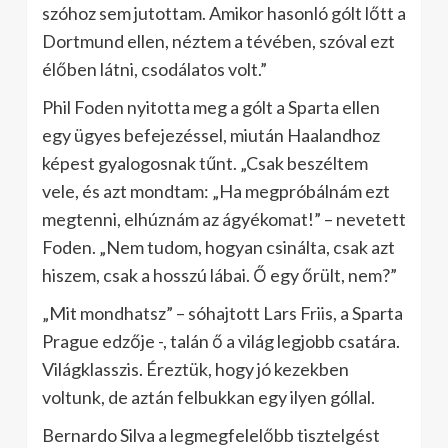
szóhoz sem jutottam. Amikor hasonló gólt lőtt a
Dortmund ellen, néztem a tévében, szóval ezt
élőben látni, csodálatos volt.”
Phil Foden nyitotta meg a gólt a Sparta ellen
egy ügyes befejezéssel, miután Haalandhoz
képest gyalogosnak tűnt. „Csak beszéltem
vele, és azt mondtam: „Ha megpróbálnám ezt
megtenni, elhúznám az ágyékomat!” – nevetett
Foden. „Nem tudom, hogyan csinálta, csak azt
hiszem, csak a hosszú lábai. Ő egy őrült, nem?”
„Mit mondhatsz” – sóhajtott Lars Friis, a Sparta
Prague edzője -, talán ő a világ legjobb csatára.
Világklasszis. Éreztük, hogy jó kezekben
voltunk, de aztán felbukkan egy ilyen góllal.
Bernardo Silva a legmegfelelőbb tisztelgést