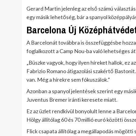
Gerard Martin jelenleg az első számú választás
egy másik lehetőség, bár a spanyol középpályá
Barcelona Új Középhátvéde
A Barcelonát továbbra is összefüggésbe hozza a
foglalkozott a Camp Nou-ba való lehetséges áti
„Büszke vagyok, hogy ilyen híreket hallok, ez azt 
Fabrizio Romano átigazolási szakértő Bastonit. 
van. Még a hírekre sem fókuszálok.”
Azonban a spanyol jelentések szerint egy másik
Juventus Bremer iránti keresete miatt.
Ez az üzlet rendkívül bonyolult lenne a Barcel
Hölgy állítólag 60 és 70 millió euró közötti össz
Flick csapata állítólag a megállapodás mögötti 