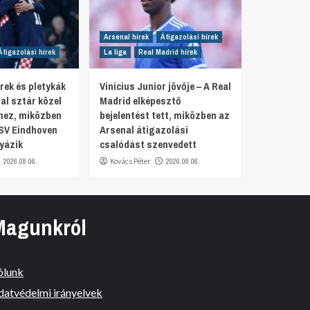
Arsenal hírek
Átigazolási hírek
Átigazolási hírek
La liga
Real Madrid hírek
rek és pletykák
Vinicius Junior jövője – A Real
al sztár közel
Madrid elképesztő
hez, miközben
bejelentést tett, miközben az
SV Eindhoven
Arsenal átigazolási
yázik
csalódást szenvedett
2026.08.06.
Kovács Péter
2026.08.06.
Magunkról
ólunk
datvédelmi irányelvek