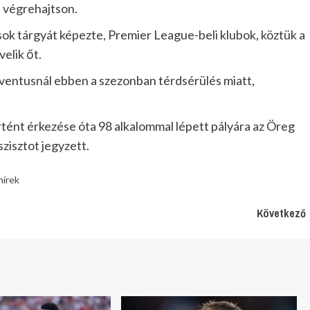
t végrehajtson.
ok tárgyát képezte, Premier League-beli klubok, köztük a
elik őt.
ventusnál ebben a szezonban térdsérülés miatt,
tént érkezése óta 98 alkalommal lépett pályára az Öreg
szisztot jegyzett.
hírek
Következő