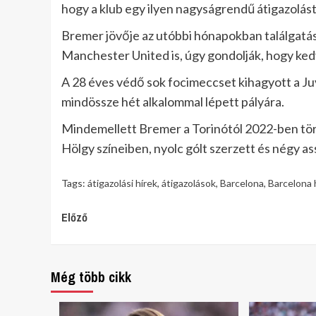
hogy a klub egy ilyen nagyságrendű átigazolás
Bremer jövője az utóbbi hónapokban találgatás
Manchester United is, úgy gondolják, hogy kedv
A 28 éves védő sok focimeccset kihagyott a Ju
mindössze hét alkalommal lépett pályára.
Mindemellett Bremer a Torinótól 2022-ben tör
Hölgy színeiben, nyolc gólt szerzett és négy as
Tags:
átigazolási hírek
,
átigazolások
,
Barcelona
,
Barcelona 
Continue
Előző
Reading
Még több cikk