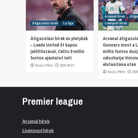
Arsenal hírek
Átiga
Átigazolási hírek
La liga
Liverpool hírek
Átigazolási hírek és pletykák
Arsenal átigazolá
– Leeds United öt kapus
Gunners most a L
jelöltlistával, Celtic 9 millió
millió fontos duó
fontos ajánlatot tett
célozhatja Viniciu
elutasítása után
Kovács Péter
2026.08.07.
Kovács Péter
202
Premier league
Arsenal hírek
Liverpool hírek