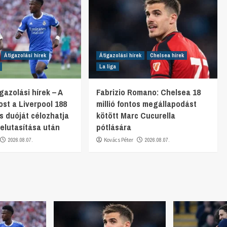
Átigazolási hírek
Átigazolási hírek
Chelsea hírek
La liga
gazolási hírek – A
Fabrizio Romano: Chelsea 18
st a Liverpool 188
millió fontos megállapodást
os duóját célozhatja
kötött Marc Cucurella
. elutasítása után
pótlására
2026.08.07.
Kovács Péter
2026.08.07.