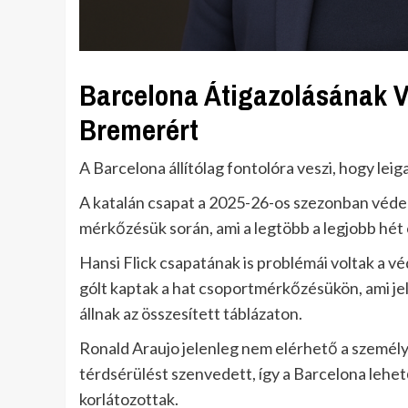
Barcelona Átigazolásának V
Bremerért
A Barcelona állítólag fontolóra veszi, hogy lei
A katalán csapat a 2025-26-os szezonban véde
mérkőzésük során, ami a legtöbb a legjobb hét 
Hansi Flick csapatának is problémái voltak a 
gólt kaptak a hat csoportmérkőzésükön, ami jel
állnak az összesített táblázaton.
Ronald Araujo jelenleg nem elérhető a személy
térdsérülést szenvedett, így a Barcelona lehe
korlátozottak.