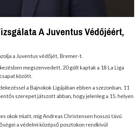
izsgálata A Juventus Védőjéért,
gazolja a Juventus védőjét, Bremer-t.
kezésben megszenvedett, 20 gólt kaptak a 18 La Liga
csapat között.
védekezéssel a Bajnokok Ligájában ebben a szezonban, 11
entős szerepet játszott abban, hogy jelenleg a 15. helyen
es okok miatt, míg Andreas Christensen hosszú távú
tőségei a védelmi középső posztokon rendkívül