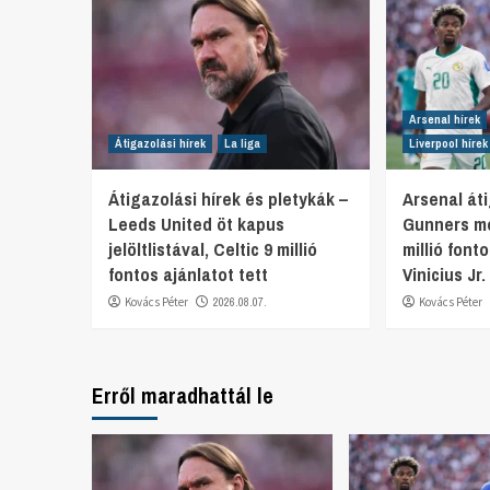
Arsenal hírek
Átigazolási hírek
La liga
Liverpool hírek
Átigazolási hírek és pletykák –
Arsenal áti
Leeds United öt kapus
Gunners mo
jelöltlistával, Celtic 9 millió
millió font
fontos ajánlatot tett
Vinicius Jr
Kovács Péter
2026.08.07.
Kovács Péter
Erről maradhattál le