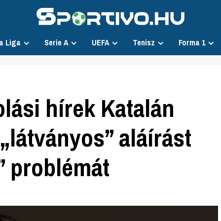
a Liga
Serie A
UEFA
Tenisz
Forma 1
lási hírek Katalán
„látványos” aláírást
” problémát