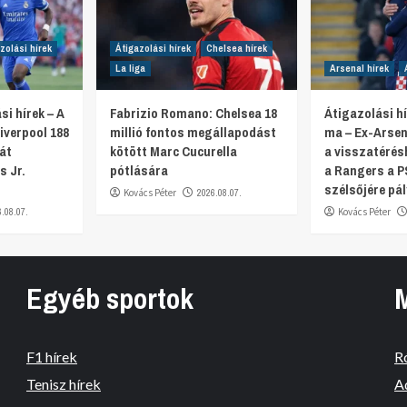
zolási hírek
Átigazolási hírek
Chelsea hírek
La liga
Arsenal hírek
si hírek – A
Fabrizio Romano: Chelsea 18
Átigazolási hí
iverpool 188
millió fontos megállapodást
ma – Ex-Arsen
ját
kötött Marc Cucurella
a visszatérés
s Jr.
pótlására
a Rangers a P
szélsőjére pál
Kovács Péter
2026.08.07.
6.08.07.
Kovács Péter
Egyéb sportok
F1 hírek
R
Tenisz hírek
A