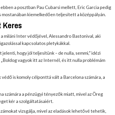
 ebben a posztban Pau Cubarsi mellett, Eric Garcia pedig
s mostanában kiemelkedően teljesített a középpályán.
t Keres
 miláni Inter védőjével, Alessandro Bastonival, aki
gazolással kapcsolatos pletykákkal.
jelenti, hogy jól teljesítünk – de nulla, semmi,” idézi
„Boldog vagyok itt az Internél, és itt nulla problémám
 védő is komoly célponttá vált a Barcelona számára, a
ona számára a pénzügyi tényezők miatt, mivel az Öreg
eget kér a szolgáltatásaiért.
számokat vizsgálja, mivel az eladások lehetővé tehetik,