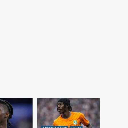
Átigazolási hírek
La liga