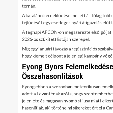
tornán.
A katalánok érdeklődése mellett állítólag több
fejlődését egy esetleges nyári átigazolás előtt
A tegnapi AFCON-on megszerezte első gólját K
2026-os szűkített listáján szerepel.
Míg egy januári távozás a regisztrációs szabályo
hogy kiemelt célpont a jelenlegi kampány végé
Eyong Gyors Felemelkedése
Összehasonlítások
Eyong ebben a szezonban meteorikusan emelkede
adott a Levanténak azóta, hogy szeptemberben 3 m
jelenléte és magasan nyomó stílusa miatt elke
hasonlítják, aki történelmi sikereket ért el a 