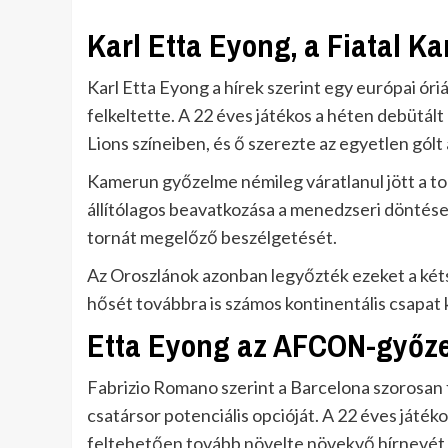
Karl Etta Eyong, a Fiatal K
Karl Etta Eyong a hírek szerint egy európai ór
felkeltette. A 22 éves játékos a héten debütál
Lions színeiben, és ő szerezte az egyetlen gól
Kamerun győzelme némileg váratlanul jött a tor
állítólagos beavatkozása a menedzseri döntése
tornát megelőző beszélgetését.
Az Oroszlánok azonban legyőzték ezeket a kéts
hősét továbbra is számos kontinentális csapat 
Etta Eyong az AFCON-győzel
Fabrizio Romano szerint a Barcelona szorosan f
csatársor potenciális opcióját. A 22 éves játéko
feltehetően tovább növelte növekvő hírnevét, é