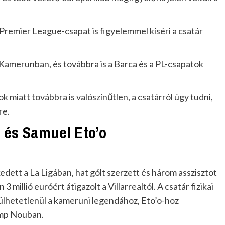
 Premier League-csapat is figyelemmel kíséri a csatár
.
amerunban, és továbbra is a Barca és a PL-csapatok
k miatt továbbra is valószínűtlen, a csatárról úgy tudni,
re.
 és Samuel Eto’o
tt a La Ligában, hat gólt szerzett és három asszisztot
illió euróért átigazolt a Villarrealtól. A csatár fizikai
rülhetetlenül a kameruni legendához, Eto’o-hoz
Camp Nouban.