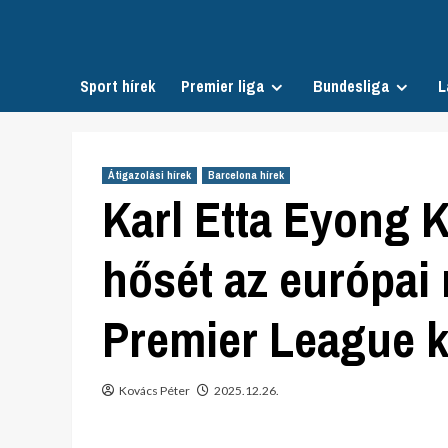
Skip
to
content
Sport hírek
Premier liga
Bundesliga
L
Átigazolási hírek
Barcelona hírek
Karl Etta Eyong
hősét az európai
Premier League 
Kovács Péter
2025.12.26.