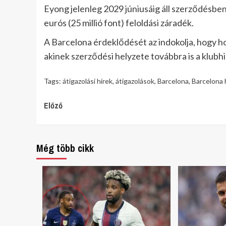
Eyong jelenleg 2029 júniusáig áll szerződésben,
eurós (25 millió font) feloldási záradék.
A Barcelona érdeklődését az indokolja, hogy h
akinek szerződési helyzete továbbra is a klubh
Tags:
átigazolási hírek
,
átigazolások
,
Barcelona
,
Barcelona 
Continue
Előző
Reading
Még több cikk