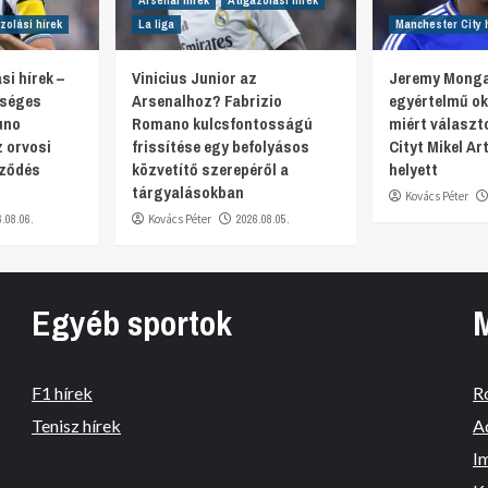
zolási hírek
La liga
Manchester City 
si hírek –
Vinicius Junior az
Jeremy Monga
tséges
Arsenalhoz? Fabrizio
egyértelmű oko
uno
Romano kulcsfontosságú
miért választ
 orvosi
frissítése egy befolyásos
Cityt Mikel Ar
rződés
közvetítő szerepéről a
helyett
tárgyalásokban
Kovács Péter
6.08.06.
Kovács Péter
2026.08.05.
Egyéb sportok
F1 hírek
R
Tenisz hírek
A
I