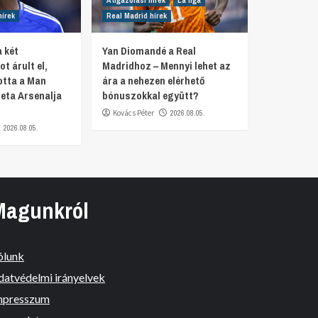
hírek
Real Madrid hírek
 két
Yan Diomandé a Real
t árult el,
Madridhoz – Mennyi lehet az
otta a Man
ára a nehezen elérhető
teta Arsenalja
bónuszokkal együtt?
Kovács Péter
2026.08.05.
2026.08.05.
Magunkról
ólunk
datvédelmi irányelvek
mpresszum