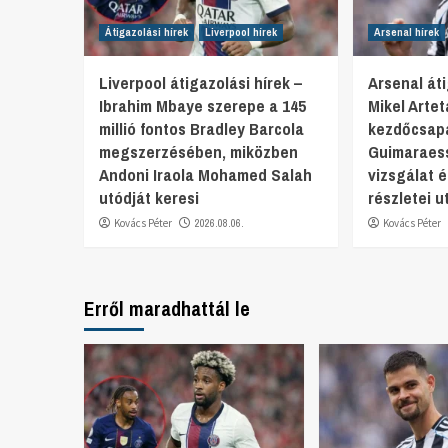
Átigazolási hírek
Liverpool hírek
Arsenal hírek
Liverpool átigazolási hírek –
Arsenal áti
Ibrahim Mbaye szerepe a 145
Mikel Arte
millió fontos Bradley Barcola
kezdőcsap
megszerzésében, miközben
Guimaraess
Andoni Iraola Mohamed Salah
vizsgálat 
utódját keresi
részletei u
Kovács Péter
2026.08.06.
Kovács Péter
Erről maradhattál le