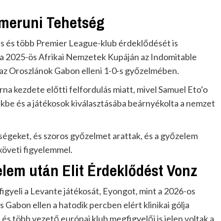
ameruni Tehetség
iás és több Premier League-klub érdeklődését is
t a 2025-ös Afrikai Nemzetek Kupáján az Indomitable
t az Oroszlánok Gabon elleni 1-0-s győzelmében.
na kezdete előtti felfordulás miatt, mivel Samuel Eto’o
kbe és a játékosok kiválasztásába beárnyékolta a nemzet
égeket, és szoros győzelmet arattak, és a győzelem
követi figyelemmel.
em után Elit Érdeklődést Vonz
igyeli a Levante játékosát, Eyongot, mint a 2026-os
s Gabon ellen a hatodik percben elért klinikai gólja
s több vezető európai klub megfigyelői is jelen voltak a