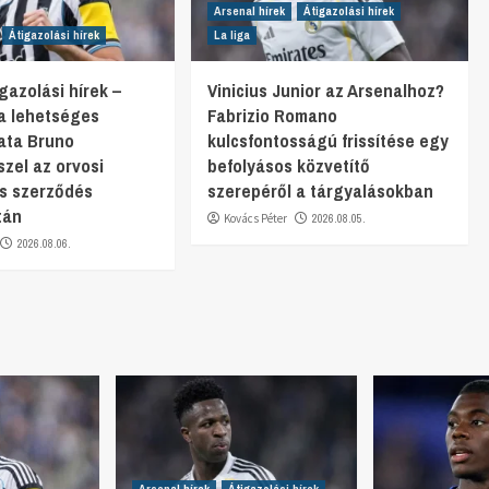
Arsenal hírek
Átigazolási hírek
Átigazolási hírek
La liga
gazolási hírek –
Vinicius Junior az Arsenalhoz?
ta lehetséges
Fabrizio Romano
ata Bruno
kulcsfontosságú frissítése egy
zel az orvosi
befolyásos közvetítő
és szerződés
szerepéről a tárgyalásokban
tán
Kovács Péter
2026.08.05.
2026.08.06.
Arsenal hírek
Átigazolási hírek