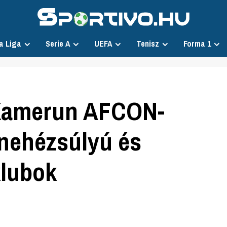
a Liga
Serie A
UEFA
Tenisz
Forma 1
 Kamerun AFCON-
 nehézsúlyú és
klubok