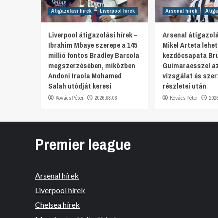
Átigazolási hírek
Liverpool hírek
Arsenal hírek
Átiga
Liverpool átigazolási hírek –
Arsenal átigazolá
Ibrahim Mbaye szerepe a 145
Mikel Arteta lehe
millió fontos Bradley Barcola
kezdőcsapata Br
megszerzésében, miközben
Guimaraesszel az
Andoni Iraola Mohamed
vizsgálat és sze
Salah utódját keresi
részletei után
Kovács Péter
2026.08.06.
Kovács Péter
202
Premier league
Arsenal hírek
Liverpool hírek
Chelsea hírek