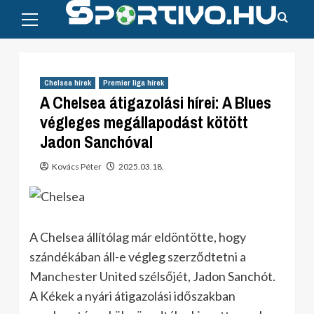
Primary
Skip
Menu
to
content
Chelsea hírek
Premier liga hírek
A Chelsea átigazolási hírei: A Blues
végleges megállapodást kötött
Jadon Sanchóval
Kovács Péter
2025.03.18.
A Chelsea állítólag már eldöntötte, hogy
szándékában áll-e végleg szerződtetni a
Manchester United szélsőjét, Jadon Sanchót.
A Kékek a nyári átigazolási időszakban