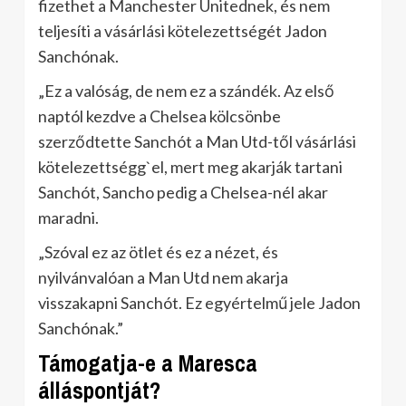
fizethet a Manchester Unitednek, és nem
teljesíti a vásárlási kötelezettségét Jadon
Sanchónak.
„Ez a valóság, de nem ez a szándék. Az első
naptól kezdve a Chelsea kölcsönbe
szerződtette Sanchót a Man Utd-től vásárlási
kötelezettségg`el, mert meg akarják tartani
Sanchót, Sancho pedig a Chelsea-nél akar
maradni.
„Szóval ez az ötlet és ez a nézet, és
nyilvánvalóan a Man Utd nem akarja
visszakapni Sanchót. Ez egyértelmű jele Jadon
Sanchónak.”
Támogatja-e a Maresca
álláspontját?