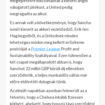
meglepetésre kölcsönadták a kiesett angol
válogatott játékost, a United pedig
megragadta az alkut.
Ez annak volt a következménye, hogy Sancho
ismét kiesett az akkori vezetőedző, Erik ten
Hag kegyéből, és a Unitednek minden
lehetséges módon meg kellett erősítenie
pozícióját a
Premier League
Profit and
Sustainability Szabályaival. Ezen túlmenően a
két csapat megállapodott abban is, hogy
Sanchot 22 millió GBP körüli díj ellenében
szerződtetik, a teljes munkaidős váltás már
előre eldöntött dolognak tűnik.
Az elmúlt napokban azonban felmerült az a
felvetés, hogy a Chelsea inkább fizessen
kötbért, ahelyett, hogy hosszú távú szerződést