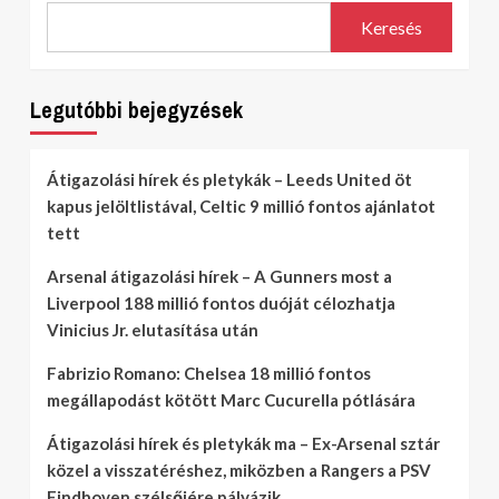
Keresés
Legutóbbi bejegyzések
Átigazolási hírek és pletykák – Leeds United öt
kapus jelöltlistával, Celtic 9 millió fontos ajánlatot
tett
Arsenal átigazolási hírek – A Gunners most a
Liverpool 188 millió fontos duóját célozhatja
Vinicius Jr. elutasítása után
Fabrizio Romano: Chelsea 18 millió fontos
megállapodást kötött Marc Cucurella pótlására
Átigazolási hírek és pletykák ma – Ex-Arsenal sztár
közel a visszatéréshez, miközben a Rangers a PSV
Eindhoven szélsőjére pályázik