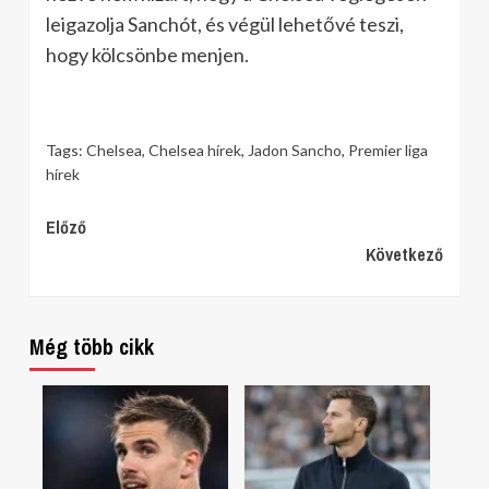
leigazolja Sanchót, és végül lehetővé teszi,
hogy kölcsönbe menjen.
Tags:
Chelsea
,
Chelsea hírek
,
Jadon Sancho
,
Premier liga
hírek
Continue
Előző
Következő
Reading
Még több cikk