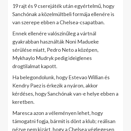
19 rajt és 9 cserejáték után egyértelmű, hogy
Sanchónak a közelmúltbeli formája ellenére is
van szerepe ebben a Chelsea-csapatban.
Ennek ellenére valószínűleg a vártnál
gyakrabban használták Noni Madueke
sérülése miatt, Pedro Neto a középen,
Mykhaylo Mudryk pedig ideiglenes
drogtilalmat kapott.
Ha belegondolunk, hogy Estevao Willian és
Kendry Paez is érkezik a nyáron, akkor
kérdéses, hogy Sanchónak van-e helye ebben a
keretben.
Maresca azon a véleményen lehet, hogy
támogatni fogja, bármit is dönt a klub; reálisan
nézve nem kizárt, hogy a Chelsea véglegesen