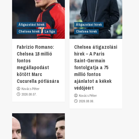
Átigazolási hírek
Átigazolási hírek
Chelsea hírek
La liga
Chelsea hírek
Fabrizio Romano:
Chelsea átigazolási
Chelsea 18 millió
hírek – A Paris
fontos
Saint-Germain
megállapodást
fontolgatja a 75
kötött Marc
millió fontos
Cucurella pótlására
ajánlatot a kékek
védőjéért
Kovács Péter
2026.08.07.
Kovács Péter
2026.08.06.