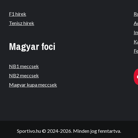
F1 hírek
R
Tenisz hírek
A
I
K
Magyar foci
Fe
NB1 meccsek
NB2 meccsek
Magyar kupa meccsek
Sportivo.hu © 2024-2026. Minden jog fenntartva.