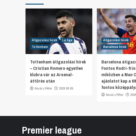
Átigazolási hírek
La liga
Átigazolási hírek
Tottenham
Barcelona hírek
Tottenham átigazolási hírek
Barcelona átigazo
– Cristian Romero egyetlen
Fontos Rodri-fris
klubra vár az Arsenal-
miközben a Man Ci
áttörés után
ajánlatot kap a 69
fontos középpály
Kovács Péter
2026.08.09.
Kovács Péter
202
Premier league