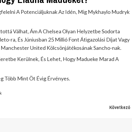
elelni A Potenciáljuknak Az Idén, Míg Mykhaylo Mudryk
tottá Válhat, Ám A Chelsea Olyan Helyzetbe Sodorta
eto-ra, És Júniusban 25 Millió Font Átigazolási Díjat Vagy
k A Manchester United Kölcsönjátékosának Sancho-nak.
j Keretbe Kerülnek, És Lehet, Hogy Madueke Marad A
g Több Mint Öt Évig Érvényes.
k
Következő