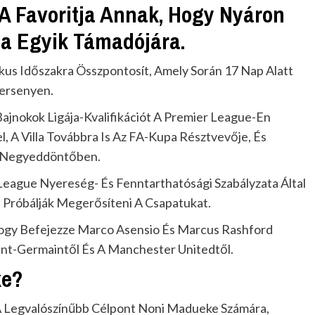
t A Favoritja Annak, Hogy Nyáron
a Egyik Támadójára.
kus Időszakra Összpontosít, Amely Során 17 Nap Alatt
ersenyen.
jnokok Ligája-Kvalifikációt A Premier League-En
, A Villa Továbbra Is Az FA-Kupa Résztvevője, És
 A Negyeddöntőben.
League Nyereség- És Fenntarthatósági Szabályzata Által
Próbálják Megerősíteni A Csapatukat.
 Hogy Befejezze Marco Asensio És Marcus Rashford
int-Germaintől És A Manchester Unitedtől.
ke?
 A Legvalószínűbb Célpont Noni Madueke Számára,