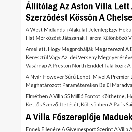
Állítólag Az Aston Villa Let
Szerződést Kössön A Chelse
A West Midlands-i Alakulat Jelenleg Egy Hekti
Hat Mérkőzést Játszanak Három Különböző V
Amellett, Hogy Megpróbálják Megszerezni A Ba
Keresztül Vagy Az Idei Verseny Megnyerésével
Vasárnap A Preston North Enddel Találkozik
A Nyár However Sűrű Lehet, Mivel A Premier 
Meghatározott Paramétereken Belül Maradva 
Elmétben A Villa 55 Millió Fontot Költhetne,
Kettős Szerződtetését, Kölcsönben A Paris Sa
A Villa Főszereplője Madue
Ennek Ellenére A Givemesport Szerint A Villa