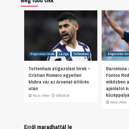
Még több cikk
Átigazolási hírek
La liga
Tottenham
Átigazolási hír
Tottenham átigazolási hírek –
Barcelona á
Cristian Romero egyetlen
Fontos Rodr
klubra vár az Arsenal-áttörés
miközben a
után
ajánlatot k
középpályá
Kovács Péter
2026.08.09.
Kovács Péter
Erről maradhattál le