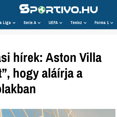
a Liga
Serie A
UEFA
Tenisz
Forma 1
si hírek: Aston Villa
”, hogy aláírja a
blakban