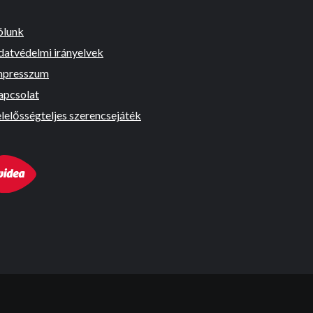
ólunk
datvédelmi irányelvek
mpresszum
apcsolat
lelősségteljes szerencsejáték