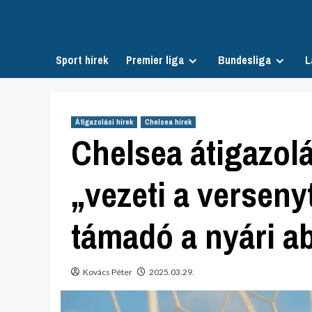
Skip
to
content
Sport hírek
Premier liga
Bundesliga
L
Átigazolási hírek
Chelsea hírek
Chelsea átigazolá
„vezeti a versenyt
támadó a nyári a
Kovács Péter
2025.03.29.