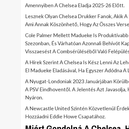
Amennyiben A Chelsea Eladja 2025-26 Előtt.
Lesznek Olyan Chelsea Drukker Fanok, Akik A 
Ami Annak Köszönhető, Hogy Az Összes Verseny
Cole Palmer Mellett Madueke Is Produktívabb 
Szezonban, És Várhatóan Azonnali Behívót Kap
Visszaesést A Combsérüléséből Való Felépülé
A Hírek Szerint A Chelsea Is Kész Lenni Az L
El Madueke Eladásával, Ha Egyszer Adódna A
A Nyugat-Londoniak 2023 Januárjában Körülbel
A PSV Eindhoventől. A Jelentés Azt Javasolja, 
Nyáron.
A Newcastle United Szintén Közvetlenül Érdek
Hozzáadni Eddie Howe Csapatához.
Miért Gondolná A Chelsea,