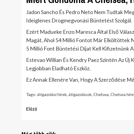
Jadon Sancho És Pedro Neto Nem Tudtak Megf
Ideiglenes Drogmegvonási Büntetést Szolgál.
Ezért Madueke Enzo Maresca Által Első Válasz
Magát, Ahol 54 Millió Fontot Már Elköltöttek N
5 Millió Font Büntetési Díjat Kell Kifizetnün
Estevao Willian És Kendry Paez Szintén Az Ú
Legjobban Eladható Eszköz.
Ez Annak Ellenére Van, Hogy A Szerződése Mé
Tags:
átigazolási hírek
,
átigazolások
,
Chelsea
,
Chelsea híre
Continue
Előző
Reading