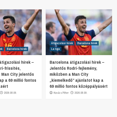
Átigazolási hírek
Barcelona hírek
ek
Barcelona hírek
La liga
tigazolási hírek –
Barcelona átigazolási hírek –
i-frissítés,
Jelentős Rodri-fejlemény,
 Man City jelentős
miközben a Man City
ap a 69 millió fontos
„kiemelkedő” ajánlatot kap a
sért
69 millió fontos középpályásért
2026.08.09.
Kovács Péter
2026.08.09.