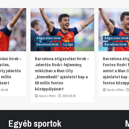
Átigazolási hírek
Átigazolási hírek
Barcelona hírek
La liga
Barcelona hírek
lási hírek –
Barcelona átigazolási hírek –
Barcelona átig
sítés,
Jelentős Rodri-fejlemény,
Fontos Rodri f
ty jelentős
miközben a Man City
amint a Man Ci
 millió
„kiemelkedő” ajánlatot kap a
ajánlatot kap 
ásért
69 millió fontos
fontos középp
középpályásért
6.08.09.
Kovács Péter
Kovács Péter
2026.08.09.
Egyéb sportok