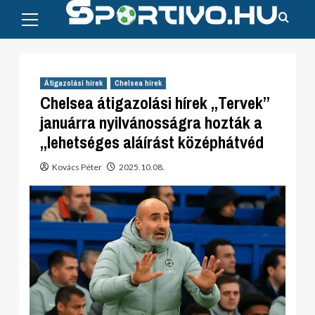
Primary
Skip
Menu
to
content
Átigazolási hírek
Chelsea hírek
Chelsea átigazolási hírek „Tervek”
januárra nyilvánosságra hozták a
„lehetséges aláírást középhátvéd
Kovács Péter
2025.10.08.