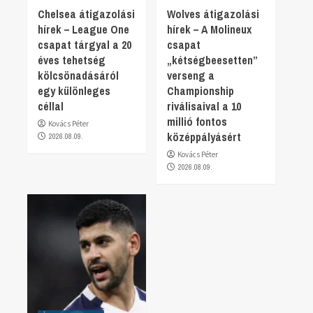
Chelsea átigazolási
Wolves átigazolási
hírek – League One
hírek – A Molineux
csapat tárgyal a 20
csapat
éves tehetség
„kétségbeesetten”
kölcsönadásáról
verseng a
egy különleges
Championship
céllal
riválisaival a 10
millió fontos
Kovács Péter
középpályásért
2026.08.09.
Kovács Péter
2026.08.09.