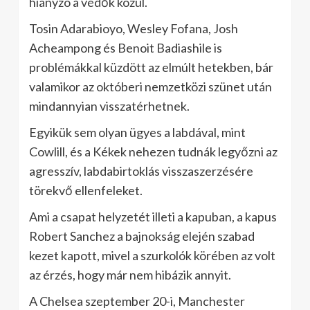
hiányzó a védők közül.
Tosin Adarabioyo, Wesley Fofana, Josh
Acheampong és Benoit Badiashile is
problémákkal küzdött az elmúlt hetekben, bár
valamikor az októberi nemzetközi szünet után
mindannyian visszatérhetnek.
Egyikük sem olyan ügyes a labdával, mint
Cowlill, és a Kékek nehezen tudnák legyőzni az
agresszív, labdabirtoklás visszaszerzésére
törekvő ellenfeleket.
Ami a csapat helyzetét illeti a kapuban, a kapus
Robert Sanchez a bajnokság elején szabad
kezet kapott, mivel a szurkolók körében az volt
az érzés, hogy már nem hibázik annyit.
A Chelsea szeptember 20-i, Manchester