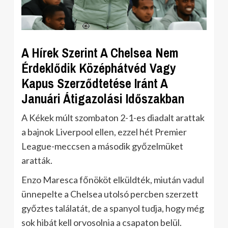
A Hírek Szerint A Chelsea Nem
Érdeklődik Középhátvéd Vagy
Kapus Szerződtetése Iránt A
Januári Átigazolási Időszakban
A Kékek múlt szombaton 2-1-es diadalt arattak
a bajnok Liverpool ellen, ezzel hét Premier
League-meccsen a második győzelmüket
aratták.
Enzo Maresca főnököt elküldték, miután vadul
ünnepelte a Chelsea utolsó percben szerzett
győztes találatát, de a spanyol tudja, hogy még
sok hibát kell orvosolnia a csapaton belül.