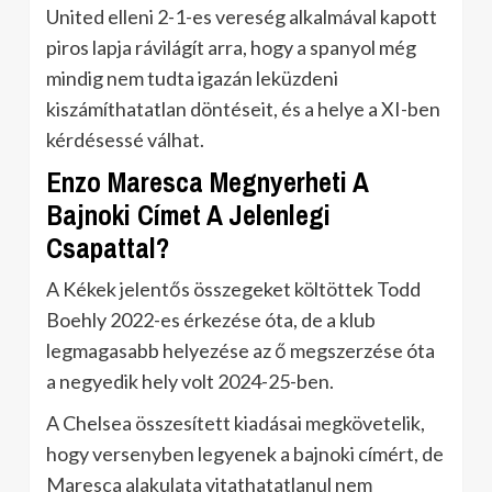
United elleni 2-1-es vereség alkalmával kapott
piros lapja rávilágít arra, hogy a spanyol még
mindig nem tudta igazán leküzdeni
kiszámíthatatlan döntéseit, és a helye a XI-ben
kérdésessé válhat.
Enzo Maresca Megnyerheti A
Bajnoki Címet A Jelenlegi
Csapattal?
A Kékek jelentős összegeket költöttek Todd
Boehly 2022-es érkezése óta, de a klub
legmagasabb helyezése az ő megszerzése óta
a negyedik hely volt 2024-25-ben.
A Chelsea összesített kiadásai megkövetelik,
hogy versenyben legyenek a bajnoki címért, de
Maresca alakulata vitathatatlanul nem