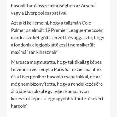
hasonlítható össze minőségben az Arsenal
vagy a Liverpool csapatával.
Azt is ki kell emelni, hogy a talizmán Cole
Palmer az elmúlt 19 Premier League-meccsén
mindössze két gólt szerzett, és aggasztó, hogy
a londoniak legjobb játékosát nem sikerült
maximálisan kihasználni.
Maresca megmutatta, hogy taktikailag képes
felvenni a versenyt a Paris Saint-Germainhez
és a Liverpoolhoz hasonló csapatokkal, de azt
még nem bizonyította, hogy a rendelkezésére
álló játékosokkal egy teljes kampányon
keresztül képes a legnagyobb kitüntetésekért
harcolni.