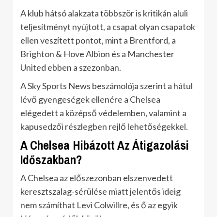
A klub hátsó alakzata többször is kritikán aluli
teljesítményt nyújtott, a csapat olyan csapatok
ellen veszített pontot, mint a Brentford, a
Brighton & Hove Albion és a Manchester
United ebben a szezonban.
A Sky Sports News beszámolója szerint a hátul
lévő gyengeségek ellenére a Chelsea
elégedett a középső védelemben, valamint a
kapusedzői részlegben rejlő lehetőségekkel.
A Chelsea Hibázott Az Átigazolási
Időszakban?
A Chelsea az előszezonban elszenvedett
keresztszalag-sérülése miatt jelentős ideig
nem számíthat Levi Colwillre, és ő az egyik