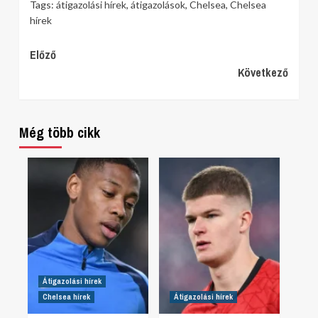
Tags:
átigazolási hírek
,
átigazolások
,
Chelsea
,
Chelsea
hírek
Continue
Előző
Következő
Reading
Még több cikk
Átigazolási hírek
Chelsea hírek
Átigazolási hírek