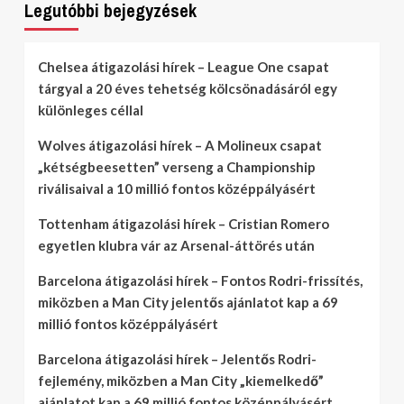
Legutóbbi bejegyzések
Chelsea átigazolási hírek – League One csapat
tárgyal a 20 éves tehetség kölcsönadásáról egy
különleges céllal
Wolves átigazolási hírek – A Molineux csapat
„kétségbeesetten” verseng a Championship
riválisaival a 10 millió fontos középpályásért
Tottenham átigazolási hírek – Cristian Romero
egyetlen klubra vár az Arsenal-áttörés után
Barcelona átigazolási hírek – Fontos Rodri-frissítés,
miközben a Man City jelentős ajánlatot kap a 69
millió fontos középpályásért
Barcelona átigazolási hírek – Jelentős Rodri-
fejlemény, miközben a Man City „kiemelkedő”
ajánlatot kap a 69 millió fontos középpályásért