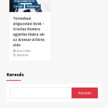
Átigazolási hírek
La liga
Tottenham
Tottenham
átigazolási hírek –
Cristian Romero
egyetlen klubra vár
az Arsenal-áttörés
után
Kovács Péter
2026.08.09.
Keresés
Keresés