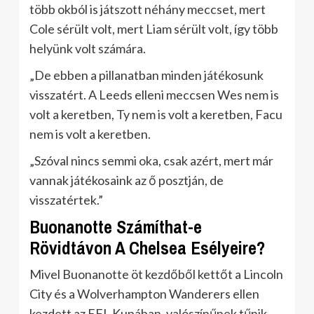
több okból is játszott néhány meccset, mert
Cole sérült volt, mert Liam sérült volt, így több
helyünk volt számára.
„De ebben a pillanatban minden játékosunk
visszatért. A Leeds elleni meccsen Wes nem is
volt a keretben, Ty nem is volt a keretben, Facu
nem is volt a keretben.
„Szóval nincs semmi oka, csak azért, mert már
vannak játékosaink az ő posztján, de
visszatértek.”
Buonanotte Számíthat-e
Rövidtávon A Chelsea Esélyeire?
Mivel Buonanotte öt kezdőből kettőt a Lincoln
City és a Wolverhampton Wanderers ellen
kezdett az EFL Kupában, valószínűnek tűnik,