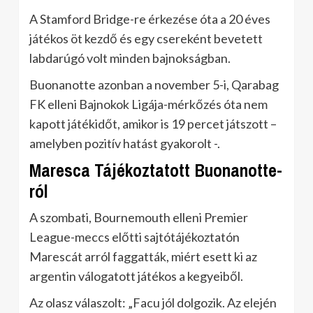
A Stamford Bridge-re érkezése óta a 20 éves
játékos öt kezdő és egy csereként bevetett
labdarúgó volt minden bajnokságban.
Buonanotte azonban a november 5-i, Qarabag
FK elleni Bajnokok Ligája-mérkőzés óta nem
kapott játékidőt, amikor is 19 percet játszott –
amelyben pozitív hatást gyakorolt -.
Maresca Tájékoztatott Buonanotte-
ról
A szombati, Bournemouth elleni Premier
League-meccs előtti sajtótájékoztatón
Marescát arról faggatták, miért esett ki az
argentin válogatott játékos a kegyeiből.
Az olasz válaszolt: „Facu jól dolgozik. Az elején