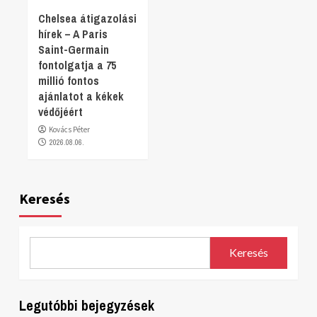
Chelsea átigazolási
hírek – A Paris
Saint-Germain
fontolgatja a 75
millió fontos
ajánlatot a kékek
védőjéért
Kovács Péter
2026.08.06.
Keresés
Keresés
Legutóbbi bejegyzések