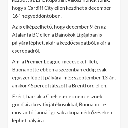
hogy a Cardiff City ellen kezdhet a december
16-i negyeddöntőben.
Az is elképzelhető, hogy december 9-én az
Atalanta BC ellen a Bajnokok Ligájában is
pályára léphet, akár a kezdőcsapatból, akár a
cserepadról.
Ami a Premier League-meccseket illeti,
Buonanotte ebben a szezonban eddig csak
egyszer lépett pályára, még szeptember 13-án,
amikor 45 percet játszott a Brentford ellen.
Ezért, hacsak a Chelsea-nek nem lesznek
gondjai a kreatív játékosokkal, Buonanotte
mostantól januárig csak a kupamérkőzéseken
léphet pályára.