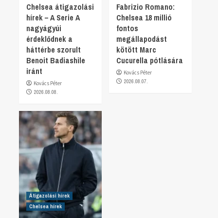
Chelsea átigazolási
Fabrizio Romano:
hírek – A Serie A
Chelsea 18 millió
nagyágyúi
fontos
érdeklődnek a
megállapodást
háttérbe szorult
kötött Marc
Benoit Badiashile
Cucurella pótlására
iránt
Kovács Péter
2026.08.07.
Kovács Péter
2026.08.08.
Átigazolási hírek
Chelsea hírek