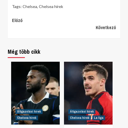
Tags:
Chelsea
,
Chelsea hírek
Continue
Előző
Következő
Reading
Még több cikk
Átigazolási hírek
Átigazolási hírek
Chelsea hírek
Chelsea hírek
La liga