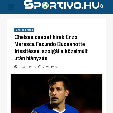
Primary
Skip
Menu
to
content
Chelsea hírek
Chelsea csapat hírek Enzo
Maresca Facundo Buonanotte
frissítéssel szolgál a közelmúlt
után hiányzás
Kovács Péter
2025.12.05.