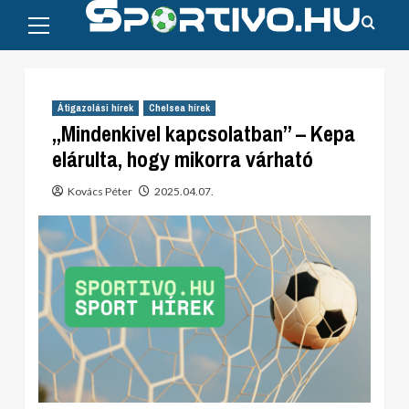
Primary
Skip
Menu
to
content
Átigazolási hírek
Chelsea hírek
„Mindenkivel kapcsolatban” – Kepa
elárulta, hogy mikorra várható
Kovács Péter
2025.04.07.