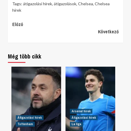
Tags:
átigazolási hírek
,
átigazolások
,
Chelsea
,
Chelsea
hírek
Continue
Előző
Következő
Reading
Még több cikk
Arsenal hírek
Átigazolási hírek
Átigazolási hírek
Tottenham
La liga