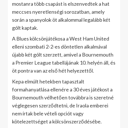
mostanra több csapást is elszenvedtek a hat
meccses nyeretlenségi sorozatban, amely
során a spanyolok öt alkalommal legalább két
gólt kaptak.
A Blues kölcsönjátékosa a West Ham United
elleni szombati 2-2-es döntetlen alkalmával
újabb két gólt szerzett, amivel a Bournemouth
a Premier League tabellájának 10. helyén áll, és
öt pontra van az első hét helyezettől.
Kepa elmúlt hetekben tapasztalt
formahanyatlása ellenére a 30 éves játékost a
Bournemouth vélhetően továbbra is szeretné
véglegesen szerződtetni, de Iraola emberei
nem írtak bele vételi opciót vagy
kötelezettséget a kölcsönszerződésébe.