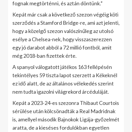
fognak megtörténni, és aztán döntünk.”
Kepát már csak a következő szezon végéig köti
szerződés a Stamford Bridge-re, ami azt jelenti,
hogy a közelgő szezon valószínűleg az utolsó
esélye a Chelsea-nek, hogy visszaszerezzen
egy jó darabot abból a 72 millió fontból, amit
még 2018-ban fizettek érte.
A spanyol válogatott játékos 163 fellépésén
tekintélyes 59 tiszta lapot szerzett a Kékeknél
ez idő alatt, de az általános vélekedés szerint
nem tudta igazolni világrekord árcéduláját.
Kepát a 2023-24-es szezonra Thibaut Courtois
sérülése után kölcsönadták a Real Madridnak
is, amellyel második Bajnokok Ligája-győzelmét
aratta, de a kieséses fordulókban egyetlen