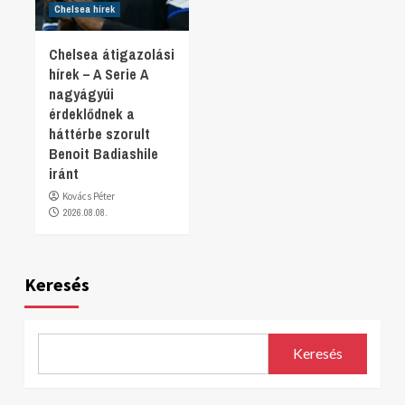
Chelsea hírek
Chelsea átigazolási
hírek – A Serie A
nagyágyúi
érdeklődnek a
háttérbe szorult
Benoit Badiashile
iránt
Kovács Péter
2026.08.08.
Keresés
Keresés