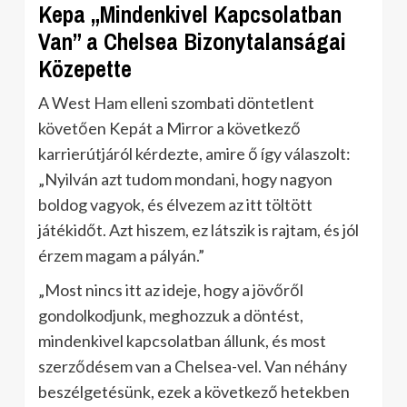
Kepa „Mindenkivel Kapcsolatban
Van” a Chelsea Bizonytalanságai
Közepette
A West Ham elleni szombati döntetlent
követően Kepát a Mirror a következő
karrierútjáról kérdezte, amire ő így válaszolt:
„Nyilván azt tudom mondani, hogy nagyon
boldog vagyok, és élvezem az itt töltött
játékidőt. Azt hiszem, ez látszik is rajtam, és jól
érzem magam a pályán.”
„Most nincs itt az ideje, hogy a jövőről
gondolkodjunk, meghozzuk a döntést,
mindenkivel kapcsolatban állunk, és most
szerződésem van a Chelsea-vel. Van néhány
beszélgetésünk, ezek a következő hetekben