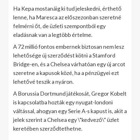
Ha Kepa mostanáig ki tud jeleskedni, érthető
lenne, ha Maresca az előszezonban szeretné
felmérni őt, de üzleti szempontból egy
eladásnak van a legtöbb értelme.
A 72 millió fontos embernek biztosan nem lesz
lehetősége új szerződést kötni a Stamford
Bridge-en, és a Chelsea várhatóan egy új arcot
szeretne a kapusok közé, ha a pénzügyei ezt
lehetővé teszik a nyáron.
A Borussia Dortmund játékosát, Gregor Kobelt
is kapcsolatba hozták egy nyugat-londoni
váltással, ahogyan egy Serie A-s kapust is, akit a
jelek szerint a Chelsea egy \”kedvező\” üzlet
keretében szerződtethetne.