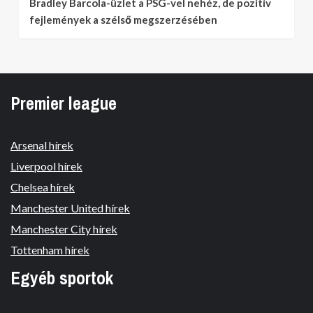
Bradley Barcola-üzlet a PSG-vel nehéz, de pozitív
fejlemények a szélső megszerzésében
Premier league
Arsenal hírek
Liverpool hírek
Chelsea hírek
Manchester United hírek
Manchester City hírek
Tottenham hírek
Egyéb sportok