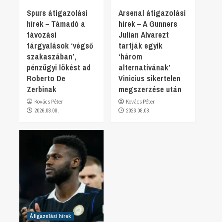
Spurs átigazolási
Arsenal átigazolási
hírek – Támadó a
hírek – A Gunners
távozási
Julian Alvarezt
tárgyalások ‘végső
tartják egyik
szakaszában’,
‘három
pénzügyi lökést ad
alternatívának’
Roberto De
Vinicius sikertelen
Zerbinak
megszerzése után
Kovács Péter
Kovács Péter
2026.08.08.
2026.08.08.
Átigazolási hírek