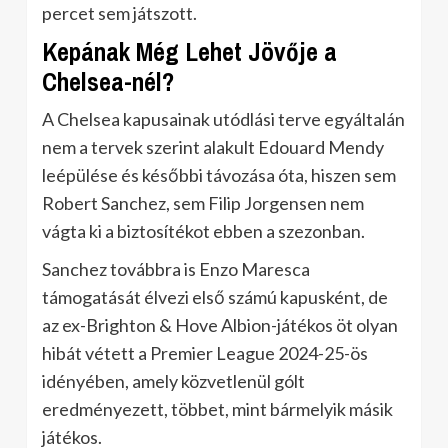
percet sem játszott.
Kepának Még Lehet Jövője a
Chelsea-nél?
A Chelsea kapusainak utódlási terve egyáltalán
nem a tervek szerint alakult Edouard Mendy
leépülése és későbbi távozása óta, hiszen sem
Robert Sanchez, sem Filip Jorgensen nem
vágta ki a biztosítékot ebben a szezonban.
Sanchez továbbra is Enzo Maresca
támogatását élvezi első számú kapusként, de
az ex-Brighton & Hove Albion-játékos öt olyan
hibát vétett a Premier League 2024-25-ös
idényében, amely közvetlenül gólt
eredményezett, többet, mint bármelyik másik
játékos.