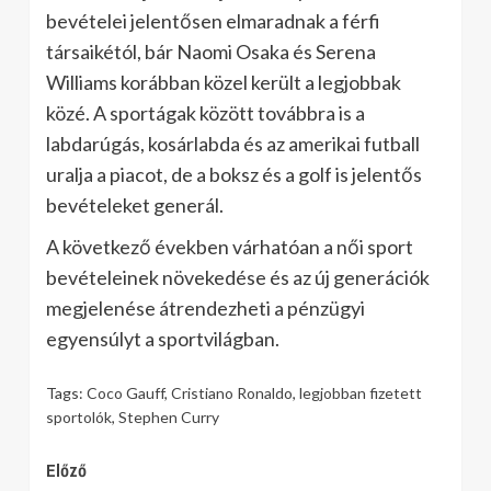
bevételei jelentősen elmaradnak a férfi
társaikétól, bár Naomi Osaka és Serena
Williams korábban közel került a legjobbak
közé. A sportágak között továbbra is a
labdarúgás, kosárlabda és az amerikai futball
uralja a piacot, de a boksz és a golf is jelentős
bevételeket generál.
A következő években várhatóan a női sport
bevételeinek növekedése és az új generációk
megjelenése átrendezheti a pénzügyi
egyensúlyt a sportvilágban.
Tags:
Coco Gauff
,
Cristiano Ronaldo
,
legjobban fizetett
sportolók
,
Stephen Curry
Continue
Előző