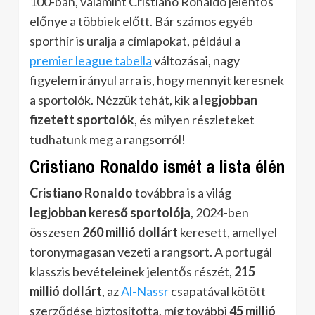
100-ban, valamint Cristiano Ronaldo jelentős
előnye a többiek előtt. Bár számos egyéb
sporthír is uralja a címlapokat, például a
premier league tabella
változásai, nagy
figyelem irányul arra is, hogy mennyit keresnek
a sportolók. Nézzük tehát, kik a
legjobban
fizetett sportolók
, és milyen részleteket
tudhatunk meg a rangsorról!
Cristiano Ronaldo ismét a lista élén
Cristiano Ronaldo
továbbra is a világ
legjobban kereső sportolója
, 2024-ben
összesen
260 millió dollárt
keresett, amellyel
toronymagasan vezeti a rangsort. A portugál
klasszis bevételeinek jelentős részét,
215
millió dollárt
, az
Al-Nassr
csapatával kötött
szerződése biztosította, míg további
45 millió