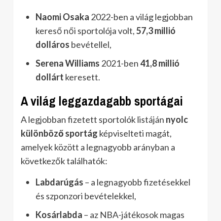
Naomi Osaka
2022-ben a világ legjobban
kereső női sportolója volt,
57,3 millió
dolláros
bevétellel,
Serena Williams
2021-ben
41,8 millió
dollárt
keresett.
A világ leggazdagabb sportágai
A legjobban fizetett sportolók listáján
nyolc
különböző sportág
képviselteti magát,
amelyek között a legnagyobb arányban a
következők találhatók:
Labdarúgás
– a legnagyobb fizetésekkel
és szponzori bevételekkel,
Kosárlabda
– az NBA-játékosok magas