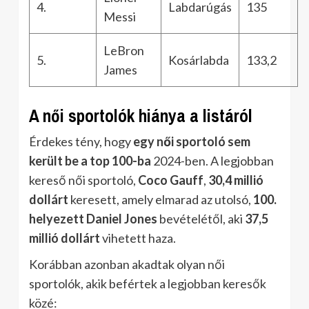
4.
Labdarúgás
135
Messi
LeBron
5.
Kosárlabda
133,2
James
A női sportolók hiánya a listáról
Érdekes tény, hogy
egy női sportoló sem
került be a top 100-ba
2024-ben. A legjobban
kereső női sportoló,
Coco Gauff
,
30,4 millió
dollárt
keresett, amely elmarad az utolsó,
100.
helyezett Daniel Jones
bevételétől, aki
37,5
millió dollárt
vihetett haza.
Korábban azonban akadtak olyan női
sportolók, akik befértek a legjobban keresők
közé: