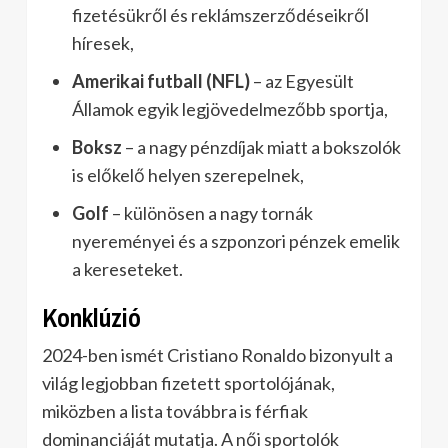
fizetésükről és reklámszerződéseikről
híresek,
Amerikai futball (NFL)
– az Egyesült
Államok egyik legjövedelmezőbb sportja,
Boksz
– a nagy pénzdíjak miatt a bokszolók
is előkelő helyen szerepelnek,
Golf
– különösen a nagy tornák
nyereményei és a szponzori pénzek emelik
a kereseteket.
Konklúzió
2024-ben ismét Cristiano Ronaldo bizonyult a
világ legjobban fizetett sportolójának,
miközben a lista továbbra is férfiak
dominanciáját mutatja. A női sportolók