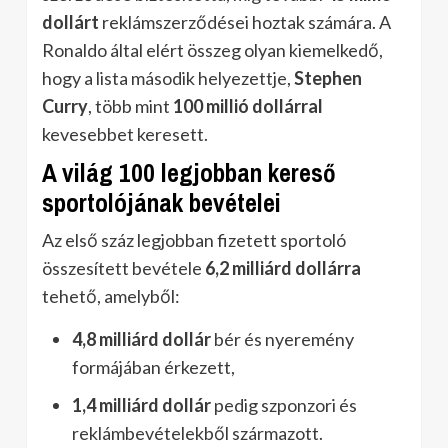
dollárt
reklámszerződései hoztak számára. A
Ronaldo által elért összeg olyan kiemelkedő,
hogy a lista második helyezettje,
Stephen
Curry
, több mint
100 millió dollárral
kevesebbet keresett.
A világ 100 legjobban kereső
sportolójának bevételei
Az első száz legjobban fizetett sportoló
összesített bevétele
6,2 milliárd dollárra
tehető, amelyből:
4,8 milliárd dollár
bér és nyeremény
formájában érkezett,
1,4 milliárd dollár
pedig szponzori és
reklámbevételekből származott.