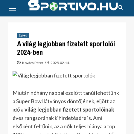
Primary
Skip
Menu
to
content
Egyéb
A világ legjobban fizetett sportolói
2024-ben
Kovács Péter
2025.02.14.
Miután néhány nappal ezelőtt tanúi lehettünk
a Super Bowl látványos döntőjének, eljött az
idő a
világ legjobban fizetett sportolóinak
éves rangsorának kihirdetésére is. Ami
elsőként feltűnik, az a nők teljes hiánya a top