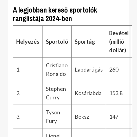
A legjobban kereső sportolók
ranglistája 2024-ben
Bevétel
Helyezés
Sportoló
Sportág
(millió
dollár)
Cristiano
1.
Labdarúgás
260
Ronaldo
Stephen
2.
Kosárlabda
153,8
Curry
Tyson
3.
Boksz
147
Fury
Lionel