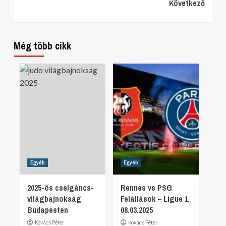
Következő
Reading
Még több cikk
Egyéb
Egyéb
2025-ös cselgáncs-
Rennes vs PSG
világbajnokság
Felállások – Ligue 1
Budapesten
08.03.2025
Kovács Péter
Kovács Péter