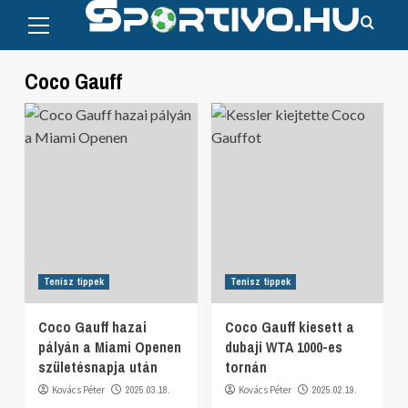
Primary
Skip
Menu
to
content
Coco Gauff
Tenisz tippek
Tenisz tippek
Coco Gauff hazai
Coco Gauff kiesett a
pályán a Miami Openen
dubaji WTA 1000-es
születésnapja után
tornán
Kovács Péter
2025.03.18.
Kovács Péter
2025.02.19.