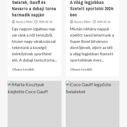
Swiatek, Gauff és
A világ legjobban
Navarro a dubaji torna
fizetett sportolói 2024-
harmadik napján
ben
Kovács Péter
2025.02.18.
Kovács Péter
2025.02.14.
Egy nagyon izgalmas nap
Miután néhány nappal
vár ránk a női teniszből,
ezelőtt tanúi lehettünk a
hiszen nagy várakozással
Super Bowl látványos
tekintünk a közelgő
döntőjének, eljött az idő
mérkőzések sporthírei
a világ legjobban fizetett
elé. A dubaji tenisztorna...
sportolóinak éves...
Olvass tovább
Olvass tovább