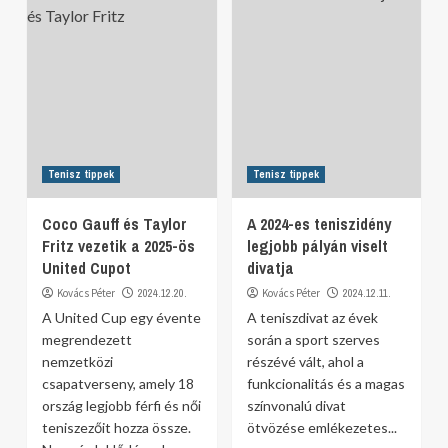
Tenisz tippek
Tenisz tippek
Coco Gauff és Taylor
A 2024-es teniszidény
Fritz vezetik a 2025-ös
legjobb pályán viselt
United Cupot
divatja
Kovács Péter
2024.12.20.
Kovács Péter
2024.12.11.
A United Cup egy évente
A teniszdivat az évek
megrendezett
során a sport szerves
nemzetközi
részévé vált, ahol a
csapatverseny, amely 18
funkcionalitás és a magas
ország legjobb férfi és női
színvonalú divat
teniszezőit hozza össze.
ötvözése emlékezetes...