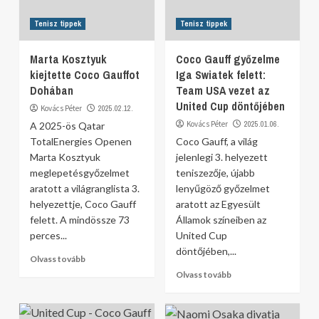
Tenisz tippek
Tenisz tippek
Marta Kosztyuk
Coco Gauff győzelme
kiejtette Coco Gauffot
Iga Swiatek felett:
Dohában
Team USA vezet az
United Cup döntőjében
Kovács Péter
2025.02.12.
Kovács Péter
2025.01.06.
A 2025-ös Qatar
TotalEnergies Openen
Coco Gauff, a világ
Marta Kosztyuk
jelenlegi 3. helyezett
meglepetésgyőzelmet
teniszezője, újabb
aratott a világranglista 3.
lenyűgöző győzelmet
helyezettje, Coco Gauff
aratott az Egyesült
felett. A mindössze 73
Államok színeiben az
perces...
United Cup
döntőjében,...
Olvass tovább
Olvass tovább