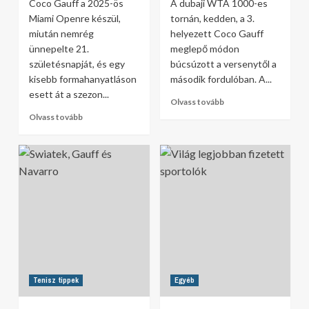
Coco Gauff a 2025-ös
A dubaji WTA 1000-es
Miami Openre készül,
tornán, kedden, a 3.
miután nemrég
helyezett Coco Gauff
ünnepelte 21.
meglepő módon
születésnapját, és egy
búcsúzott a versenytől a
kisebb formahanyatláson
második fordulóban. A...
esett át a szezon...
Olvass tovább
Olvass tovább
Tenisz tippek
Egyéb