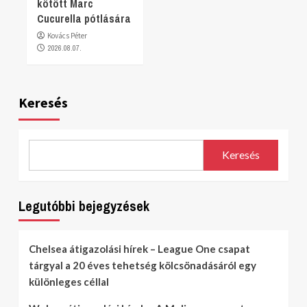
kötött Marc
Cucurella pótlására
Kovács Péter
2026.08.07.
Keresés
Keresés
Legutóbbi bejegyzések
Chelsea átigazolási hírek – League One csapat
tárgyal a 20 éves tehetség kölcsönadásáról egy
különleges céllal