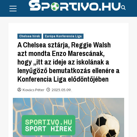
Primary
Skip
Menu
to
content
Chelsea hírek
Európa Konferencia Liga
A Chelsea sztárja, Reggie Walsh
azt mondta Enzo Marescának,
hogy „itt az ideje az iskolának a
lenyűgöző bemutatkozás ellenére a
Konferencia Liga elődöntőjében
Kovács Péter
2025.05.09.