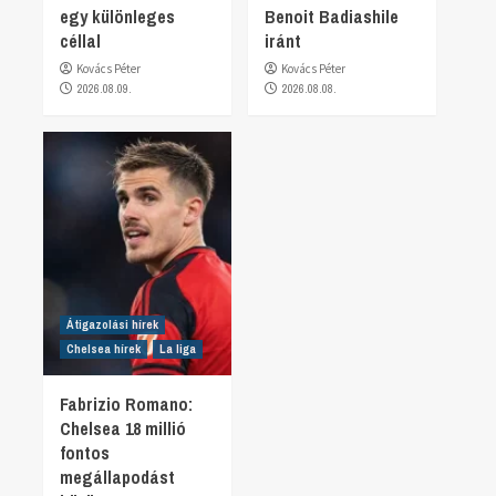
egy különleges
Benoit Badiashile
céllal
iránt
Kovács Péter
Kovács Péter
2026.08.09.
2026.08.08.
Átigazolási hírek
Chelsea hírek
La liga
Fabrizio Romano:
Chelsea 18 millió
fontos
megállapodást