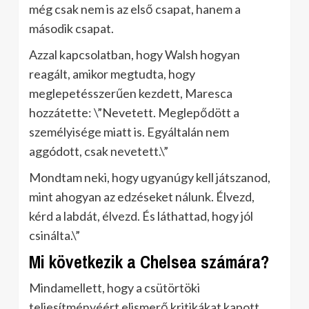
még csak nem is az első csapat, hanem a
második csapat.
Azzal kapcsolatban, hogy Walsh hogyan
reagált, amikor megtudta, hogy
meglepetésszerűen kezdett, Maresca
hozzátette: \”Nevetett. Meglepődött a
személyisége miatt is. Egyáltalán nem
aggódott, csak nevetett.\”
Mondtam neki, hogy ugyanúgy kell játszanod,
mint ahogyan az edzéseket nálunk. Élvezd,
kérd a labdát, élvezd. És láthattad, hogy jól
csinálta.\”
Mi következik a Chelsea számára?
Mindamellett, hogy a csütörtöki
teljesítményéért elismerő kritikákat kapott,