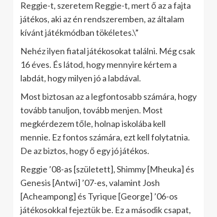
Reggie-t, szeretem Reggie-t, mert ő az a fajta
játékos, aki az én rendszeremben, az általam
kívánt játékmódban tökéletes.\”
Nehéz ilyen fiatal játékosokat találni. Még csak
16 éves. És látod, hogy mennyire kértem a
labdát, hogy milyen jó a labdával.
Most biztosan az a legfontosabb számára, hogy
tovább tanuljon, tovább menjen. Most
megkérdezem tőle, holnap iskolába kell
mennie. Ez fontos számára, ezt kell folytatnia.
De az biztos, hogy ő egy jó játékos.
Reggie ’08-as [született], Shimmy [Mheuka] és
Genesis [Antwi] ’07-es, valamint Josh
[Acheampong] és Tyrique [George] ’06-os
játékosokkal fejeztük be. Ez a második csapat,