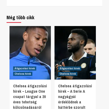
Még több cikk
Átigazolási hírek
Átigazolási hírek
Chelsea hírek
Chelsea hírek
Chelsea átigazolási
Chelsea átigazolási
hírek – League One
hírek – A Serie A
csapat tárgyal a 20
nagyágyúi
éves tehetség
érdeklődnek a
kölcsönadásáról
háttérbe szorult