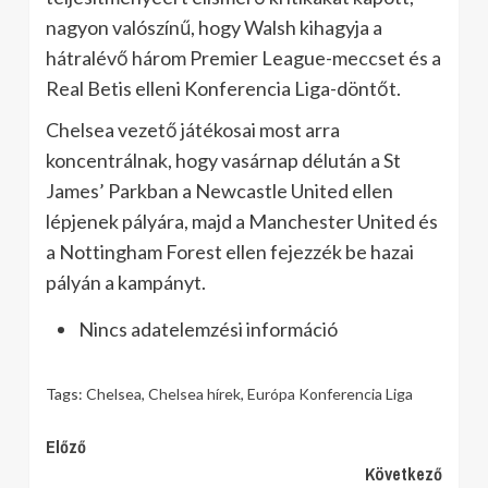
nagyon valószínű, hogy Walsh kihagyja a
hátralévő három Premier League-meccset és a
Real Betis elleni Konferencia Liga-döntőt.
Chelsea vezető játékosai most arra
koncentrálnak, hogy vasárnap délután a St
James’ Parkban a Newcastle United ellen
lépjenek pályára, majd a Manchester United és
a Nottingham Forest ellen fejezzék be hazai
pályán a kampányt.
Nincs adatelemzési információ
Tags:
Chelsea
,
Chelsea hírek
,
Európa Konferencia Liga
Continue
Előző
Következő
Reading