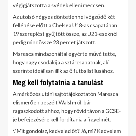
végigjátszotta a svédek elleni meccsen.
Az utolsó négyes döntetlennel végződő két
fellépése előtt a Chelsea U18-as csapatában
19 szereplést gyűjtött össze, az U21-eseknél
pedig mindössze 23 percet játszott.
Maresca mindazonáltal egyértelművé tette,
hogy nagy csodálója a sztárcsapatnak, aki
szerinte ideálisan illik az ő futballstílusához.
Meg kell folytatnia a tanulást
A mérkőzés utáni sajtótájékoztatón Maresca
elismerően beszélt Walsh-ról, bár
ragaszkodott ahhoz, hogy rövid távon a GCSE-
je befejezésére kell fordítania a figyelmét.
\”Mit gondolsz, kedveled őt? Jó, mi? Kedvelem