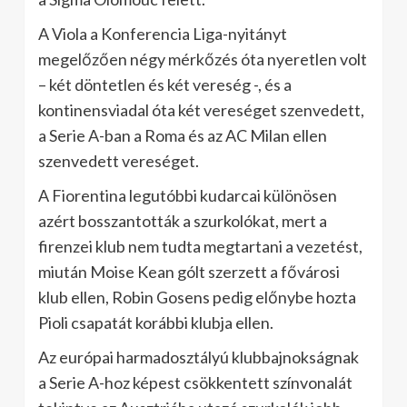
A Viola a Konferencia Liga-nyitányt
megelőzően négy mérkőzés óta nyeretlen volt
– két döntetlen és két vereség -, és a
kontinensviadal óta két vereséget szenvedett,
a Serie A-ban a Roma és az AC Milan ellen
szenvedett vereséget.
A Fiorentina legutóbbi kudarcai különösen
azért bosszantották a szurkolókat, mert a
firenzei klub nem tudta megtartani a vezetést,
miután Moise Kean gólt szerzett a fővárosi
klub ellen, Robin Gosens pedig előnybe hozta
Pioli csapatát korábbi klubja ellen.
Az európai harmadosztályú klubbajnokságnak
a Serie A-hoz képest csökkentett színvonalát