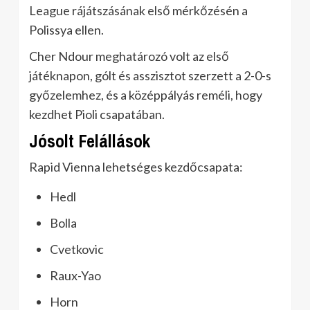
League rájátszásának első mérkőzésén a
Polissya ellen.
Cher Ndour meghatározó volt az első
játéknapon, gólt és asszisztot szerzett a 2-0-s
győzelemhez, és a középpályás reméli, hogy
kezdhet Pioli csapatában.
Jósolt Felállások
Rapid Vienna lehetséges kezdőcsapata:
Hedl
Bolla
Cvetkovic
Raux-Yao
Horn