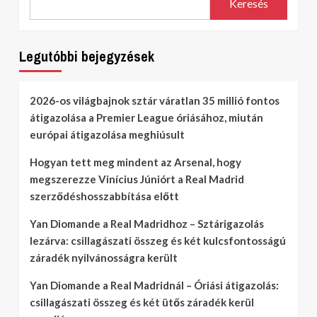
Keresés
Legutóbbi bejegyzések
2026-os világbajnok sztár váratlan 35 millió fontos
átigazolása a Premier League óriásához, miután
európai átigazolása meghiúsult
Hogyan tett meg mindent az Arsenal, hogy
megszerezze Vinícius Júniórt a Real Madrid
szerződéshosszabbítása előtt
Yan Diomande a Real Madridhoz – Sztárigazolás
lezárva: csillagászati összeg és két kulcsfontosságú
záradék nyilvánosságra került
Yan Diomande a Real Madridnál – Óriási átigazolás:
csillagászati összeg és két ütős záradék kerül