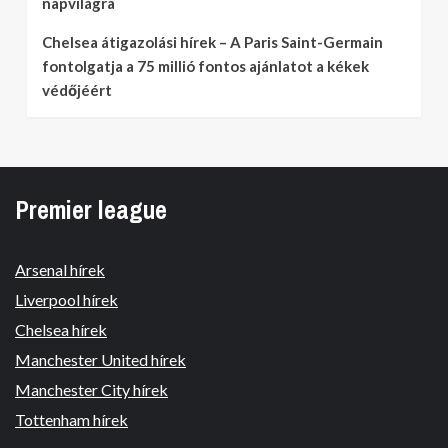
napvilágra
Chelsea átigazolási hírek – A Paris Saint-Germain
fontolgatja a 75 millió fontos ajánlatot a kékek
védőjéért
Premier league
Arsenal hírek
Liverpool hírek
Chelsea hírek
Manchester United hírek
Manchester City hírek
Tottenham hírek