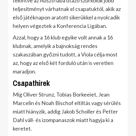
tekintve az Ausztriába utazó szurkolók jobb
teljesítményt várhatnak el csapatuktól, akik az
első játéknapon aratott sikerükkel a nyolcadik
helyen végeztek a Konferencia Ligában.
Azzal, hogy a 16 klub egyike volt annak a 16
klubnak, amelyik a bajnokság rendes
szakaszában győzni tudott, a Viola célja most
az, hogy az első két forduló után is veretlen
maradjon.
Csapathírek
Míg Oliver Strunz, Tobias Borkeeiet, Jean
Marcelin és Noah Bischof eltiltás vagy sérülés
miatt hiányzik, addig Jakob Scholler és Petter
Dahl váll- és izompanaszok miatt hagyja ki a
keretet.