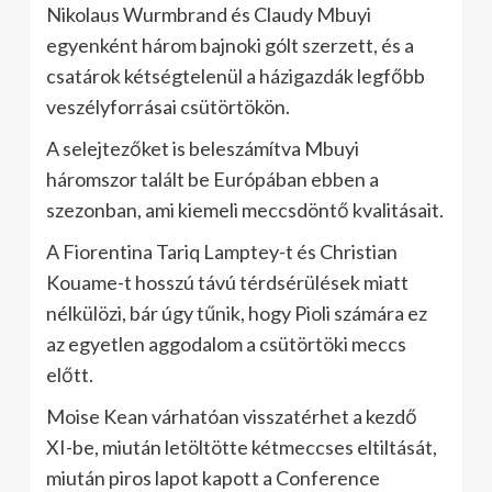
Nikolaus Wurmbrand és Claudy Mbuyi
egyenként három bajnoki gólt szerzett, és a
csatárok kétségtelenül a házigazdák legfőbb
veszélyforrásai csütörtökön.
A selejtezőket is beleszámítva Mbuyi
háromszor talált be Európában ebben a
szezonban, ami kiemeli meccsdöntő kvalitásait.
A Fiorentina Tariq Lamptey-t és Christian
Kouame-t hosszú távú térdsérülések miatt
nélkülözi, bár úgy tűnik, hogy Pioli számára ez
az egyetlen aggodalom a csütörtöki meccs
előtt.
Moise Kean várhatóan visszatérhet a kezdő
XI-be, miután letöltötte kétmeccses eltiltását,
miután piros lapot kapott a Conference