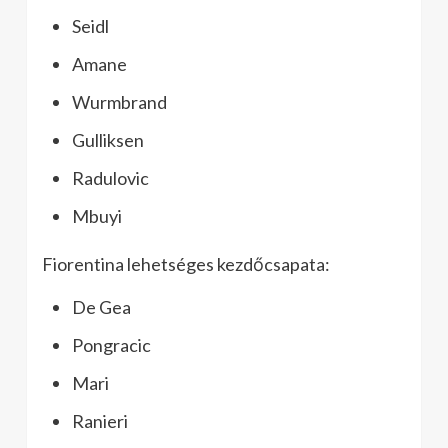
Seidl
Amane
Wurmbrand
Gulliksen
Radulovic
Mbuyi
Fiorentina lehetséges kezdőcsapata:
De Gea
Pongracic
Mari
Ranieri