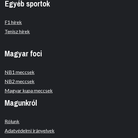
Egyéb sportok
F1 hírek
Tenisz hírek
Magyar foci
NB1 meccsek
NB2 meccsek
Magyar kupa meccsek
Magunkról
Rólunk
Adatvédelmi irányelvek