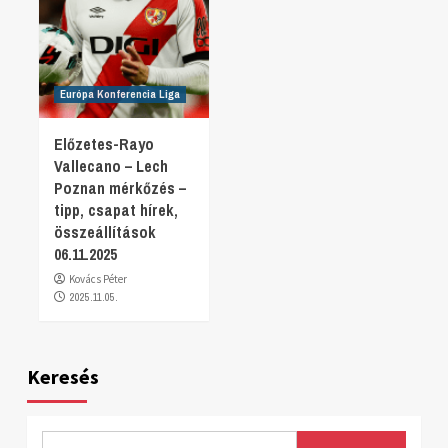
Európa Konferencia Liga
Előzetes-Rayo
Vallecano – Lech
Poznan mérkőzés –
tipp, csapat hírek,
összeállítások
06.11.2025
Kovács Péter
2025.11.05.
Keresés