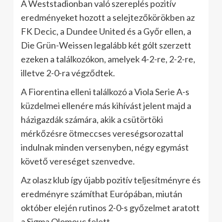
A Weststadionban való szereplés pozitív
eredményeket hozott a selejtezőkörökben az
FK Decic, a Dundee United és a Győr ellen, a
Die Grün-Weissen legalább két gólt szerzett
ezeken a találkozókon, amelyek 4-2-re, 2-2-re,
illetve 2-0-ra végződtek.
A Fiorentina elleni találkozó a Viola Serie A-s
küzdelmei ellenére más kihívást jelent majd a
házigazdák számára, akik a csütörtöki
mérkőzésre ötmeccses vereségsorozattal
indulnak minden versenyben, négy egymást
követő vereséget szenvedve.
Az olasz klub így újabb pozitív teljesítményre és
eredményre számíthat Európában, miután
október elején rutinos 2-0-s győzelmet aratott
a Sigma Olomouc felett.