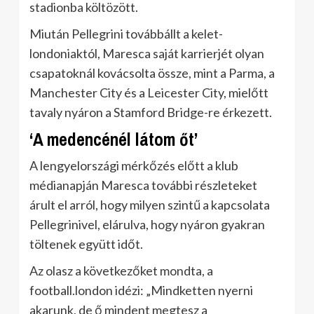
stadionba költözött.
Miután Pellegrini továbbállt a kelet-
londoniaktól, Maresca saját karrierjét olyan
csapatoknál kovácsolta össze, mint a Parma, a
Manchester City és a Leicester City, mielőtt
tavaly nyáron a Stamford Bridge-re érkezett.
‘A medencénél látom őt’
A lengyelországi mérkőzés előtt a klub
médianapján Maresca további részleteket
árult el arról, hogy milyen szintű a kapcsolata
Pellegrinivel, elárulva, hogy nyáron gyakran
töltenek együtt időt.
Az olasz a következőket mondta, a
football.london idézi: „Mindketten nyerni
akarunk, de ő mindent megtesz a