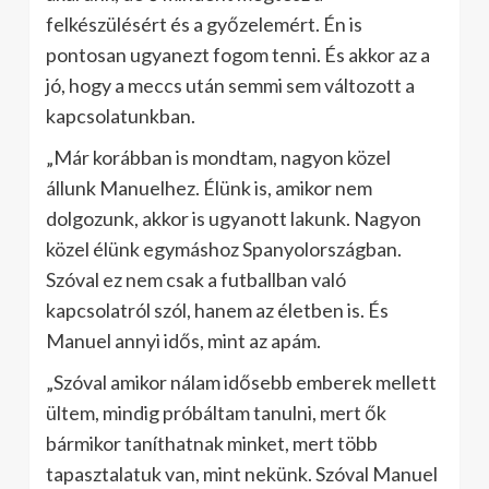
felkészülésért és a győzelemért. Én is
pontosan ugyanezt fogom tenni. És akkor az a
jó, hogy a meccs után semmi sem változott a
kapcsolatunkban.
„Már korábban is mondtam, nagyon közel
állunk Manuelhez. Élünk is, amikor nem
dolgozunk, akkor is ugyanott lakunk. Nagyon
közel élünk egymáshoz Spanyolországban.
Szóval ez nem csak a futballban való
kapcsolatról szól, hanem az életben is. És
Manuel annyi idős, mint az apám.
„Szóval amikor nálam idősebb emberek mellett
ültem, mindig próbáltam tanulni, mert ők
bármikor taníthatnak minket, mert több
tapasztalatuk van, mint nekünk. Szóval Manuel