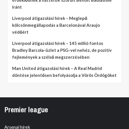
érdeklődnek a háttérbe szorult Benoit Badiashile
iránt
Liverpool átigazolási hírek – Meglepő
kölcsönmegállapodás a Barcelonával Araujo
védőért
Liverpool átigazolási hírek – 145 millió fontos
Bradley Barcola-üzlet a PSG-vel nehéz, de pozitív
fejlemények a szélső megszerzésében
Man United átigazolási hírek – A Real Madrid
döntése jelentősen befolyásolja a Vörös Ördögöket
Premier league
Arsenal hírek