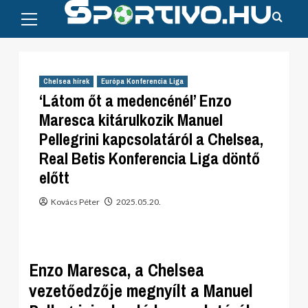
Primary
Skip
Menu
to
content
Chelsea hírek
Európa Konferencia Liga
‘Látom őt a medencénél’ Enzo
Maresca kitárulkozik Manuel
Pellegrini kapcsolatáról a Chelsea,
Real Betis Konferencia Liga döntő
előtt
Kovács Péter
2025.05.20.
Enzo Maresca, a Chelsea
vezetőedzője megnyílt a Manuel