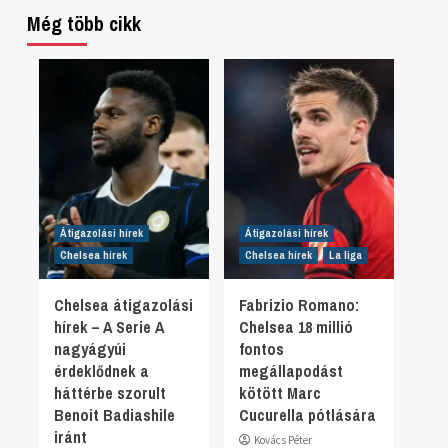
Még több cikk
Átigazolási hírek
Átigazolási hírek
Chelsea hírek
Chelsea hírek
La liga
Chelsea átigazolási
Fabrizio Romano:
hírek – A Serie A
Chelsea 18 millió
nagyágyúi
fontos
érdeklődnek a
megállapodást
háttérbe szorult
kötött Marc
Benoit Badiashile
Cucurella pótlására
iránt
Kovács Péter