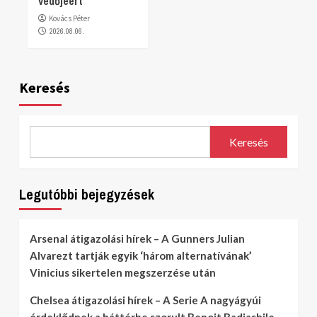
védőjéért
Kovács Péter
2026.08.06.
Keresés
Keresés
Legutóbbi bejegyzések
Arsenal átigazolási hírek – A Gunners Julian
Alvarezt tartják egyik ‘három alternatívának’
Vinicius sikertelen megszerzése után
Chelsea átigazolási hírek – A Serie A nagyágyúi