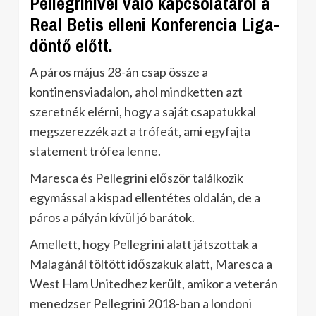
Pellegrinivel való kapcsolatáról a
Real Betis elleni Konferencia Liga-
döntő előtt.
A páros május 28-án csap össze a
kontinensviadalon, ahol mindketten azt
szeretnék elérni, hogy a saját csapatukkal
megszerezzék azt a trófeát, ami egyfajta
statement trófea lenne.
Maresca és Pellegrini először találkozik
egymással a kispad ellentétes oldalán, de a
páros a pályán kívül jó barátok.
Amellett, hogy Pellegrini alatt játszottak a
Malagánál töltött időszakuk alatt, Maresca a
West Ham Unitedhez került, amikor a veterán
menedzser Pellegrini 2018-ban a londoni