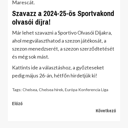
Marescát.
Szavazz a 2024-25-ös Sportvakond
olvasói díjra!
Már lehet szavazni a Sportivo Olvasói Díjakra,
ahol megválaszthatod a szezon játékosát, a
szezon menedzserét, a szezon szerződtetését
és még sok mást.
Kattints ide a választáshoz, a győzteseket
pedig május 26-án, hétfőn hirdetjük ki!
Tags:
Chelsea
,
Chelsea hírek
,
Európa Konferencia Liga
Continue
Előző
Következő
Reading