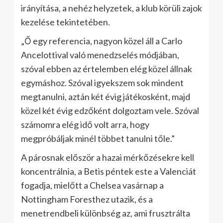
irányítása, a nehéz helyzetek, a klub körüli zajok
kezelése tekintetében.
„Ő egy referencia, nagyon közel áll a Carlo
Ancelottival való menedzselés módjában,
szóval ebben az értelemben elég közel állnak
egymáshoz. Szóval igyekszem sok mindent
megtanulni, aztán két évig játékosként, majd
közel két évig edzőként dolgoztam vele. Szóval
számomra elég idő volt arra, hogy
megpróbáljak minél többet tanulni tőle.”
A párosnak először a hazai mérkőzésekre kell
koncentrálnia, a Betis péntek este a Valenciát
fogadja, mielőtt a Chelsea vasárnap a
Nottingham Foresthez utazik, és a
menetrendbeli különbség az, ami frusztrálta