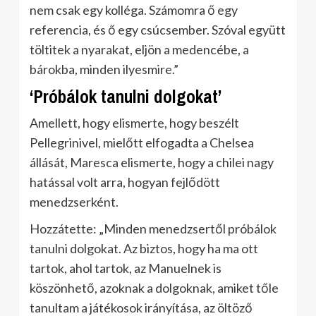
nem csak egy kolléga. Számomra ő egy
referencia, és ő egy csúcsember. Szóval együtt
töltitek a nyarakat, eljön a medencébe, a
bárokba, minden ilyesmire.”
‘Próbálok tanulni dolgokat’
Amellett, hogy elismerte, hogy beszélt
Pellegrinivel, mielőtt elfogadta a Chelsea
állását, Maresca elismerte, hogy a chilei nagy
hatással volt arra, hogyan fejlődött
menedzserként.
Hozzátette: „Minden menedzsertől próbálok
tanulni dolgokat. Az biztos, hogy ha ma ott
tartok, ahol tartok, az Manuelnek is
köszönhető, azoknak a dolgoknak, amiket tőle
tanultam a játékosok irányítása, az öltöző