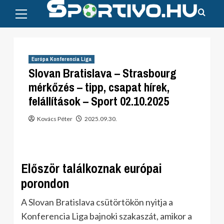
Primary
Skip
Menu
to
content
Európa Konferencia Liga
Slovan Bratislava – Strasbourg
mérkőzés – tipp, csapat hírek,
felállítások – Sport 02.10.2025
Kovács Péter
2025.09.30.
Először találkoznak európai
porondon
A Slovan Bratislava csütörtökön nyitja a
Konferencia Liga bajnoki szakaszát, amikor a