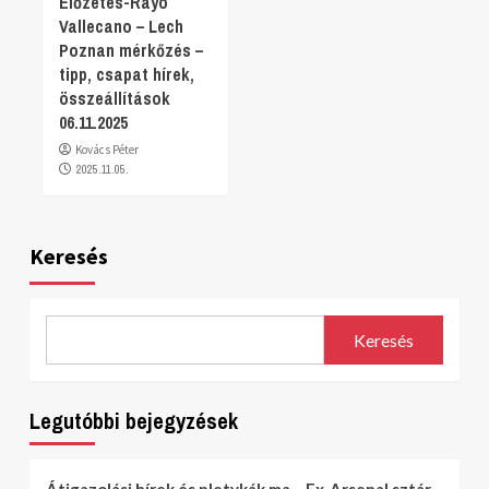
Előzetes-Rayo
Vallecano – Lech
Poznan mérkőzés –
tipp, csapat hírek,
összeállítások
06.11.2025
Kovács Péter
2025.11.05.
Keresés
Keresés
Legutóbbi bejegyzések