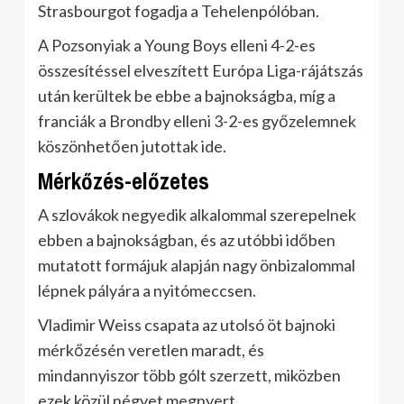
Strasbourgot fogadja a Tehelenpólóban.
A Pozsonyiak a Young Boys elleni 4-2-es
összesítéssel elveszített Európa Liga-rájátszás
után kerültek be ebbe a bajnokságba, míg a
franciák a Brondby elleni 3-2-es győzelemnek
köszönhetően jutottak ide.
Mérkőzés-előzetes
A szlovákok negyedik alkalommal szerepelnek
ebben a bajnokságban, és az utóbbi időben
mutatott formájuk alapján nagy önbizalommal
lépnek pályára a nyitómeccsen.
Vladimir Weiss csapata az utolsó öt bajnoki
mérkőzésén veretlen maradt, és
mindannyiszor több gólt szerzett, miközben
ezek közül négyet megnyert.