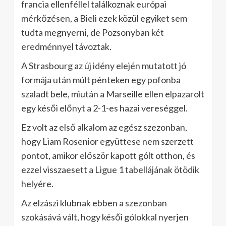
francia ellenféllel találkoznak európai
mérkőzésen, a Bieli ezek közül egyiket sem
tudta megnyerni, de Pozsonyban két
eredménnyel távoztak.
A Strasbourg az új idény elején mutatott jó
formája után múlt pénteken egy pofonba
szaladt bele, miután a Marseille ellen elpazarolt
egy késői előnyt a 2-1-es hazai vereséggel.
Ez volt az első alkalom az egész szezonban,
hogy Liam Rosenior együttese nem szerzett
pontot, amikor először kapott gólt otthon, és
ezzel visszaesett a Ligue 1 tabellájának ötödik
helyére.
Az elzászi klubnak ebben a szezonban
szokásává vált, hogy késői gólokkal nyerjen