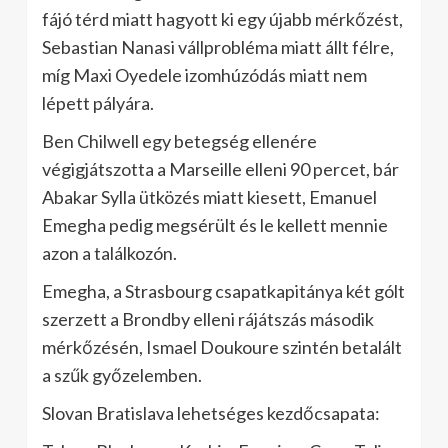
fájó térd miatt hagyott ki egy újabb mérkőzést,
Sebastian Nanasi vállprobléma miatt állt félre,
míg Maxi Oyedele izomhúzódás miatt nem
lépett pályára.
Ben Chilwell egy betegség ellenére
végigjátszotta a Marseille elleni 90 percet, bár
Abakar Sylla ütközés miatt kiesett, Emanuel
Emegha pedig megsérült és le kellett mennie
azon a találkozón.
Emegha, a Strasbourg csapatkapitánya két gólt
szerzett a Brondby elleni rájátszás második
mérkőzésén, Ismael Doukoure szintén betalált
a szűk győzelemben.
Slovan Bratislava lehetséges kezdőcsapata: