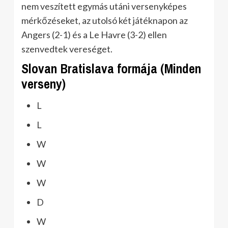
nem veszített egymás utáni versenyképes
mérkőzéseket, az utolsó két játéknapon az
Angers (2-1) és a Le Havre (3-2) ellen
szenvedtek vereséget.
Slovan Bratislava formája (Minden
verseny)
L
L
W
W
W
D
W