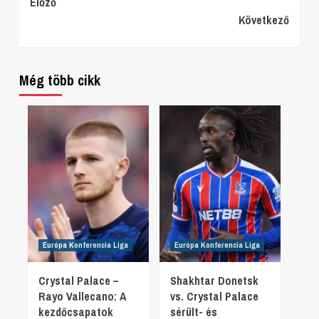
Continue
Előző
Következő
Reading
Még több cikk
Európa Konferencia Liga
Európa Konferencia Liga
Crystal Palace –
Shakhtar Donetsk
Rayo Vallecano: A
vs. Crystal Palace
kezdőcsapatok
sérült- és