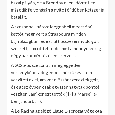
hazai pályán, de a Brondby elleni döntetlen
második felvonásán a nyitó félidőben kétszer is
betalált.
A szezonbeli három idegenbeli meccséből
kettőt megnyert a Strasbourg minden
bajnokságban, és ezalatt összesen nyolc gólt
szerzett, ami öt-tel több, mint amennyit eddig
négy hazai mérkőzésen szerzett.
A 2025-ös szezonban még egyetlen
versenyképes idegenbeli mérkőzést sem
veszítettek el, amikor először szereztek gólt,
és egész évben csak egyszer hagytak pontot
veszíteni, amikor ezt tették (1-1 a Marseille-
ben januárban).
A Le Racing az előző Ligue 1-sorozat vége óta