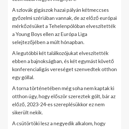
A szlovák gigászok hazai pályán kétmeccses
győzelmi szériában vannak, de az előző európai
mérkőzésüket a Tehelenpólóban elveszítették
a Young Boys ellen az Európa Liga
selejtezőjében a múlt hónapban.
A legutóbbi két találkozójukat elveszítették
ebben a bajnokságban, és két egymást követő
konferencialigás vereséget szenvedtek otthon
egy góllal.
A torna történetében még soha nem kaptak ki
otthon úgy, hogy először szereztek gólt, bár az
előző, 2023-24-es szereplésükkor ez nem
sikerült nekik.
A csütörtöki lesz a negyedik alkalom, hogy