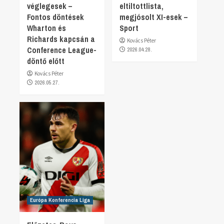
véglegesek –
eltiltottlista,
Fontos döntések
megjósolt XI-esek –
Wharton és
Sport
Richards kapcsán a
Kovács Péter
Conference League-
2026.04.28.
döntő előtt
Kovács Péter
2026.05.27.
Európa Konferencia Liga