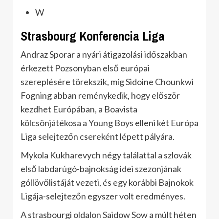
W
Strasbourg Konferencia Liga
Andraz Sporar a nyári átigazolási időszakban
érkezett Pozsonyban első európai
szereplésére törekszik, míg Sidoine Chounkwi
Fogning abban reménykedik, hogy először
kezdhet Európában, a Boavista
kölcsönjátékosa a Young Boys elleni két Európa
Liga selejtezőn csereként lépett pályára.
Mykola Kukharevych négy találattal a szlovák
első labdarúgó-bajnokság idei szezonjának
góllövőlistáját vezeti, és egy korábbi Bajnokok
Ligája-selejtezőn egyszer volt eredményes.
A strasbourgi oldalon Saidow Sow a múlt héten