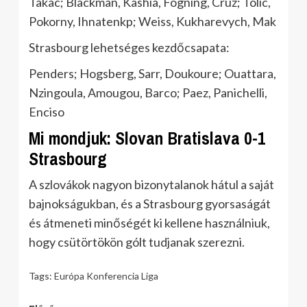
Takac; Blackman, Kashia, Fogning, Cruz; Tolic,
Pokorny, Ihnatenkp; Weiss, Kukharevych, Mak
Strasbourg lehetséges kezdőcsapata:
Penders; Hogsberg, Sarr, Doukoure; Ouattara,
Nzingoula, Amougou, Barco; Paez, Panichelli,
Enciso
Mi mondjuk: Slovan Bratislava 0-1
Strasbourg
A szlovákok nagyon bizonytalanok hátul a saját
bajnokságukban, és a Strasbourg gyorsaságát
és átmeneti minőségét ki kellene használniuk,
hogy csütörtökön gólt tudjanak szerezni.
Tags:
Európa Konferencia Liga