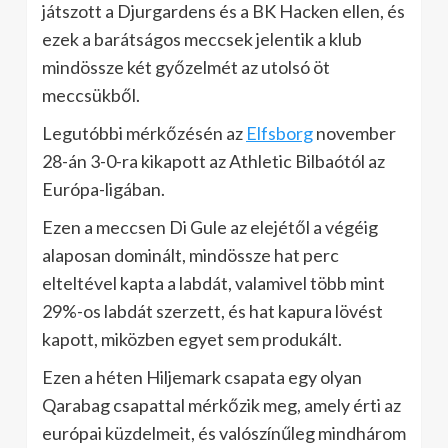
játszott a Djurgardens és a BK Hacken ellen, és
ezek a barátságos meccsek jelentik a klub
mindössze két győzelmét az utolsó öt
meccsükből.
Legutóbbi mérkőzésén az
Elfsborg
november
28-án 3-0-ra kikapott az Athletic Bilbaótól az
Európa-ligában.
Ezen a meccsen Di Gule az elejétől a végéig
alaposan dominált, mindössze hat perc
elteltével kapta a labdát, valamivel több mint
29%-os labdát szerzett, és hat kapura lövést
kapott, miközben egyet sem produkált.
Ezen a héten Hiljemark csapata egy olyan
Qarabag csapattal mérkőzik meg, amely érti az
európai küzdelmeit, és valószínűleg mindhárom