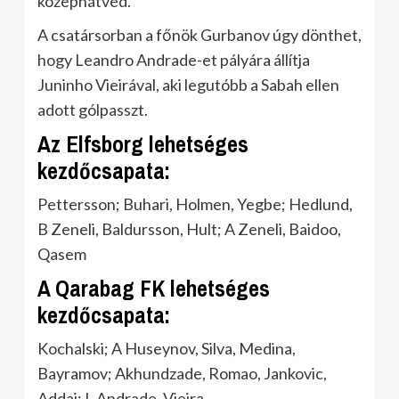
középhátvéd.
A csatársorban a főnök Gurbanov úgy dönthet,
hogy Leandro Andrade-et pályára állítja
Juninho Vieirával, aki legutóbb a Sabah ellen
adott gólpasszt.
Az Elfsborg lehetséges
kezdőcsapata:
Pettersson; Buhari, Holmen, Yegbe; Hedlund,
B Zeneli, Baldursson, Hult; A Zeneli, Baidoo,
Qasem
A Qarabag FK lehetséges
kezdőcsapata:
Kochalski; A Huseynov, Silva, Medina,
Bayramov; Akhundzade, Romao, Jankovic,
Addai; L Andrade, Vieira