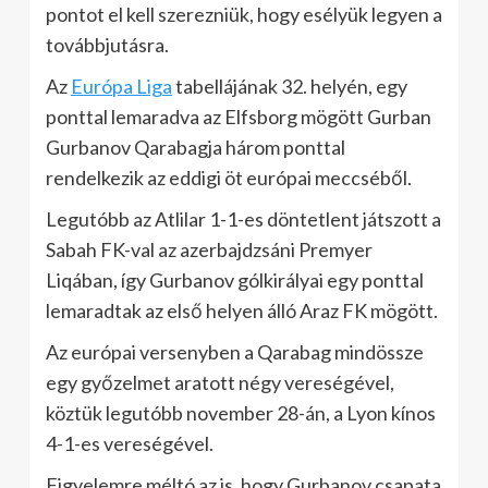
pontot el kell szerezniük, hogy esélyük legyen a
továbbjutásra.
Az
Európa Liga
tabellájának 32. helyén, egy
ponttal lemaradva az Elfsborg mögött Gurban
Gurbanov Qarabagja három ponttal
rendelkezik az eddigi öt európai meccséből.
Legutóbb az Atlilar 1-1-es döntetlent játszott a
Sabah FK-val az azerbajdzsáni Premyer
Liqában, így Gurbanov gólkirályai egy ponttal
lemaradtak az első helyen álló Araz FK mögött.
Az európai versenyben a Qarabag mindössze
egy győzelmet aratott négy vereségével,
köztük legutóbb november 28-án, a Lyon kínos
4-1-es vereségével.
Figyelemre méltó az is, hogy Gurbanov csapata