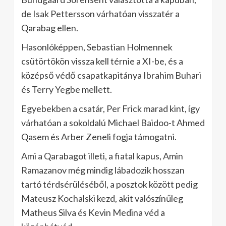
de Isak Pettersson várhatóan visszatér a
Qarabag ellen.
Hasonlóképpen, Sebastian Holmennek
csütörtökön vissza kell térnie a XI-be, és a
középső védő csapatkapitánya Ibrahim Buhari
és Terry Yegbe mellett.
Egyebekben a csatár, Per Frick marad kint, így
várhatóan a sokoldalú Michael Baidoo-t Ahmed
Qasem és Arber Zeneli fogja támogatni.
Ami a Qarabagot illeti, a fiatal kapus, Amin
Ramazanov még mindig lábadozik hosszan
tartó térdsérüléséből, a posztok között pedig
Mateusz Kochalski kezd, akit valószínűleg
Matheus Silva és Kevin Medina véd a