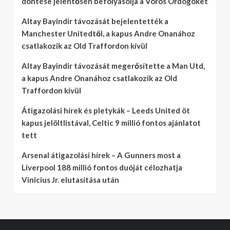
döntése jelentősen befolyásolja a Vörös Ördögöket
Altay Bayindir távozását bejelentették a
Manchester Unitedtől, a kapus Andre Onanához
csatlakozik az Old Traffordon kívül
Altay Bayindir távozását megerősítette a Man Utd,
a kapus Andre Onanához csatlakozik az Old
Traffordon kívül
Átigazolási hírek és pletykák – Leeds United öt
kapus jelöltlistával, Celtic 9 millió fontos ajánlatot
tett
Arsenal átigazolási hírek – A Gunners most a
Liverpool 188 millió fontos duóját célozhatja
Vinicius Jr. elutasítása után