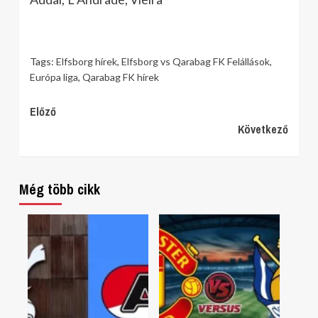
Tags:
Elfsborg hírek
,
Elfsborg vs Qarabag FK Felállások
,
Európa liga
,
Qarabag FK hírek
Continue
Előző
Következő
Reading
Még több cikk