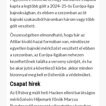
kapta a legtöbb gólt a 2024–25-ös Európa-liga
bajnokságban, és ebben a szezonban az öt
bajnoki szakaszból háromban három vagy több
gólt veszített.
Összességében elmondható, hogy bár az
Atlilar kiváló hazai formában van, mindössze
egyetlen bajnoki mérkőzést veszített el ebben
a szezonban, az Európa-ligában nehezen
kezelhetőnek találta a verseny szintjét, és ha
be akar jutni a következő körbe. akkor minden
bizonnyal meg kell erősíteniük a védelmüket.
Csapat hírek
Az Elfsborg múlt heti Hacken elleni barátságos
mérkőzésén Hiljemark főnök Marcus
Bundgaard Sorensent választotta a kapuban,