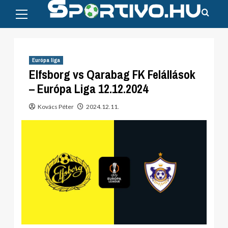
Primary
Skip
Menu
to
content
Európa liga
Elfsborg vs Qarabag FK Felállások
– Európa Liga 12.12.2024
Kovács Péter
2024.12.11.