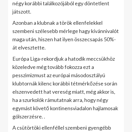
négy korábbi találkozójából egy döntetlent
játszott.
Azonban a klubnak a török ​​ellenfelekkel
szembeni szélesebb mérlege hagy kívánnivalót
maga után, hiszen hat ilyen összecsapás 50%-
át elvesztette.
Európa Liga-rekordjuk a hatodik meccsükhöz
közeledve még tovább fokozza ezt a
pesszimizmust az európai másodosztályú
klubtornák kilenc korábbi tétmérkőzése során
elszenvedett hat vereség miatt, még akkor is,
ha a szurkolók rámutatnak arra, hogy négy
egymást követő kontinensviadalon hajlamosak
gólszerzésre. .
A csütörtöki ellenféllel szembeni gyengébb