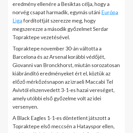
eredmény ellenére a Besiktas célja, hogy a
norvég csapat harmadik, egymás utáni
Európa
Liga
fordítottját szerezze meg, hogy
megszerezze a második győzelmet Serdar
Topraktepe vezetésével.
Topraktepe november 30-án váltotta a
Barcelona és az Arsenal korábbi védőjét,
Giovanni van Bronckhorst, miután sorozatosan
kiábrándító eredményeket ért el, köztük az
előző mérkőzésnapon az izraeli Maccabi Tel
Avivtól elszenvedett 3-1-es hazai vereséget,
amely utóbbi első győzelme volt az idei
versenyen.
A Black Eagles 1-1-es döntetlent játszott a
Topraktepe első meccsén a Hatayspor ellen,