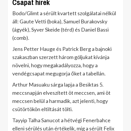
Csapat hírek
Bodo/Glimt a sérült kvartett szolgálatai nélkül
áll: Gaute Vetti (boka), Samuel Burakovsky
(ágyék), Syver Skeide (térd) és Daniel Bassi
(comb).
Jens Petter Hauge és Patrick Berg a bajnoki
szakaszban szerzett három góljukat kívánja
növelni, hogy megakadályozza, hogy a
vendégcsapat megugorja őket a tabellán.
Arthur Masuaku sárga lapja a Besiktas 5.
meccsnapján elveszített öt meccsen, ami öt
meccsen belül a harmadik, azt jelenti, hogy
csütörtökön eltiltását tölti.
Tayyip Talha Sanucot a hétvégi Fenerbahce
elleni sérülés után értékelik, míg a sérült Felix