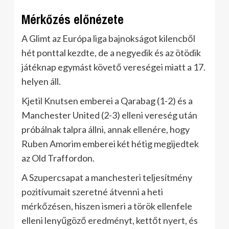
Mérkőzés előnézete
A Glimt az Európa liga bajnokságot kilencből
hét ponttal kezdte, de a negyedik és az ötödik
játéknap egymást követő vereségei miatt a 17.
helyen áll.
Kjetil Knutsen emberei a Qarabag (1-2) és a
Manchester United (2-3) elleni vereség után
próbálnak talpra állni, annak ellenére, hogy
Ruben Amorim emberei két hétig megijedtek
az Old Traffordon.
A Szupercsapat a manchesteri teljesítmény
pozitívumait szeretné átvenni a heti
mérkőzésen, hiszen ismeri a török ​​ellenfele
elleni lenyűgöző eredményt, kettőt nyert, és