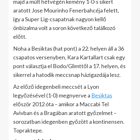
majd a múlt hétvégén kemény 1-0-s sikert
aratott Jose Mourinho Fenerbahcéja felett,
így a Super Lig-csapatnak nagyon kellő
önbizalma volt a soron következő találkozó
előtt.
Noha a Besiktas (hat pont) a 22. helyen áll a 36
csapatos versenyben, Kara Kartallart csak egy
pont választja el Bodo/Glimttől a 17. helyen, és
sikerrel a hatodik meccsnap házigazdája lesz.
Az előző idegenbeli meccsét a Lyon
legyőzésével (1-0) megnyerve a
Besiktas
először 2012 óta – amikor a Maccabi Tel
Avivban és a Bragában aratott győzelmet –
sorozatban idegenben győzött a kontinensen.
Topraktepe.