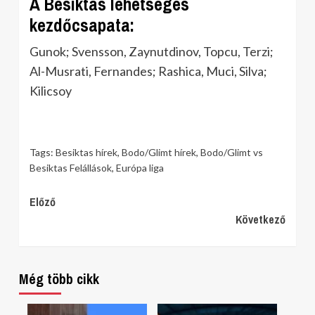
A Besiktas lehetséges
kezdőcsapata:
Gunok; Svensson, Zaynutdinov, Topcu, Terzi;
Al-Musrati, Fernandes; Rashica, Muci, Silva;
Kilicsoy
Tags:
Besiktas hírek
,
Bodo/Glimt hírek
,
Bodo/Glimt vs
Besiktas Felállások
,
Európa liga
Continue
Előző
Következő
Reading
Még több cikk