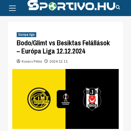
Primary
Skip
Menu
to
content
Európa liga
Bodo/Glimt vs Besiktas Felállások
– Európa Liga 12.12.2024
Kovács Péter
2024.12.11.