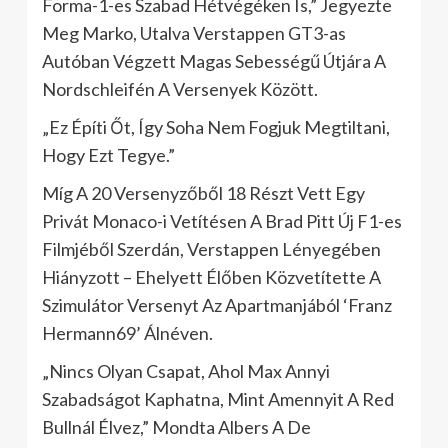
Forma-1-es Szabad Hétvégéken Is,” Jegyezte
Meg Marko, Utalva Verstappen GT3-as
Autóban Végzett Magas Sebességű Útjára A
Nordschleifén A Versenyek Között.
„Ez Építi Őt, Így Soha Nem Fogjuk Megtiltani,
Hogy Ezt Tegye.”
Míg A 20 Versenyzőből 18 Részt Vett Egy
Privát Monaco-i Vetítésen A Brad Pitt Új F1-es
Filmjéből Szerdán, Verstappen Lényegében
Hiányzott – Ehelyett Élőben Közvetítette A
Szimulátor Versenyt Az Apartmanjából ‘Franz
Hermann69’ Álnéven.
„Nincs Olyan Csapat, Ahol Max Annyi
Szabadságot Kaphatna, Mint Amennyit A Red
Bullnál Élvez,” Mondta Albers A De