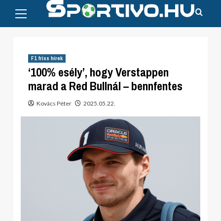
Primary
Skip
Menu
to
content
F1 friss hírek
‘100% esély’, hogy Verstappen
marad a Red Bullnál – bennfentes
Kovács Péter
2025.05.22.