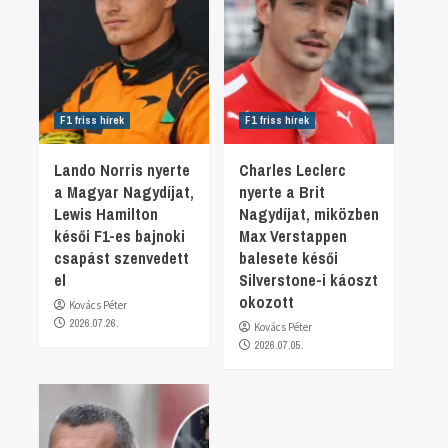
F1 friss hírek
F1 friss hírek
Lando Norris nyerte
Charles Leclerc
a Magyar Nagydíjat,
nyerte a Brit
Lewis Hamilton
Nagydíjat, miközben
késői F1-es bajnoki
Max Verstappen
csapást szenvedett
balesete késői
el
Silverstone-i káoszt
okozott
Kovács Péter
2026.07.26.
Kovács Péter
2026.07.05.