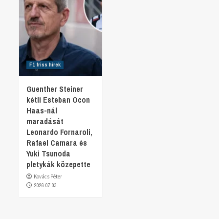
F1 friss hírek
Guenther Steiner
kétli Esteban Ocon
Haas-nál
maradását
Leonardo Fornaroli,
Rafael Camara és
Yuki Tsunoda
pletykák közepette
Kovács Péter
2026.07.03.