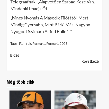
Telegraafnak. „Alapvetően Szabad Keze Van.
Mindenki Imádja Őt.
„Nincs Nyomás A Második Pilótától, Mert
Mindig Gyorsabb, Mint Bárki Más. Nagyon
Nyugodt Számára A Red Bullnál.”
Tags:
F1 hírek
,
Forma-1
,
Forma-1 2025
Continue
Előző
Következő
Reading
Még több cikk