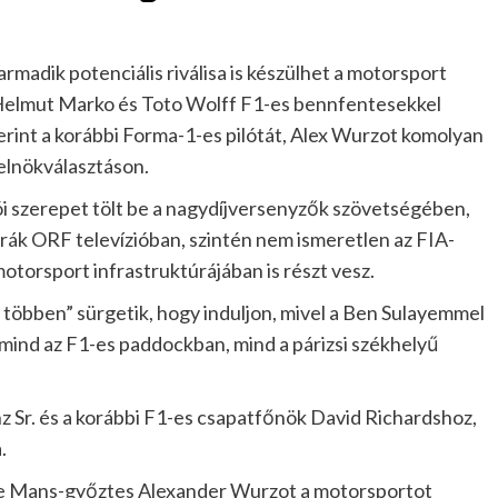
ik potenciális riválisa is készülhet a motorsport
. Helmut Marko és Toto Wolff F1-es bennfentesekkel
erint a korábbi Forma-1-es pilótát, Alex Wurzot komolyan
-elnökválasztáson.
tói szerepet tölt be a nagydíjversenyzők szövetségében,
rák ORF televízióban, szintén nem ismeretlen az FIA-
torsport infrastruktúrájában is részt vesz.
 többen” sürgetik, hogy induljon, mivel a Ben Sulayemmel
mind az F1-es paddockban, mind a párizsi székhelyű
nz Sr. és a korábbi F1-es csapatfőnök David Richardshoz,
.
i Le Mans-győztes Alexander Wurzot a motorsportot