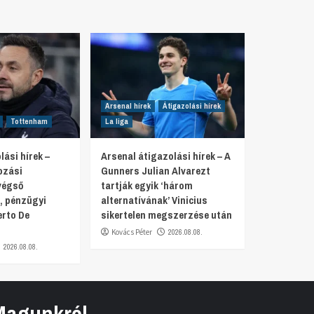
Arsenal hírek
Átigazolási hírek
Tottenham
La liga
ási hírek –
Arsenal átigazolási hírek – A
ozási
Gunners Julian Alvarezt
végső
tartják egyik ‘három
, pénzügyi
alternatívának’ Vinicius
erto De
sikertelen megszerzése után
Kovács Péter
2026.08.08.
2026.08.08.
Magunkról