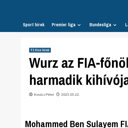
Skip
to
content
Sport hírek
Premier liga
Bundesliga
L
F1 friss hírek
Wurz az FIA-főnök
harmadik kihívója
Kovács Péter
2025.05.22.
Mohammed Ben Sulayem FI