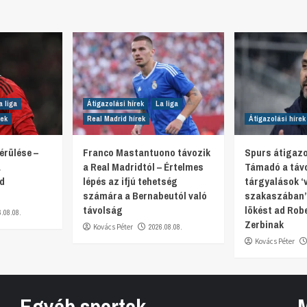
a liga
Átigazolási hírek
La liga
rek
Real Madrid hírek
Átigazolási hírek
érülése –
Franco Mastantuono távozik
Spurs átigazol
a
a Real Madridtól – Értelmes
Támadó a táv
ed
lépés az ifjú tehetség
tárgyalások ‘
számára a Bernabeutól való
szakaszában’
távolság
lökést ad Rob
6.08.08.
Zerbinak
Kovács Péter
2026.08.08.
Kovács Péter
Egyéb sportok