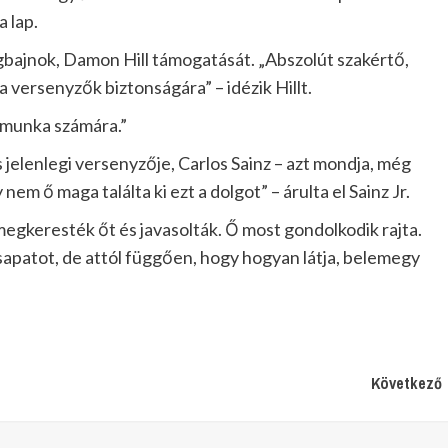
a lap.
bajnok, Damon Hill támogatását. „Abszolút szakértő,
a versenyzők biztonságára” – idézik Hillt.
 munka számára.”
ms jelenlegi versenyzője, Carlos Sainz – azt mondja, még
m ő maga találta ki ezt a dolgot” – árulta el Sainz Jr.
egkeresték őt és javasolták. Ő most gondolkodik rajta.
sapatot, de attól függően, hogy hogyan látja, belemegy
Következő