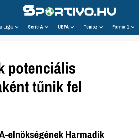
a Liga
Serie A
UEFA
Tenisz
Forma 1
 potenciális
ként tűnik fel
A-elnökségének Harmadik