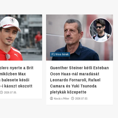
F1 friss hírek
lerc nyerte a Brit
Guenther Steiner kétli Esteban
 miközben Max
Ocon Haas-nál maradását
 balesete késői
Leonardo Fornaroli, Rafael
e-i káoszt okozott
Camara és Yuki Tsunoda
pletykák közepette
2026.07.05.
Kovács Péter
2026.07.03.