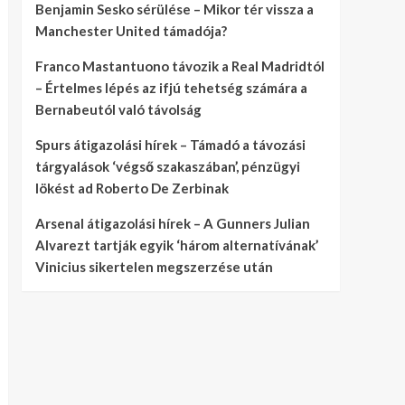
Benjamin Sesko sérülése – Mikor tér vissza a
Manchester United támadója?
Franco Mastantuono távozik a Real Madridtól
– Értelmes lépés az ifjú tehetség számára a
Bernabeutól való távolság
Spurs átigazolási hírek – Támadó a távozási
tárgyalások ‘végső szakaszában’, pénzügyi
lökést ad Roberto De Zerbinak
Arsenal átigazolási hírek – A Gunners Julian
Alvarezt tartják egyik ‘három alternatívának’
Vinicius sikertelen megszerzése után