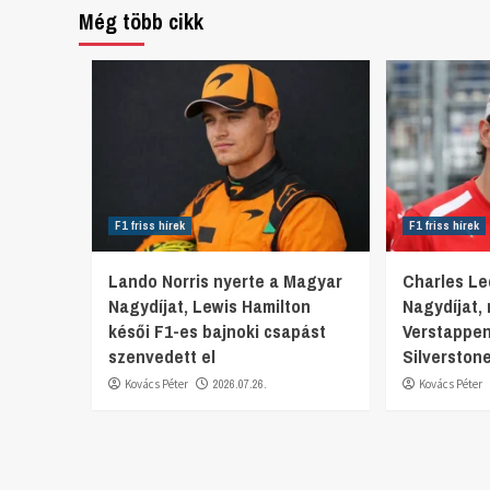
Még több cikk
F1 friss hírek
F1 friss hírek
Lando Norris nyerte a Magyar
Charles Lec
Nagydíjat, Lewis Hamilton
Nagydíjat,
késői F1-es bajnoki csapást
Verstappen
szenvedett el
Silverston
Kovács Péter
2026.07.26.
Kovács Péter