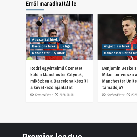
Erről maradhattál le
Átigazolási hírek
Barcelona hírek
La liga
Átigazolási hírek
L
Manchester City hírek
Manchester United hí
Rodri egyértelmű üzenetet
Benjamin Sesko s
küld a Manchester Citynek,
Mikor tér vissza 
miközben a Barcelona készíti
Manchester Unit
a következő ajánlatát
támadója?
Kovács Péter
2026.08.08.
Kovács Péter
202
Premier league