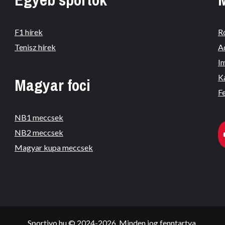
F1 hírek
R
Tenisz hírek
A
I
K
Magyar foci
Fe
NB1 meccsek
NB2 meccsek
Magyar kupa meccsek
Sportivo.hu © 2024-2026. Minden jog fenntartva.