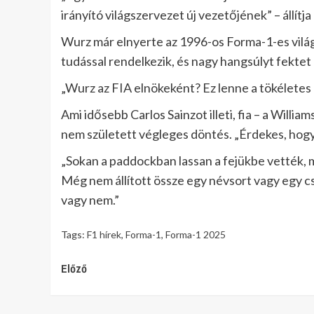
irányító világszervezet új vezetőjének” – állítja 
Wurz már elnyerte az 1996-os Forma-1-es világ
tudással rendelkezik, és nagy hangsúlyt fektet 
„Wurz az FIA elnökeként? Ez lenne a tökéletes
Ami idősebb Carlos Sainzot illeti, fia – a Willia
nem született végleges döntés. „Érdekes, hogy ne
„Sokan a paddockban lassan a fejükbe vették, m
Még nem állított össze egy névsort vagy egy c
vagy nem.”
Tags:
F1 hírek
,
Forma-1
,
Forma-1 2025
Continue
Előző
Reading