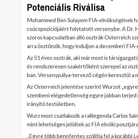
Potenciális Riválisa
Mohammed Ben Sulayem FIA-elnökségének harmad
csúcspozíciójáért folytatott versenybe. A Dr
szoros kapcsolatban álló osztrák Osterreich sz
arra ösztönzik, hogy induljon a decemberi FIA
Az 51 éves osztrák, aki már most is társigazga
és rendszeresen szakértőként szerepel az oszt
ban. Versenypálya-tervező cégén keresztül a mo
Az Osterreich jelentése szerint Wurzot „egyre
szembeni elégedetlenség egyre jobban terjed 
irányító testületben.
Wurz most csatlakozik a ralilegenda Carlos Sai
mint lehetséges jelöltek az FIA elnöki posztjára
„Egyre több bennfentes szólítja fel a korább