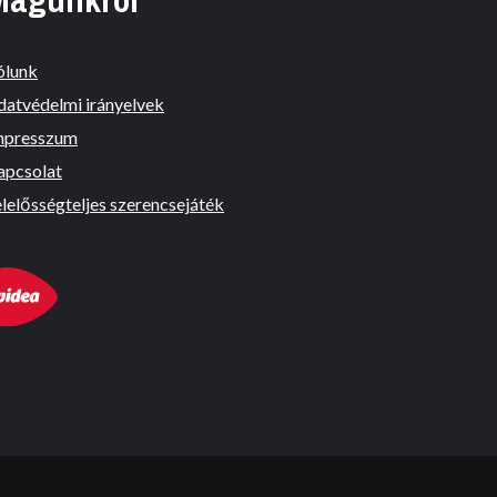
ólunk
datvédelmi irányelvek
mpresszum
apcsolat
lelősségteljes szerencsejáték