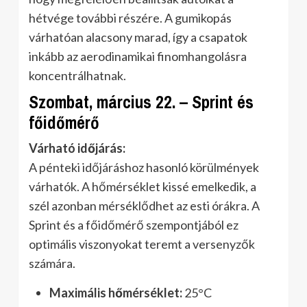
hétvége további részére. A gumikopás
várhatóan alacsony marad, így a csapatok
inkább az aerodinamikai finomhangolásra
koncentrálhatnak.
Szombat, március 22. – Sprint és
főidőmérő
Várható időjárás:
A pénteki időjáráshoz hasonló körülmények
várhatók. A hőmérséklet kissé emelkedik, a
szél azonban mérséklődhet az esti órákra. A
Sprint és a főidőmérő szempontjából ez
optimális viszonyokat teremt a versenyzők
számára.
Maximális hőmérséklet:
25°C