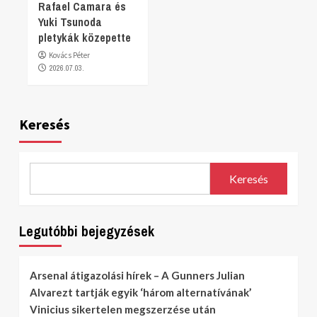
Rafael Camara és
Yuki Tsunoda
pletykák közepette
Kovács Péter
2026.07.03.
Keresés
Keresés
Legutóbbi bejegyzések
Arsenal átigazolási hírek – A Gunners Julian
Alvarezt tartják egyik ‘három alternatívának’
Vinicius sikertelen megszerzése után