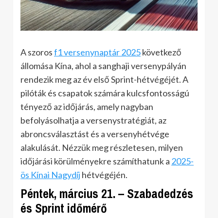
A szoros
f1 versenynaptár 2025
következő
állomása Kína, ahol a sanghaji versenypályán
rendezik meg az év első Sprint-hétvégéjét. A
pilóták és csapatok számára kulcsfontosságú
tényező az időjárás, amely nagyban
befolyásolhatja a versenystratégiát, az
abroncsválasztást és a versenyhétvége
alakulását. Nézzük meg részletesen, milyen
időjárási körülményekre számíthatunk a
2025-
ös Kínai Nagydíj
hétvégéjén.
Péntek, március 21. – Szabadedzés
és Sprint időmérő