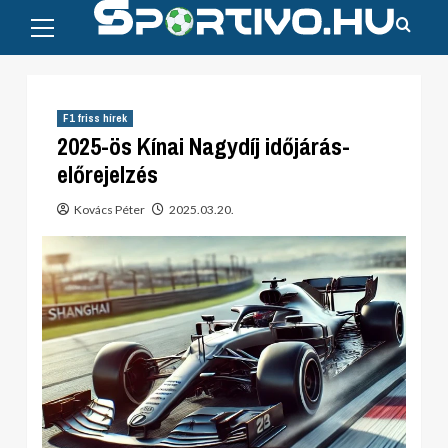
Primary
Skip
Menu
to
content
F1 friss hírek
2025-ös Kínai Nagydíj időjárás-
előrejelzés
Kovács Péter
2025.03.20.