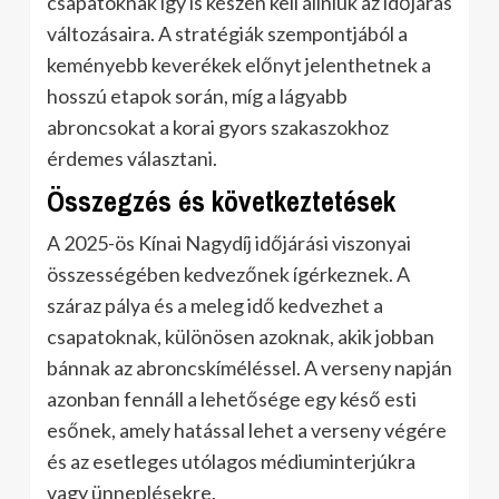
csapatoknak így is készen kell állniuk az időjárás
változásaira. A stratégiák szempontjából a
keményebb keverékek előnyt jelenthetnek a
hosszú etapok során, míg a lágyabb
abroncsokat a korai gyors szakaszokhoz
érdemes választani.
Összegzés és következtetések
A 2025-ös Kínai Nagydíj időjárási viszonyai
összességében kedvezőnek ígérkeznek. A
száraz pálya és a meleg idő kedvezhet a
csapatoknak, különösen azoknak, akik jobban
bánnak az abroncskíméléssel. A verseny napján
azonban fennáll a lehetősége egy késő esti
esőnek, amely hatással lehet a verseny végére
és az esetleges utólagos médiuminterjúkra
vagy ünneplésekre.