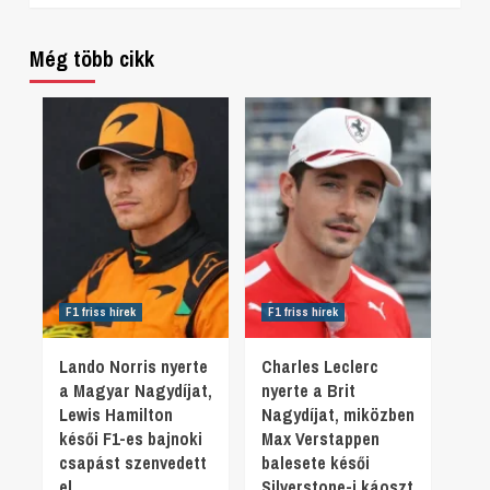
Még több cikk
F1 friss hírek
F1 friss hírek
Lando Norris nyerte
Charles Leclerc
a Magyar Nagydíjat,
nyerte a Brit
Lewis Hamilton
Nagydíjat, miközben
késői F1-es bajnoki
Max Verstappen
csapást szenvedett
balesete késői
el
Silverstone-i káoszt