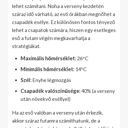
lehet számítani. Noha a verseny kezdetén
száraz idő várható, az esti órákban megnőhet a
csapadék esélye. Ez különösen fontos tényező
lehet a csapatok számára, hiszen egy esetleges
eső a futam végén megkavarhatja a
stratégiákat.
Maximális hőmérséklet:
26°C
Minimális hőmérséklet:
14°C
Szél:
Enyhe légmozgás
Csapadék valószínűsége:
40% (a verseny
után növekvő eséllyel)
Ha az eső valóban a verseny után érkezik,
akkor száraz futamra számíthatunk, de a