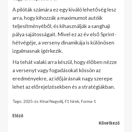
A pilóták számára ez egy kiváló lehetőség lesz
arra, hogy kihozzák a maximumot autóik
teljesítményéből, és kihasználják a sanghaji
pálya sajátosságait. Mivel ez az év első Sprint-
hétvégéje, a verseny dinamikája is különösen
izgalmasnak ígérkezik.
Ha tehát valaki arra készül, hogy élőben nézze
a versenyt vagy fogadásokat kössön az
eredményekre, az időjárásnak nagy szerepe
lehet az előrejelzésekben és a stratégiákban.
Tags:
2025-ös Kínai Nagydíj
,
F1 hírek
,
Forma-1
Continue
Előző
Következő
Reading