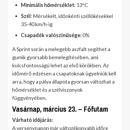
Minimális hőmérséklet:
13°C
Szél:
Mérsékelt, időnkénti széllökésekkel
35-40 km/h-ig
Csapadék valószínűsége:
0%
A Sprint során a melegebb aszfalt segíthet a
gumik gyorsabb bemelegítésében, ami
kulcsfontosságú lehet az első körökben. Az
időmérő edzésen a csapatoknak ügyelniük kell
arra, hogy a pálya állapota gyorsan változhat a
hőmérséklet és a szélviszonyok
függvényében.
Vasárnap, március 23. – Főfutam
Várható időjárás:
A versenynapon már változékonyabb időre