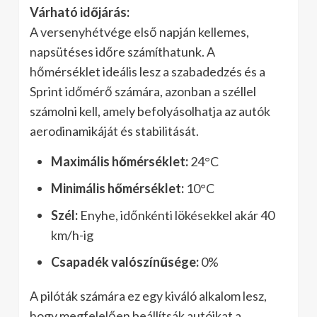
Várható időjárás:
A versenyhétvége első napján kellemes,
napsütéses időre számíthatunk. A
hőmérséklet ideális lesz a szabadedzés és a
Sprint időmérő számára, azonban a széllel
számolni kell, amely befolyásolhatja az autók
aerodinamikáját és stabilitását.
Maximális hőmérséklet:
24°C
Minimális hőmérséklet:
10°C
Szél:
Enyhe, időnkénti lökésekkel akár 40
km/h-ig
Csapadék valószínűsége:
0%
A pilóták számára ez egy kiváló alkalom lesz,
hogy megfelelően beállítsák autóikat a