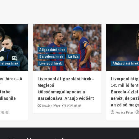
Átigazolási hírek
Barcelona hírek
La liga
helsea hírek
Liverpool hírek
Átigazolási hírek
si hírek – A
Liverpool átigazolási hírek –
Liverpool átig
i
Meglepő
145 millió fon
térbe
kölcsönmegállapodás a
Barcola-üzlet
diashile
Barcelonával Araujo védőért
nehéz, de pozi
a szélső meg
Kovács Péter
2026.08.08.
6.08.08.
Kovács Péter