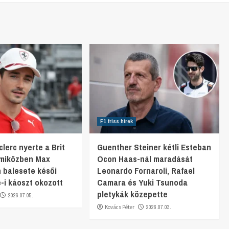
F1 friss hírek
lerc nyerte a Brit
Guenther Steiner kétli Esteban
 miközben Max
Ocon Haas-nál maradását
 balesete késői
Leonardo Fornaroli, Rafael
e-i káoszt okozott
Camara és Yuki Tsunoda
pletykák közepette
2026.07.05.
Kovács Péter
2026.07.03.