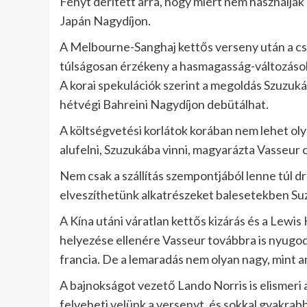
Fényt derített arra, hogy miért nem használják 
Japán Nagydíjon.
A Melbourne-Sanghaj kettős verseny után a csap
túlságosan érzékeny a hasmagasság-változások
A korai spekulációk szerint a megoldás Szuzukár
hétvégi Bahreini Nagydíjon debütálhat.
A költségvetési korlátok korában nem lehet olya
alufelni, Szuzukába vinni, magyarázta Vasseur
Nem csak a szállítás szempontjából lenne túl dr
elveszíthetünk alkatrészeket balesetekben Su
A Kína utáni váratlan kettős kizárás és a Lewis 
helyezése ellenére Vasseur továbbra is nyugo
francia. De a lemaradás nem olyan nagy, mint am
A bajnokságot vezető Lando Norris is elismeri a
felveheti velünk a versenyt, és sokkal gyakrab