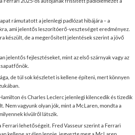
a Ferrari 2025-ös autójának frissített padlólemezét a
at rámutatott a jelenlegi padlózat hibájára – a
ra, ami jelentős leszorítóerő-veszteséget eredményez.
a készült, de a megerősített jelentések szerint a jövő
n jelentős fejlesztéseket, mint az első szárnyak vagy az
 csapatfőnök.
ága, de túl sok készletet is kellene építeni, mert könnyen
zukában.
Hamilton és Charles Leclerc jelenlegi kilencedik és tizedik
dt. Nem vagyunk olyan jók, mint a McLaren, mondta a
ilyennek kívülről látszik.
 Ferrari lehetőségeit. Fred Vasseur szerint a Ferrari
ban kellene az élen lennie, jegyezte meg a McLaren