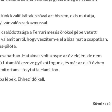
nk kvalifikáltak, szóval azt hiszem, ez is mutatja,
yilvánvaló szarkazmussal.
i csalódottsága a Ferrari mesés örökségébe vetett
 valamit arról, hogy veszítem-e el a bizalmat a csapatban,
s-pilóta.
csapatban. Hatalmas volt a hype az év elején, de nem
ső futamtól kezdve győzni fogunk, és már az első évben
mítottam – folytatta Hamilton.
a lépek. Ehhez idő kell.
Következő