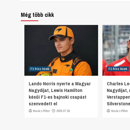
Reading
Még több cikk
F1 friss hírek
F1 friss hírek
Lando Norris nyerte a Magyar
Charles Lec
Nagydíjat, Lewis Hamilton
Nagydíjat,
késői F1-es bajnoki csapást
Verstappen
szenvedett el
Silverston
Kovács Péter
2026.07.26.
Kovács Péter