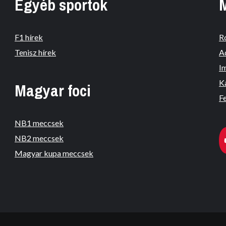
Egyéb sportok
F1 hírek
R
Tenisz hírek
A
I
K
Magyar foci
Fe
NB1 meccsek
NB2 meccsek
Magyar kupa meccsek