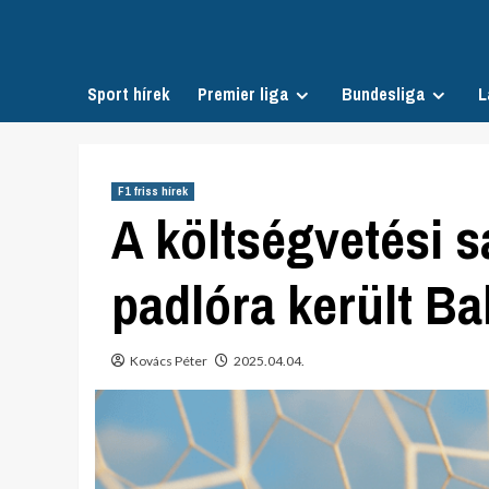
Skip
to
content
Sport hírek
Premier liga
Bundesliga
L
F1 friss hírek
A költségvetési s
padlóra került B
Kovács Péter
2025.04.04.