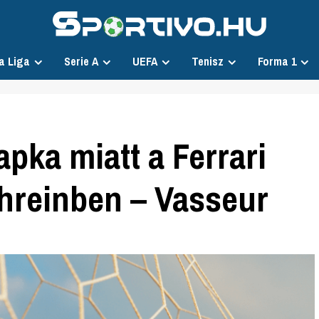
a Liga
Serie A
UEFA
Tenisz
Forma 1
apka miatt a Ferrari
ahreinben – Vasseur