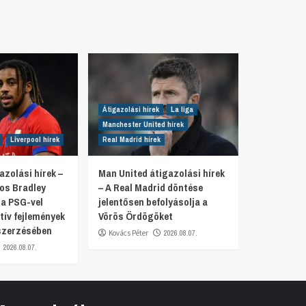
Átigazolási hírek
La liga
Manchester United hírek
Liverpool hírek
Real Madrid hírek
azolási hírek –
Man United átigazolási hírek
tos Bradley
– A Real Madrid döntése
 a PSG-vel
jelentősen befolyásolja a
tív fejlemények
Vörös Ördögöket
szerzésében
Kovács Péter
2026.08.07.
2026.08.07.