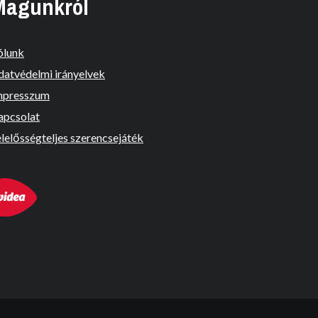
Magunkról
ólunk
datvédelmi irányelvek
mpresszum
apcsolat
lelősségteljes szerencsejáték