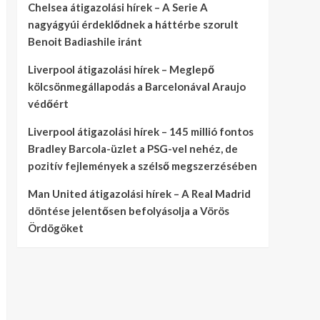
Chelsea átigazolási hírek – A Serie A
nagyágyúi érdeklődnek a háttérbe szorult
Benoit Badiashile iránt
Liverpool átigazolási hírek – Meglepő
kölcsönmegállapodás a Barcelonával Araujo
védőért
Liverpool átigazolási hírek – 145 millió fontos
Bradley Barcola-üzlet a PSG-vel nehéz, de
pozitív fejlemények a szélső megszerzésében
Man United átigazolási hírek – A Real Madrid
döntése jelentősen befolyásolja a Vörös
Ördögöket