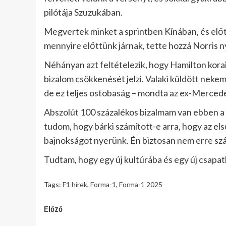
pilótája Szuzukában.
Megvertek minket a sprintben Kínában, és előttü
mennyire előttünk járnak, tette hozzá Norris n
Néhányan azt feltételezik, hogy Hamilton kora
bizalom csökkenését jelzi. Valaki küldött nekem
de ez teljes ostobaság – mondta az ex-Mercede
Abszolút 100 százalékos bizalmam van ebben a 
tudom, hogy bárki számított-e arra, hogy az el
bajnokságot nyerünk. Én biztosan nem erre szá
Tudtam, hogy egy új kultúrába és egy új csapatb
Tags:
F1 hírek
,
Forma-1
,
Forma-1 2025
Continue
Előző