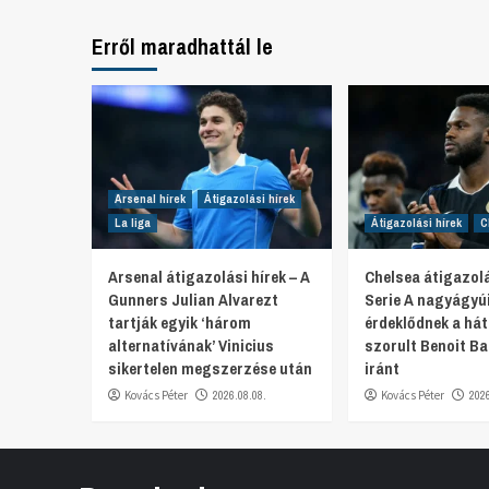
Erről maradhattál le
Arsenal hírek
Átigazolási hírek
La liga
Átigazolási hírek
C
Arsenal átigazolási hírek – A
Chelsea átigazolá
Gunners Julian Alvarezt
Serie A nagyágyú
tartják egyik ‘három
érdeklődnek a hát
alternatívának’ Vinicius
szorult Benoit Ba
sikertelen megszerzése után
iránt
Kovács Péter
2026.08.08.
Kovács Péter
202