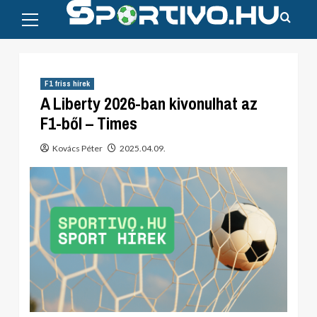
Primary
Skip
Menu
to
content
F1 friss hírek
A Liberty 2026-ban kivonulhat az
F1-ből – Times
Kovács Péter
2025.04.09.