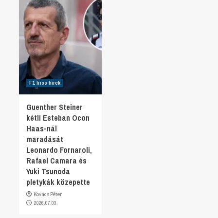
F1 friss hírek
Guenther Steiner
kétli Esteban Ocon
Haas-nál
maradását
Leonardo Fornaroli,
Rafael Camara és
Yuki Tsunoda
pletykák közepette
Kovács Péter
2026.07.03.