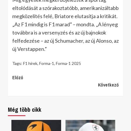
eltolódását a szórakoztatóbb, amerikanizáltabb
megközelítés felé, Briatore elutasítja a kritikát.
„Az F1 mindig is F1 marad” – mondta. „A lényeg
továbbra is a versenyzés és az új bajnokok
felfedezése – az új Schumacher, az új Alonso, az
új Verstappen.”
Tags:
F1 hírek
,
Forma-1
,
Forma-1 2025
Continue
Előző
Következő
Reading
Még több cikk