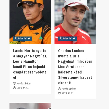
F1 friss hírek
F1 friss hírek
Lando Norris nyerte
Charles Leclerc
a Magyar Nagydíjat,
nyerte a Brit
Lewis Hamilton
Nagydíjat, miközben
késői F1-es bajnoki
Max Verstappen
csapást szenvedett
balesete késői
el
Silverstone-i káoszt
okozott
Kovács Péter
2026.07.26.
Kovács Péter
2026.07.05.