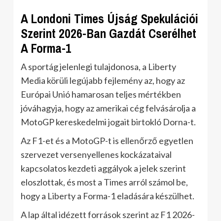
A Londoni Times Újság Spekulációi
Szerint 2026-Ban Gazdát Cserélhet
A Forma-1
A sportág jelenlegi tulajdonosa, a Liberty
Media körüli legújabb fejlemény az, hogy az
Európai Unió hamarosan teljes mértékben
jóváhagyja, hogy az amerikai cég felvásárolja a
MotoGP kereskedelmi jogait birtokló Dorna-t.
Az F1-et és a MotoGP-t is ellenőrző egyetlen
szervezet versenyellenes kockázataival
kapcsolatos kezdeti aggályok a jelek szerint
eloszlottak, és most a Times arról számol be,
hogy a Liberty a Forma-1 eladására készülhet.
A lap által idézett források szerint az F1 2026-