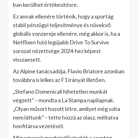
ban kerülhet értékesítésre.
Ez annak ellenére történik, hogy a sportág
stabil pénzügyi teljesítménye és növekvő
globális vonzereje ellenére, még akkor is, ha a
Netflixen futó legújabb Drive To Survive
sorozat nézettsége 2024-hez képest
visszaesett.
Az Alpine tanácsadója, Flavio Briatore azonban
továbbra is lelkes az F1 irányát illetően.
„Stefano Domenicali hihetetlen munkát
végzett” – mondta a La Stampa napilapnak.
„Olyan műsort hozott létre, amilyet még soha
nem láttunk” – tette hozzá az olasz, méltatva
honfitársa vezetését.
Míg egyesek megkérdőjelezték a sportág