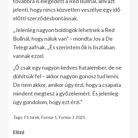
továbbra is elégedett a Red Bullnál, ami azt
jelenti, hogy nincs közvetlen veszélye egy idő
előtti szerződésbontásnak.
„Jelenleg nagyon boldogok lehetnek a Red
Bullnál, hogy náluk van” – mondta Jos a De
Telegraafnak. „És szerintem ők is tisztában
vannak ezzel.
„Ő csak egy nagyon kedves fiatalember, de ne
dühítsük fel – akkor nagyon gonosz tud lenni.
De nem akkor, amikor úgy érzi, hogy a csapata
mindent megtesz a győzelemért. És jelenleg
úgy gondolom, hogy ezt érzi.”
Tags:
F1 hírek
,
Forma-1
,
Forma-1 2025
Continue
Előző