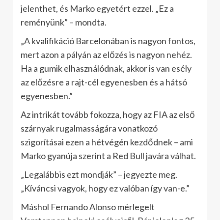
jelenthet, és Marko egyetért ezzel. „Ez a
reményünk” – mondta.
„A kvalifikáció Barcelonában is nagyon fontos,
mert azon a pályán az előzés is nagyon nehéz.
Ha a gumik elhasználódnak, akkor is van esély
az előzésre a rajt-cél egyenesben és a hátsó
egyenesben.”
Az intrikát tovább fokozza, hogy az FIA az első
szárnyak rugalmasságára vonatkozó
szigorításai ezen a hétvégén kezdődnek – ami
Marko gyanúja szerint a Red Bull javára válhat.
„Legalábbis ezt mondják” – jegyezte meg.
„Kíváncsi vagyok, hogy ez valóban így van-e.”
Máshol Fernando Alonso mérlegelt