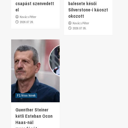
csapást szenvedett
balesete késői
el
Silverstone-i káoszt
okozott
Kovács Péter
2026.07.26.
Kovács Péter
2026.07.05.
F1 friss hírek
Guenther Steiner
kétli Esteban Ocon
Haas-nál