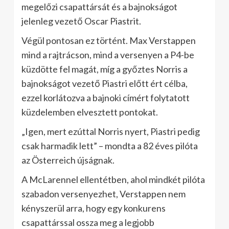
megelőzi csapattársát és a bajnokságot
jelenleg vezető Oscar Piastrit.
Végül pontosan ez történt. Max Verstappen
mind a rajtrácson, mind a versenyen a P4-be
küzdötte fel magát, míg a győztes Norris a
bajnokságot vezető Piastri előtt ért célba,
ezzel korlátozva a bajnoki címért folytatott
küzdelemben elvesztett pontokat.
„Igen, mert ezúttal Norris nyert, Piastri pedig
csak harmadik lett” – mondta a 82 éves pilóta
az Österreich újságnak.
A McLarennel ellentétben, ahol mindkét pilóta
szabadon versenyezhet, Verstappen nem
kényszerül arra, hogy egy konkurens
csapattárssal ossza meg a legjobb