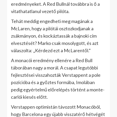
eredményeket. A Red Bullnál továbbra is ő a
vitathatatlanul vezető pilóta.
Tehát meddig engedheti meg magának a
McLaren, hogy a pilótái osztozkodjanak a
zsákmányon, és kockáztassák a bajnoki cím
elvesztését? Marko csak mosolygott, és azt
válaszolta: „Kérdezd ezt a McLarentől.”
A monacói eredmény ellenére a Red Bull
táborában nagy a morál. A csapat legutóbbi
fejlesztései visszahozták Verstappent a pole
pozícióba és a győztes formába, Imolában
pedig egyértelmű előrelépés történt a monte-
carlói kiesés előtt.
Verstappen optimistán távozott Monacóból,
hogy Barcelona egy újabb visszatérő hétvégét