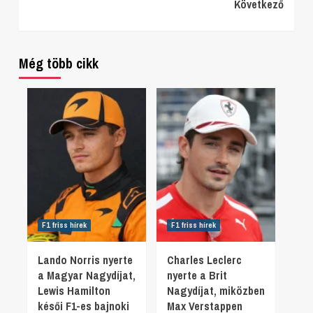
Következő
Reading
Még több cikk
F1 friss hírek
F1 friss hírek
Lando Norris nyerte
Charles Leclerc
a Magyar Nagydíjat,
nyerte a Brit
Lewis Hamilton
Nagydíjat, miközben
késői F1-es bajnoki
Max Verstappen