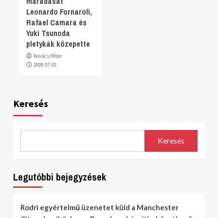
maradását
Leonardo Fornaroli,
Rafael Camara és
Yuki Tsunoda
pletykák közepette
Kovács Péter
2026.07.03.
Keresés
Keresés
Legutóbbi bejegyzések
Rodri egyértelmű üzenetet küld a Manchester