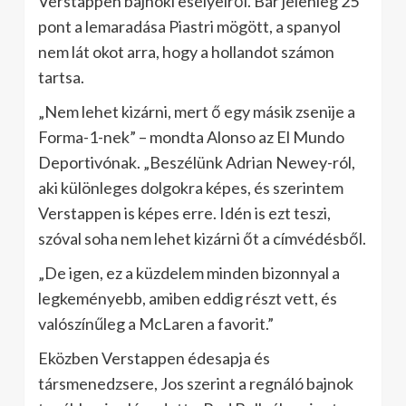
Verstappen bajnoki esélyeiről. Bár jelenleg 25
pont a lemaradása Piastri mögött, a spanyol
nem lát okot arra, hogy a hollandot számon
tartsa.
„Nem lehet kizárni, mert ő egy másik zsenije a
Forma-1-nek” – mondta Alonso az El Mundo
Deportivónak. „Beszélünk Adrian Newey-ról,
aki különleges dolgokra képes, és szerintem
Verstappen is képes erre. Idén is ezt teszi,
szóval soha nem lehet kizárni őt a címvédésből.
„De igen, ez a küzdelem minden bizonnyal a
legkeményebb, amiben eddig részt vett, és
valószínűleg a McLaren a favorit.”
Eközben Verstappen édesapja és
társmenedzsere, Jos szerint a regnáló bajnok