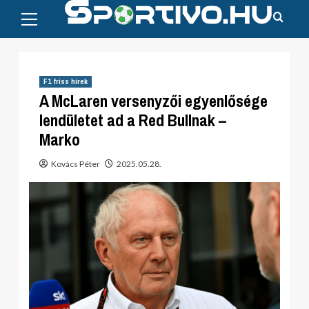
Primary
Skip
Menu
to
content
F1 friss hírek
A McLaren versenyzői egyenlősége
lendületet ad a Red Bullnak –
Marko
Kovács Péter
2025.05.28.