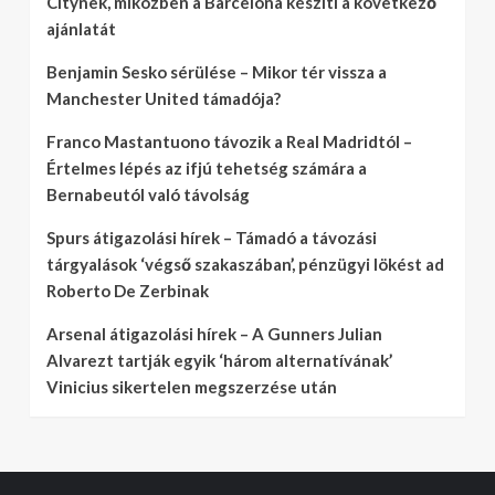
Citynek, miközben a Barcelona készíti a következő
ajánlatát
Benjamin Sesko sérülése – Mikor tér vissza a
Manchester United támadója?
Franco Mastantuono távozik a Real Madridtól –
Értelmes lépés az ifjú tehetség számára a
Bernabeutól való távolság
Spurs átigazolási hírek – Támadó a távozási
tárgyalások ‘végső szakaszában’, pénzügyi lökést ad
Roberto De Zerbinak
Arsenal átigazolási hírek – A Gunners Julian
Alvarezt tartják egyik ‘három alternatívának’
Vinicius sikertelen megszerzése után