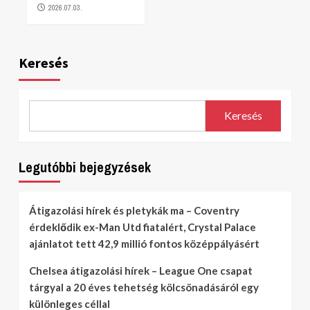
2026.07.03.
Keresés
Keresés
Legutóbbi bejegyzések
Átigazolási hírek és pletykák ma – Coventry
érdeklődik ex-Man Utd fiatalért, Crystal Palace
ajánlatot tett 42,9 millió fontos középpályásért
Chelsea átigazolási hírek – League One csapat
tárgyal a 20 éves tehetség kölcsönadásáról egy
különleges céllal