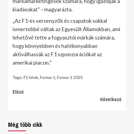
márkamarketingesek számára, hogy igazolják a
kiadásokat” – magyarázta.
„Az F1-es versenyzők és csapatok sokkal
ismertebbé váltak az Egyesült Államokban, ami
lehetővé tette a fogyasztói márkák számára,
hogy könnyebben és hatékonyabban
aktiválhassák az F1 szponzorációkat az
amerikai piacon.”
Tags:
F1 hírek
,
Forma-1
,
Forma-1 2025
Continue
Előző
Következő
Reading
Még több cikk