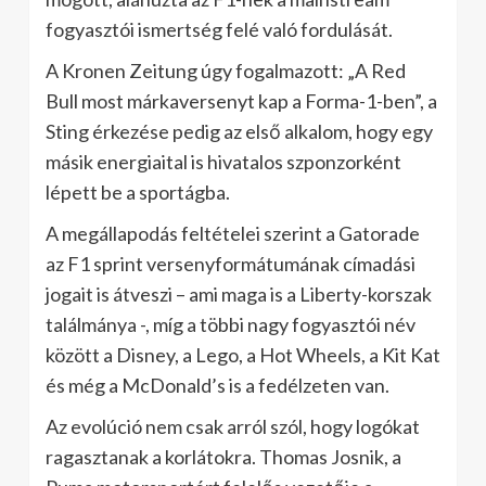
fogyasztói ismertség felé való fordulását.
A Kronen Zeitung úgy fogalmazott: „A Red
Bull most márkaversenyt kap a Forma-1-ben”, a
Sting érkezése pedig az első alkalom, hogy egy
másik energiaital is hivatalos szponzorként
lépett be a sportágba.
A megállapodás feltételei szerint a Gatorade
az F1 sprint versenyformátumának címadási
jogait is átveszi – ami maga is a Liberty-korszak
találmánya -, míg a többi nagy fogyasztói név
között a Disney, a Lego, a Hot Wheels, a Kit Kat
és még a McDonald’s is a fedélzeten van.
Az evolúció nem csak arról szól, hogy logókat
ragasztanak a korlátokra. Thomas Josnik, a