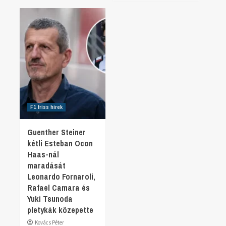
F1 friss hírek
Guenther Steiner
kétli Esteban Ocon
Haas-nál
maradását
Leonardo Fornaroli,
Rafael Camara és
Yuki Tsunoda
pletykák közepette
Kovács Péter