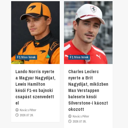
F1 friss hírek
F1 friss hírek
Lando Norris nyerte
Charles Leclerc
a Magyar Nagydíjat,
nyerte a Brit
Lewis Hamilton
Nagydíjat, miközben
késői F1-es bajnoki
Max Verstappen
csapást szenvedett
balesete késői
el
Silverstone-i káoszt
okozott
Kovács Péter
2026.07.26.
Kovács Péter
2026.07.05.