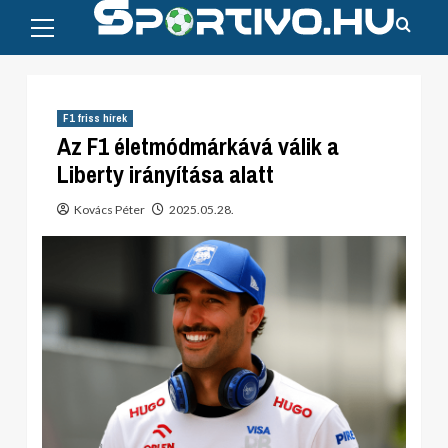
Primary
Skip
Menu
to
content
F1 friss hírek
Az F1 életmódmárkává válik a
Liberty irányítása alatt
Kovács Péter
2025.05.28.