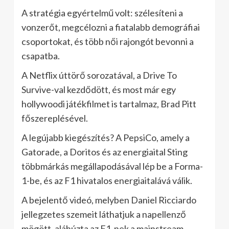
A stratégia egyértelmű volt: szélesíteni a
vonzerőt, megcélozni a fiatalabb demográfiai
csoportokat, és több női rajongót bevonni a
csapatba.
A Netflix úttörő sorozatával, a Drive To
Survive-val kezdődött, és most már egy
hollywoodi játékfilmet is tartalmaz, Brad Pitt
főszereplésével.
A legújabb kiegészítés? A PepsiCo, amely a
Gatorade, a Doritos és az energiaital Sting
többmárkás megállapodásával lép be a Forma-
1-be, és az F1 hivatalos energiaitalává válik.
A bejelentő videó, melyben Daniel Ricciardo
jellegzetes szemeit láthatjuk a napellenző
mögött, aláhúzta az F1-nek a mainstream