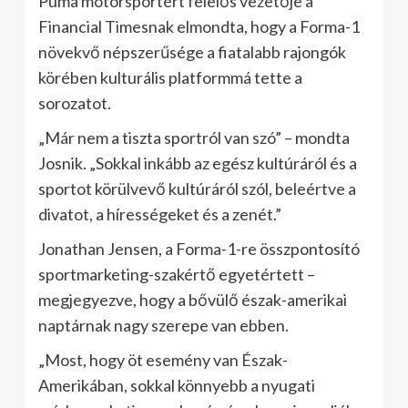
Puma motorsportért felelős vezetője a
Financial Timesnak elmondta, hogy a Forma-1
növekvő népszerűsége a fiatalabb rajongók
körében kulturális platformmá tette a
sorozatot.
„Már nem a tiszta sportról van szó” – mondta
Josnik. „Sokkal inkább az egész kultúráról és a
sportot körülvevő kultúráról szól, beleértve a
divatot, a hírességeket és a zenét.”
Jonathan Jensen, a Forma-1-re összpontosító
sportmarketing-szakértő egyetértett –
megjegyezve, hogy a bővülő észak-amerikai
naptárnak nagy szerepe van ebben.
„Most, hogy öt esemény van Észak-
Amerikában, sokkal könnyebb a nyugati