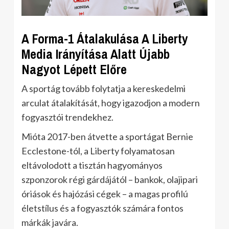
A Forma-1 Átalakulása A Liberty
Media Irányítása Alatt Újabb
Nagyot Lépett Előre
A sportág tovább folytatja a kereskedelmi
arculat átalakítását, hogy igazodjon a modern
fogyasztói trendekhez.
Mióta 2017-ben átvette a sportágat Bernie
Ecclestone-tól, a Liberty folyamatosan
eltávolodott a tisztán hagyományos
szponzorok régi gárdájától – bankok, olajipari
óriások és hajózási cégek – a magas profilú
életstílus és a fogyasztók számára fontos
márkák javára.