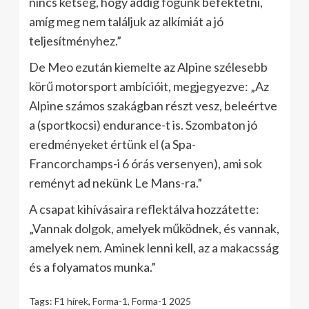
nincs kétség, hogy addig fogunk befektetni,
amíg meg nem találjuk az alkímiát a jó
teljesítményhez.”
De Meo ezután kiemelte az Alpine szélesebb
körű motorsport ambícióit, megjegyezve: „Az
Alpine számos szakágban részt vesz, beleértve
a (sportkocsi) endurance-t is. Szombaton jó
eredményeket értünk el (a Spa-
Francorchamps-i 6 órás versenyen), ami sok
reményt ad nekünk Le Mans-ra.”
A csapat kihívásaira reflektálva hozzátette:
„Vannak dolgok, amelyek működnek, és vannak,
amelyek nem. Aminek lenni kell, az a makacsság
és a folyamatos munka.”
Tags:
F1 hírek
,
Forma-1
,
Forma-1 2025