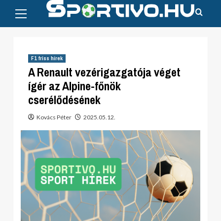
Primary
Skip
Menu
to
content
F1 friss hírek
A Renault vezérigazgatója véget
ígér az Alpine-főnök
cserélődésének
Kovács Péter
2025.05.12.