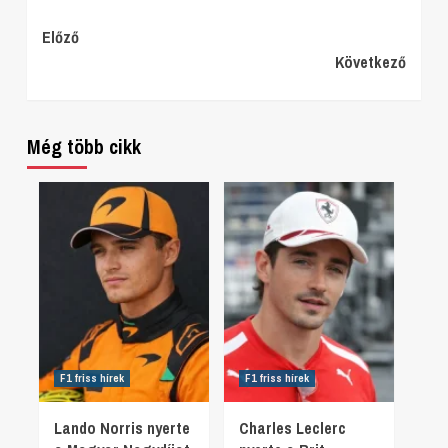
Continue
Előző
Következő
Reading
Még több cikk
F1 friss hírek
F1 friss hírek
Lando Norris nyerte
Charles Leclerc