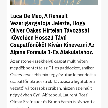
Luca De Meo, A Renault
Vezérigazgatója Jelezte, Hogy
Oliver Oakes Hirtelen Távozását
Követően Hosszú Távú
Csapatfőnököt Kíván Kinevezni Az
Alpine Formula 1-Es Alakulatához.
Az enstone-i székhelyű csapat múlt héten
megdöbbentette az F1-es paddockot, amikor
Oakes kevesebb mint egy év után lemondott a
csapatfőnöki posztról. Távozása a legutóbbi a
vezetői változások sorában, hiszen az elmúlt
négy évben Cyril Abiteboul, Laurent Rossi,
Otmar Szafnauer és Bruno Famin is távozott a