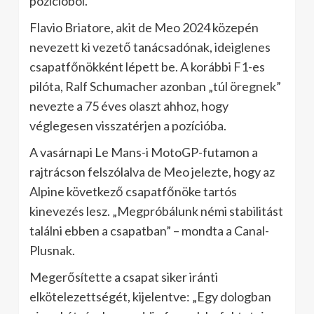
pozícióból.
Flavio Briatore, akit de Meo 2024 közepén
nevezett ki vezető tanácsadónak, ideiglenes
csapatfőnökként lépett be. A korábbi F1-es
pilóta, Ralf Schumacher azonban „túl öregnek”
nevezte a 75 éves olaszt ahhoz, hogy
véglegesen visszatérjen a pozícióba.
A vasárnapi Le Mans-i MotoGP-futamon a
rajtrácson felszólalva de Meo jelezte, hogy az
Alpine következő csapatfőnöke tartós
kinevezés lesz. „Megpróbálunk némi stabilitást
találni ebben a csapatban” – mondta a Canal-
Plusnak.
Megerősítette a csapat siker iránti
elkötelezettségét, kijelentve: „Egy dologban