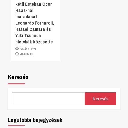
kétli Esteban Ocon
Haas-nál
maradását
Leonardo Fornaroli,
Rafael Camara és
Yuki Tsunoda
pletykák közepette
Kovács Péter
2026.07.03.
Keresés
Keresés
Legutóbbi bejegyzések