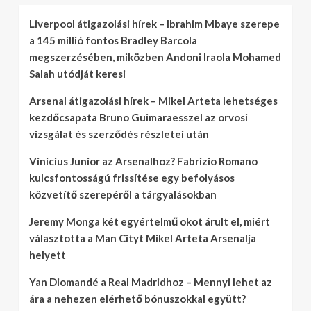
Liverpool átigazolási hírek – Ibrahim Mbaye szerepe
a 145 millió fontos Bradley Barcola
megszerzésében, miközben Andoni Iraola Mohamed
Salah utódját keresi
Arsenal átigazolási hírek – Mikel Arteta lehetséges
kezdőcsapata Bruno Guimaraesszel az orvosi
vizsgálat és szerződés részletei után
Vinicius Junior az Arsenalhoz? Fabrizio Romano
kulcsfontosságú frissítése egy befolyásos
közvetítő szerepéről a tárgyalásokban
Jeremy Monga két egyértelmű okot árult el, miért
választotta a Man Cityt Mikel Arteta Arsenalja
helyett
Yan Diomandé a Real Madridhoz – Mennyi lehet az
ára a nehezen elérhető bónuszokkal együtt?