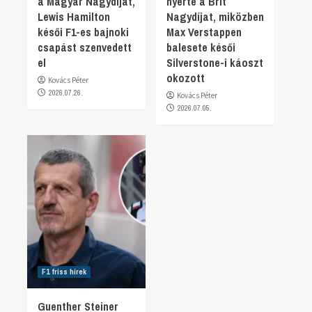
a Magyar Nagydíjat,
nyerte a Brit
Lewis Hamilton
Nagydíjat, miközben
késői F1-es bajnoki
Max Verstappen
csapást szenvedett
balesete késői
el
Silverstone-i káoszt
okozott
Kovács Péter
2026.07.26.
Kovács Péter
2026.07.05.
F1 friss hírek
Guenther Steiner