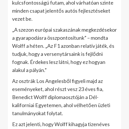
kulcsfontosságú futam, ahol várhatóan szinte
minden csapat jelentős autós fejlesztéseket
vezet be.
„A szezon európai szakaszának megkezdésekor
a gyarapodásra összpontosítunk” – mondta
Wolff a héten. „Az F1 azonban relatív játék, és
tudjuk, hogy a versenytársaink is fejlődni
fognak. Érdekes lesz látni, hogy ez hogyan
alakul a pályán.”
Az osztrák Los Angelesből figyeli majd az
eseményeket, ahol részt vesz 23 éves fia,
Benedict Wolff diplomaosztóján a Dél-
kaliforniai Egyetemen, ahol vélhetően üzleti
tanulmányokat folytat.
Ez azt jelenti, hogy Wolff kihagyja tizenéves