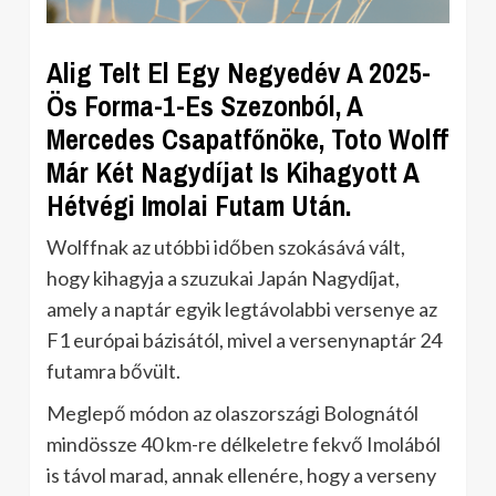
Alig Telt El Egy Negyedév A 2025-
Ös Forma-1-Es Szezonból, A
Mercedes Csapatfőnöke, Toto Wolff
Már Két Nagydíjat Is Kihagyott A
Hétvégi Imolai Futam Után.
Wolffnak az utóbbi időben szokásává vált,
hogy kihagyja a szuzukai Japán Nagydíjat,
amely a naptár egyik legtávolabbi versenye az
F1 európai bázisától, mivel a versenynaptár 24
futamra bővült.
Meglepő módon az olaszországi Bolognától
mindössze 40 km-re délkeletre fekvő Imolából
is távol marad, annak ellenére, hogy a verseny