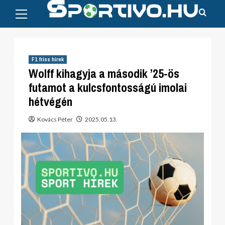
Primary
Skip
Menu
to
content
F1 friss hírek
Wolff kihagyja a második ’25-ös
futamot a kulcsfontosságú imolai
hétvégén
Kovács Péter
2025.05.13.