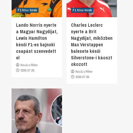
F1 friss hírek
F1 friss hírek
Lando Norris nyerte
Charles Leclerc
a Magyar Nagydíjat,
nyerte a Brit
Lewis Hamilton
Nagydíjat, miközben
késői F1-es bajnoki
Max Verstappen
csapást szenvedett
balesete késői
el
Silverstone-i káoszt
okozott
Kovács Péter
2026.07.26.
Kovács Péter
2026.07.05.