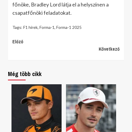
főnöke, Bradley Lord látja el a helyszínen a
csapatfőnöki feladatokat.
Tags:
F1 hírek
,
Forma-1
,
Forma-1 2025
Continue
Előző
Következő
Reading
Még több cikk