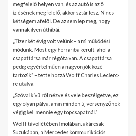
megfelelő helyen van, és az autó is az ő
ízlésének megfelelő, akkor sztár lesz. Nincs
kétségem afelől. De az sem lep meg, hogy
vannak ilyen úthibái.
„Tizenkét évig volt velünk – a mi működési
módunk. Most egy Ferrariba került, ahol a
csapattársa már régóta van. A csapattársa
pedig egyértelműen a nagyon jók közé
tartozik” – tette hozzá Wolff Charles Leclerc-
re utalva.
„Szóval kívülről nézve és vele beszélgetve, ez
egy olyan pálya, amin minden új versenyzőnek
végig kell mennie egy topcsapatnál.”
Wolff távollétében Imolában, akárcsak
Suzukában, a Mercedes kommunikációs