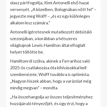
olasz pártfogoltja, Kimi Antonelli első hazai
versenyét. „A közelben, Bolognában nőtt fel” –
jegyezte meg Wolff – „és ez egy különleges
alkalom lesz számára.”
Antonelli ígéretesnek mutatkozott debütáló
szezonjában, a korábban a hétszeres
világbajnok Lewis Hamilton által elfoglalt
helyet töltötte be.
Hamiltonról szólva, akinek a Ferrarihoz való
2025-ös csatlakozása óta kihívásokkal kell
szembenéznie, Wolff továbbra is optimista.
„Nagyon hiszek abban, hogy a varázslat még
mindig megvan” – mondta.
„Ha összehangolja az összes teljesítményhez
hozzájáruló tényezőjét, és úgy érzi, hogy a