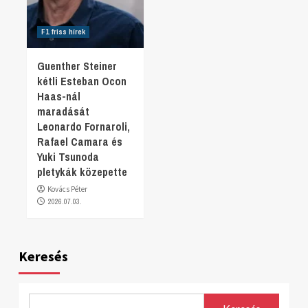
F1 friss hírek
Guenther Steiner
kétli Esteban Ocon
Haas-nál
maradását
Leonardo Fornaroli,
Rafael Camara és
Yuki Tsunoda
pletykák közepette
Kovács Péter
2026.07.03.
Keresés