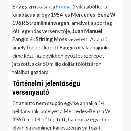
Egy igazi ritkaság a
Forma-1
világából kerül
kalapács alá: egy
1954-es Mercedes-Benz W
196 R Stromlinienwagen
, amelyet a sportág
két legendás versenyzője,
Juan Manuel
Fangio
és
Stirling Moss
vezetett. Az autó,
amely többek között Fangio öt világbajnoki
címe közül az egyikben győztes szerepet
játszott, akár 50 millió dollár fölötti áron
találhat gazdára.
Történelmi jelentőségű
versenyautó
Ez az autó nem csupán egyike annak a 14
példánynak, amelyet a Mercedes-Benz a W
196 R modellből épített, hanem az egyetlen
olyan Streamliner karosszériás változat,