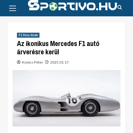
Primary
Skip
Menu
to
content
F1 friss hírek
Az ikonikus Mercedes F1 autó
árverésre kerül
Kovács Péter
2025.01.17.