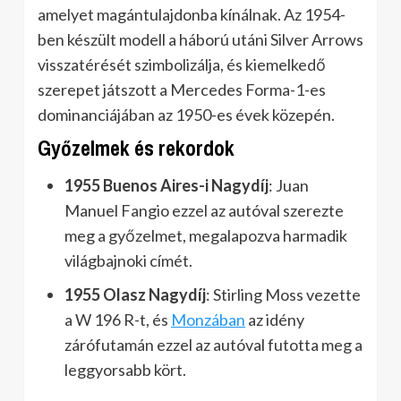
amelyet magántulajdonba kínálnak. Az 1954-
ben készült modell a háború utáni Silver Arrows
visszatérését szimbolizálja, és kiemelkedő
szerepet játszott a Mercedes Forma-1-es
dominanciájában az 1950-es évek közepén.
Győzelmek és rekordok
1955 Buenos Aires-i Nagydíj
: Juan
Manuel Fangio ezzel az autóval szerezte
meg a győzelmet, megalapozva harmadik
világbajnoki címét.
1955 Olasz Nagydíj
: Stirling Moss vezette
a W 196 R-t, és
Monzában
az idény
zárófutamán ezzel az autóval futotta meg a
leggyorsabb kört.