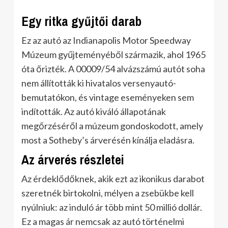
Egy ritka gyűjtői darab
Ez az autó az Indianapolis Motor Speedway
Múzeum gyűjteményéből származik, ahol 1965
óta őrizték. A 00009/54 alvázszámú autót soha
nem állították ki hivatalos versenyautó-
bemutatókon, és vintage eseményeken sem
indították. Az autó kiváló állapotának
megőrzéséről a múzeum gondoskodott, amely
most a Sotheby’s árverésén kínálja eladásra.
Az árverés részletei
Az érdeklődőknek, akik ezt az ikonikus darabot
szeretnék birtokolni, mélyen a zsebükbe kell
nyúlniuk: az induló ár több mint 50 millió dollár.
Ez a magas ár nemcsak az autó történelmi