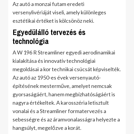
Az autó a monzai futam eredeti
versenylivériáját viseli, amely különleges
esztétikai értéket is kölcsönöz neki.
Egyedülálló tervezés és
technológia
A W 196 R Streamliner egyedi aerodinamikai
kialakítása és innovatív technológiai
megoldásai a kor technikai csúcsát képviselték.
Az autó az 1950-es évek versenyautó-
építésének mesterműve, amelyet nemcsak
gyorsaságáért, hanem megbízhatóságáért is
nagyra értékeltek. A karosszéria letisztult
vonalai és a Streamliner formatervezés a
sebességre és az áramvonalasságra helyezte a
hangsúlyt, megelőzve a korát.