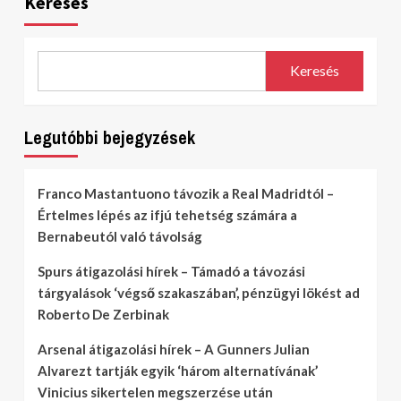
Keresés
Keresés
Legutóbbi bejegyzések
Franco Mastantuono távozik a Real Madridtól –
Értelmes lépés az ifjú tehetség számára a
Bernabeutól való távolság
Spurs átigazolási hírek – Támadó a távozási
tárgyalások ‘végső szakaszában’, pénzügyi lökést ad
Roberto De Zerbinak
Arsenal átigazolási hírek – A Gunners Julian
Alvarezt tartják egyik ‘három alternatívának’
Vinicius sikertelen megszerzése után