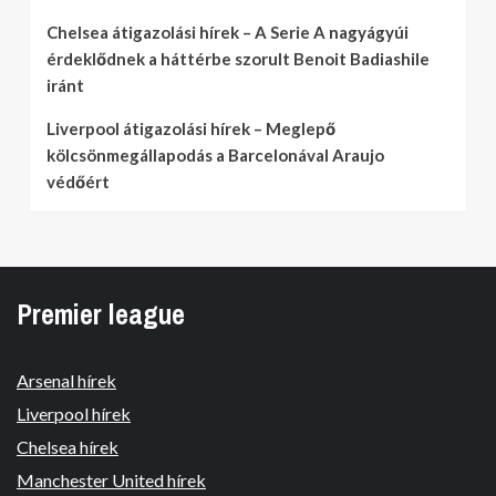
Chelsea átigazolási hírek – A Serie A nagyágyúi
érdeklődnek a háttérbe szorult Benoit Badiashile
iránt
Liverpool átigazolási hírek – Meglepő
kölcsönmegállapodás a Barcelonával Araujo
védőért
Premier league
Arsenal hírek
Liverpool hírek
Chelsea hírek
Manchester United hírek