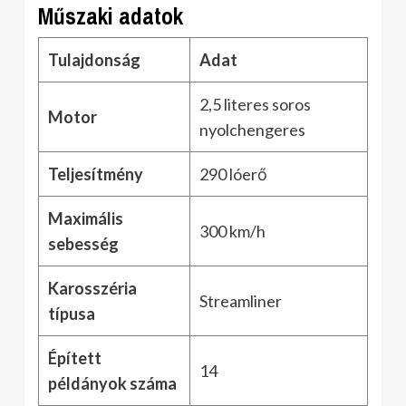
Műszaki adatok
Tulajdonság
Adat
2,5 literes soros
Motor
nyolchengeres
Teljesítmény
290 lóerő
Maximális
300 km/h
sebesség
Karosszéria
Streamliner
típusa
Épített
14
példányok száma