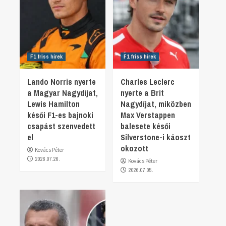
F1 friss hírek
F1 friss hírek
Lando Norris nyerte
Charles Leclerc
a Magyar Nagydíjat,
nyerte a Brit
Lewis Hamilton
Nagydíjat, miközben
késői F1-es bajnoki
Max Verstappen
csapást szenvedett
balesete késői
el
Silverstone-i káoszt
okozott
Kovács Péter
2026.07.26.
Kovács Péter
2026.07.05.