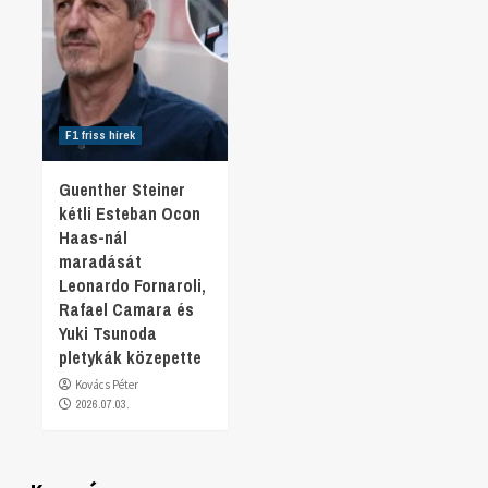
F1 friss hírek
Guenther Steiner
kétli Esteban Ocon
Haas-nál
maradását
Leonardo Fornaroli,
Rafael Camara és
Yuki Tsunoda
pletykák közepette
Kovács Péter
2026.07.03.