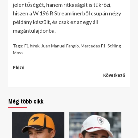
jelentőségét, hanem ritkaságát is tükrözi,
hiszen a W 196 R Streamlinerből csupán négy
példány készült, és csak ez az egy áll
magántulajdonba.
Tags:
F1 hírek
,
Juan Manuel Fangio
,
Mercedes F1
,
Stirling
Moss
Continue
Előző
Következő
Reading
Még több cikk