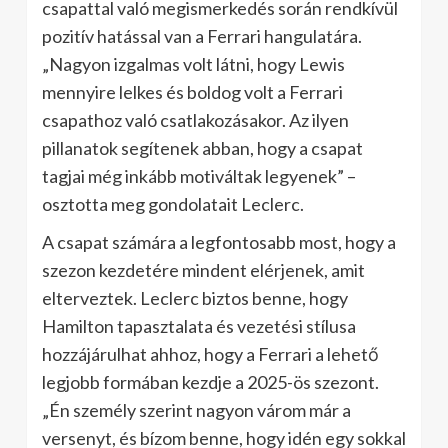
csapattal való megismerkedés során rendkívül
pozitív hatással van a Ferrari hangulatára.
„Nagyon izgalmas volt látni, hogy Lewis
mennyire lelkes és boldog volt a Ferrari
csapathoz való csatlakozásakor. Az ilyen
pillanatok segítenek abban, hogy a csapat
tagjai még inkább motiváltak legyenek” –
osztotta meg gondolatait Leclerc.
A csapat számára a legfontosabb most, hogy a
szezon kezdetére mindent elérjenek, amit
elterveztek. Leclerc biztos benne, hogy
Hamilton tapasztalata és vezetési stílusa
hozzájárulhat ahhoz, hogy a Ferrari a lehető
legjobb formában kezdje a 2025-ös szezont.
„Én személy szerint nagyon várom már a
versenyt, és bízom benne, hogy idén egy sokkal