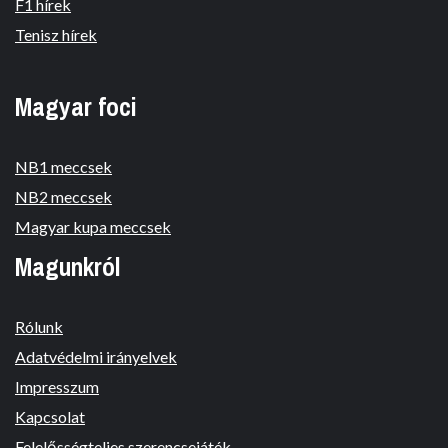
F1 hírek
Tenisz hírek
Magyar foci
NB1 meccsek
NB2 meccsek
Magyar kupa meccsek
Magunkról
Rólunk
Adatvédelmi irányelvek
Impresszum
Kapcsolat
Felelősségteljes szerencsejáték