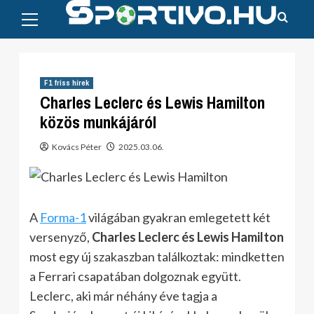
Primary
Skip
Menu
to
content
F1 friss hírek
Charles Leclerc és Lewis Hamilton
közös munkájáról
Kovács Péter
2025.03.06.
A
Forma-1
világában gyakran emlegetett két
versenyző,
Charles Leclerc és Lewis Hamilton
most egy új szakaszban találkoztak: mindketten
a Ferrari csapatában dolgoznak együtt.
Leclerc, aki már néhány éve tagja a