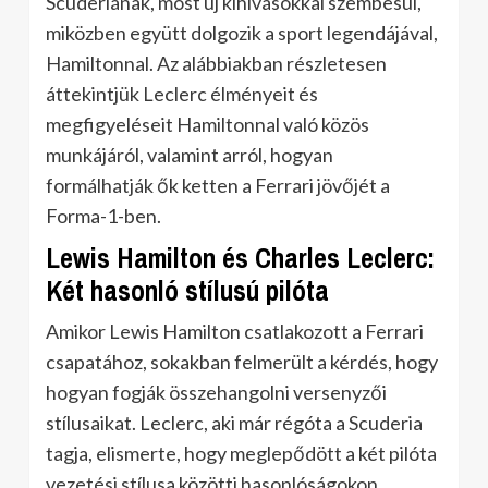
Scuderiának, most új kihívásokkal szembesül,
miközben együtt dolgozik a sport legendájával,
Hamiltonnal. Az alábbiakban részletesen
áttekintjük Leclerc élményeit és
megfigyeléseit Hamiltonnal való közös
munkájáról, valamint arról, hogyan
formálhatják ők ketten a Ferrari jövőjét a
Forma-1-ben.
Lewis Hamilton és Charles Leclerc:
Két hasonló stílusú pilóta
Amikor Lewis Hamilton csatlakozott a Ferrari
csapatához, sokakban felmerült a kérdés, hogy
hogyan fogják összehangolni versenyzői
stílusaikat. Leclerc, aki már régóta a Scuderia
tagja, elismerte, hogy meglepődött a két pilóta
vezetési stílusa közötti hasonlóságokon.