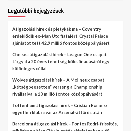
Legutóbbi bejegyzések
Átigazolási hírek és pletykák ma – Coventry
érdeklődik ex-Man Utd fiatalért, Crystal Palace
ajánlatot tett 42,9 millió fontos középpályásért
Chelsea átigazolási hírek – League One csapat
tárgyal a 20 éves tehetség kölcsönadásáról egy
különleges céllal
Wolves átigazolási hírek – A Molineux csapat
„kétségbeesetten” verseng a Championship
riválisaival a 10 millió fontos középpályásért
Tottenham átigazolási hírek – Cristian Romero
egyetlen klubra vár az Arsenal-áttörés után
Barcelona átigazolási hírek – Fontos Rodri-frissítés,
miközben a Man City jelentős ajánlatot kap a 69