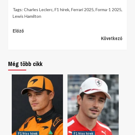
Tags:
Charles Leclerc
,
F1 hírek
,
Ferrari 2025
,
Forma-1 2025
,
Lewis Hamilton
Continue
Előző
Következő
Reading
Még több cikk
F1 friss hírek
F1 friss hírek