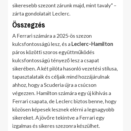
sikeresebb szezont zárunk majd, mint tavaly” –
zárta gondolatait Leclerc.
Összegzés
A Ferrari számára a 2025-ös szezon
kulcsfontosságú lesz, és a
Leclerc–Hamilton
páros közötti szoros együttműködés
kulcsfontosságú tényező lesz a csapat
sikerében. A két pilóta hasonló vezetési stílusa,
tapasztalataik és céljaik mind hozzájárulnak
ahhoz, hogy a Scuderia újra a csúcson
végezzen. Hamilton számára egy új kihívás a
Ferrari csapata, de Leclerc biztos benne, hogy
közösen képesek lesznek elérni a legnagyobb
sikereket. A jövőre tekintve a Ferrari egy
izgalmas és sikeres szezonra készülhet.