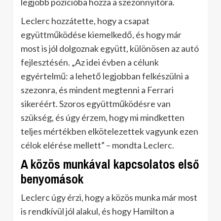
legjobb pozícióba hozza a szezonnyitóra.
Leclerc hozzátette, hogy a csapat
együttműködése kiemelkedő, és hogy már
most is jól dolgoznak együtt, különösen az autó
fejlesztésén. „Az idei évben a célunk
egyértelmű: a lehető legjobban felkészülni a
szezonra, és mindent megtenni a Ferrari
sikeréért. Szoros együttműködésre van
szükség, és úgy érzem, hogy mi mindketten
teljes mértékben elkötelezettek vagyunk ezen
célok elérése mellett” – mondta Leclerc.
A közös munkával kapcsolatos első
benyomások
Leclerc úgy érzi, hogy a közös munka már most
is rendkívül jól alakul, és hogy Hamilton a