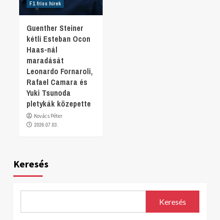
F1 friss hírek
Guenther Steiner
kétli Esteban Ocon
Haas-nál
maradását
Leonardo Fornaroli,
Rafael Camara és
Yuki Tsunoda
pletykák közepette
Kovács Péter
2026.07.03.
Keresés
Keresés