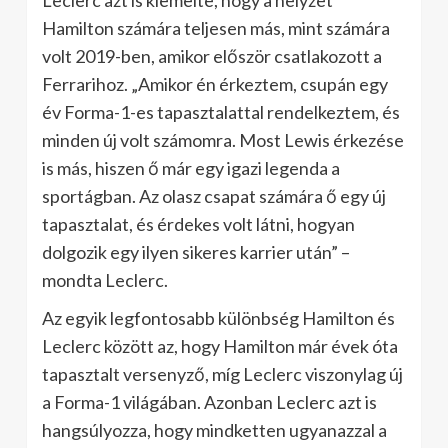
Leclerc azt is kiemelte, hogy a helyzet
Hamilton számára teljesen más, mint számára
volt 2019-ben, amikor először csatlakozott a
Ferrarihoz. „Amikor én érkeztem, csupán egy
év Forma-1-es tapasztalattal rendelkeztem, és
minden új volt számomra. Most Lewis érkezése
is más, hiszen ő már egy igazi legenda a
sportágban. Az olasz csapat számára ő egy új
tapasztalat, és érdekes volt látni, hogyan
dolgozik egy ilyen sikeres karrier után” –
mondta Leclerc.
Az egyik legfontosabb különbség Hamilton és
Leclerc között az, hogy Hamilton már évek óta
tapasztalt versenyző, míg Leclerc viszonylag új
a Forma-1 világában. Azonban Leclerc azt is
hangsúlyozza, hogy mindketten ugyanazzal a