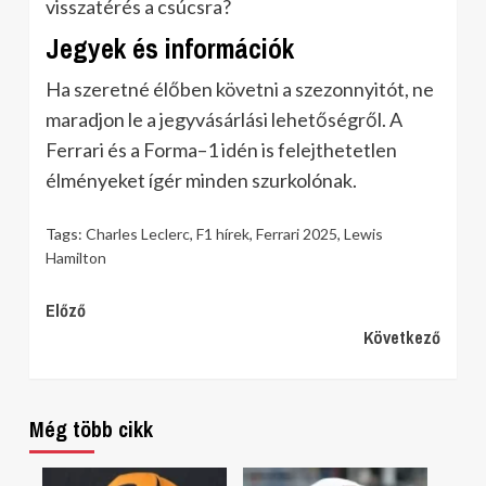
visszatérés a csúcsra?
Jegyek és információk
Ha szeretné élőben követni a szezonnyitót, ne
maradjon le a jegyvásárlási lehetőségről. A
Ferrari és a Forma–1 idén is felejthetetlen
élményeket ígér minden szurkolónak.
Tags:
Charles Leclerc
,
F1 hírek
,
Ferrari 2025
,
Lewis
Hamilton
Continue
Előző
Következő
Reading
Még több cikk