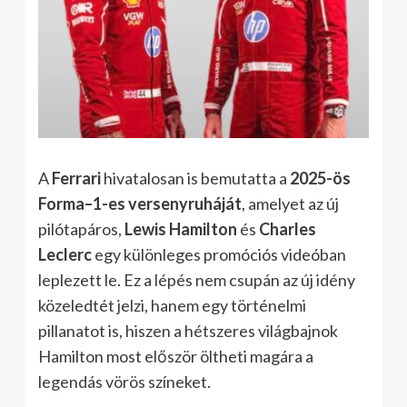
A
Ferrari
hivatalosan is bemutatta a
2025-ös
Forma–1-es versenyruháját
, amelyet az új
pilótapáros,
Lewis Hamilton
és
Charles
Leclerc
egy különleges promóciós videóban
leplezett le. Ez a lépés nem csupán az új idény
közeledtét jelzi, hanem egy történelmi
pillanatot is, hiszen a hétszeres világbajnok
Hamilton most először öltheti magára a
legendás vörös színeket.