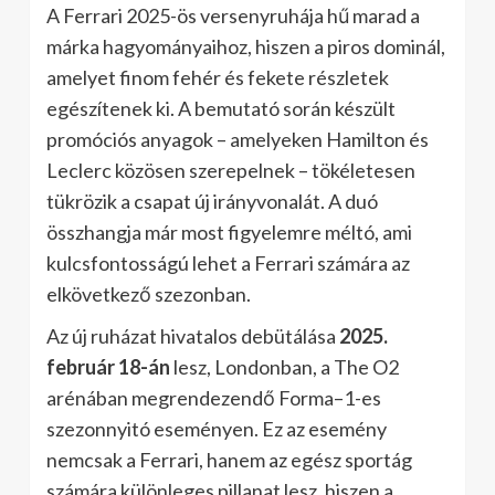
A Ferrari 2025-ös versenyruhája hű marad a
márka hagyományaihoz, hiszen a piros dominál,
amelyet finom fehér és fekete részletek
egészítenek ki. A bemutató során készült
promóciós anyagok – amelyeken Hamilton és
Leclerc közösen szerepelnek – tökéletesen
tükrözik a csapat új irányvonalát. A duó
összhangja már most figyelemre méltó, ami
kulcsfontosságú lehet a Ferrari számára az
elkövetkező szezonban.
Az új ruházat hivatalos debütálása
2025.
február 18-án
lesz, Londonban, a The O2
arénában megrendezendő Forma–1-es
szezonnyitó eseményen. Ez az esemény
nemcsak a Ferrari, hanem az egész sportág
számára különleges pillanat lesz, hiszen a