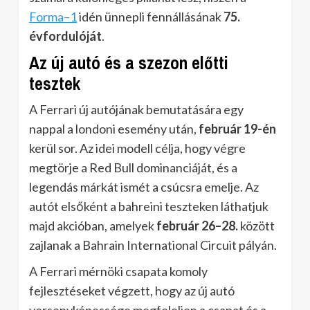
Forma–1
idén ünnepli fennállásának
75.
évfordulóját
.
Az új autó és a szezon előtti
tesztek
A Ferrari új autójának bemutatására egy
nappal a londoni esemény után,
február 19-én
kerül sor. Az idei modell célja, hogy végre
megtörje a Red Bull dominanciáját, és a
legendás márkát ismét a csúcsra emelje. Az
autót elsőként a bahreini teszteken láthatjuk
majd akcióban, amelyek
február 26–28.
között
zajlanak a Bahrain International Circuit pályán.
A Ferrari mérnöki csapata komoly
fejlesztéseket végzett, hogy az új autó