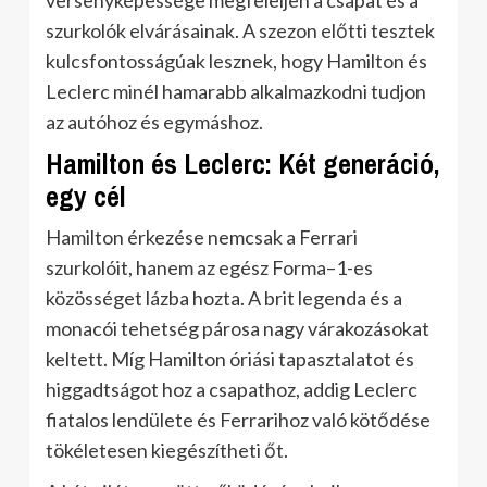
versenyképessége megfeleljen a csapat és a
szurkolók elvárásainak. A szezon előtti tesztek
kulcsfontosságúak lesznek, hogy Hamilton és
Leclerc minél hamarabb alkalmazkodni tudjon
az autóhoz és egymáshoz.
Hamilton és Leclerc: Két generáció,
egy cél
Hamilton érkezése nemcsak a Ferrari
szurkolóit, hanem az egész Forma–1-es
közösséget lázba hozta. A brit legenda és a
monacói tehetség párosa nagy várakozásokat
keltett. Míg Hamilton óriási tapasztalatot és
higgadtságot hoz a csapathoz, addig Leclerc
fiatalos lendülete és Ferrarihoz való kötődése
tökéletesen kiegészítheti őt.