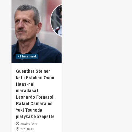
F1 friss hírek
Guenther Steiner
kétli Esteban Ocon
Haas-nál
maradását
Leonardo Fornaroli,
Rafael Camara és
Yuki Tsunoda
pletykák közepette
Kovács Péter
2026.07.03.