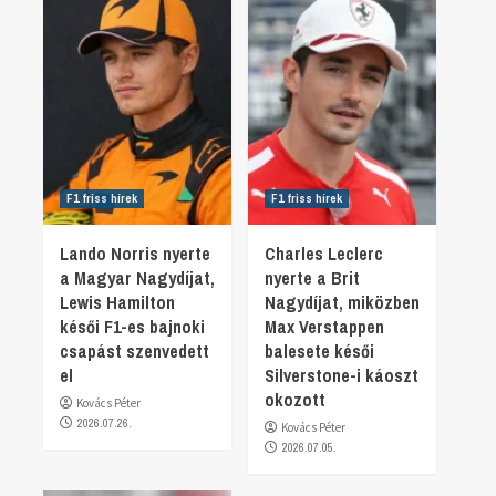
F1 friss hírek
F1 friss hírek
Lando Norris nyerte
Charles Leclerc
a Magyar Nagydíjat,
nyerte a Brit
Lewis Hamilton
Nagydíjat, miközben
késői F1-es bajnoki
Max Verstappen
csapást szenvedett
balesete késői
el
Silverstone-i káoszt
okozott
Kovács Péter
2026.07.26.
Kovács Péter
2026.07.05.