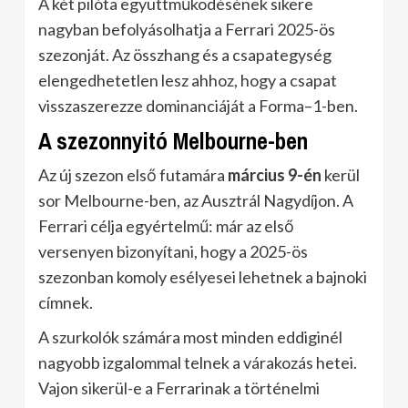
A két pilóta együttműködésének sikere
nagyban befolyásolhatja a Ferrari 2025-ös
szezonját. Az összhang és a csapategység
elengedhetetlen lesz ahhoz, hogy a csapat
visszaszerezze dominanciáját a Forma–1-ben.
A szezonnyitó Melbourne-ben
Az új szezon első futamára
március 9-én
kerül
sor Melbourne-ben, az Ausztrál Nagydíjon. A
Ferrari célja egyértelmű: már az első
versenyen bizonyítani, hogy a 2025-ös
szezonban komoly esélyesei lehetnek a bajnoki
címnek.
A szurkolók számára most minden eddiginél
nagyobb izgalommal telnek a várakozás hetei.
Vajon sikerül-e a Ferrarinak a történelmi