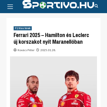
Primary
Skip
Menu
to
content
F1 friss hírek
Ferrari 2025 – Hamilton és Leclerc
új korszakot nyit Maranellóban
Kovács Péter
2025.01.28.