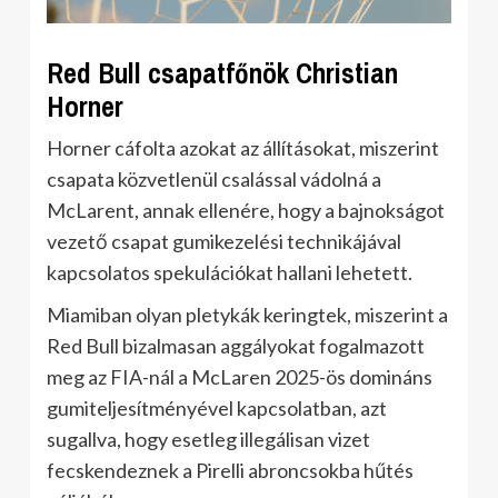
Red Bull csapatfőnök Christian
Horner
Horner cáfolta azokat az állításokat, miszerint
csapata közvetlenül csalással vádolná a
McLarent, annak ellenére, hogy a bajnokságot
vezető csapat gumikezelési technikájával
kapcsolatos spekulációkat hallani lehetett.
Miamiban olyan pletykák keringtek, miszerint a
Red Bull bizalmasan aggályokat fogalmazott
meg az FIA-nál a McLaren 2025-ös domináns
gumiteljesítményével kapcsolatban, azt
sugallva, hogy esetleg illegálisan vizet
fecskendeznek a Pirelli abroncsokba hűtés