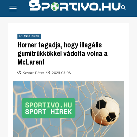
Primary
Skip
Menu
to
content
F1 friss hírek
Horner tagadja, hogy illegális
gumitrükkökkel vádolta volna a
McLarent
Kovács Péter
2025.05.08.