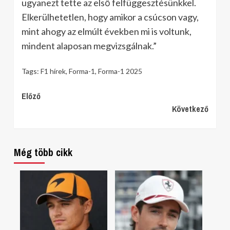
ugyanezt tette az első felfüggesztésünkkel.
Elkerülhetetlen, hogy amikor a csúcson vagy,
mint ahogy az elmúlt években mi is voltunk,
mindent alaposan megvizsgálnak.”
Tags:
F1 hírek
,
Forma-1
,
Forma-1 2025
Continue
Előző
Következő
Reading
Még több cikk