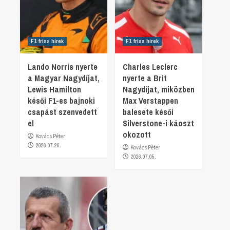
F1 friss hírek
F1 friss hírek
Lando Norris nyerte
Charles Leclerc
a Magyar Nagydíjat,
nyerte a Brit
Lewis Hamilton
Nagydíjat, miközben
késői F1-es bajnoki
Max Verstappen
csapást szenvedett
balesete késői
el
Silverstone-i káoszt
okozott
Kovács Péter
2026.07.26.
Kovács Péter
2026.07.05.