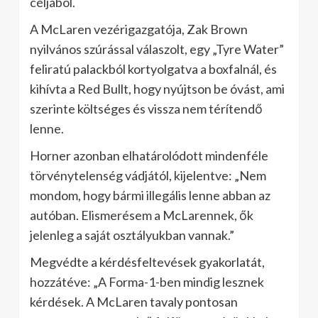
céljából.
A McLaren vezérigazgatója, Zak Brown
nyilvános szúrással válaszolt, egy „Tyre Water”
feliratú palackból kortyolgatva a boxfalnál, és
kihívta a Red Bullt, hogy nyújtson be óvást, ami
szerinte költséges és vissza nem térítendő
lenne.
Horner azonban elhatárolódott mindenféle
törvénytelenség vádjától, kijelentve: „Nem
mondom, hogy bármi illegális lenne abban az
autóban. Elismerésem a McLarennek, ők
jelenleg a saját osztályukban vannak.”
Megvédte a kérdésfeltevések gyakorlatát,
hozzátéve: „A Forma-1-ben mindig lesznek
kérdések. A McLaren tavaly pontosan