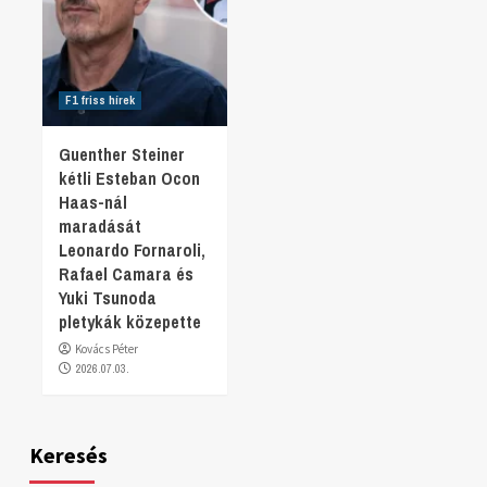
F1 friss hírek
Guenther Steiner
kétli Esteban Ocon
Haas-nál
maradását
Leonardo Fornaroli,
Rafael Camara és
Yuki Tsunoda
pletykák közepette
Kovács Péter
2026.07.03.
Keresés