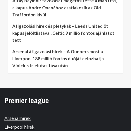
Altay Bayindir távozását megerősítette a Man Utd,
a kapus Andre Onanához csatlakozik az Old
Traffordon kívül
Átigazolási hírek és pletykák – Leeds United öt
kapus jelöltlistával, Celtic 9 millió fontos ajánlatot
tett
Arsenal átigazolási hírek – A Gunners most a
Liverpool 188 millió fontos duóját célozhatja
Vinicius Jr. elutasítása után
Premier league
Arsenal hírek
Liverpool hírek