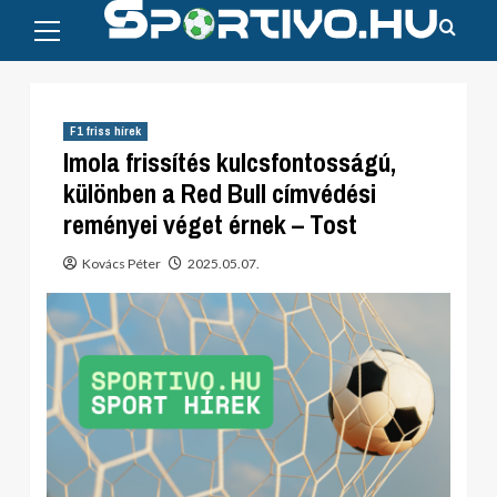
Primary
Skip
Menu
to
content
F1 friss hírek
Imola frissítés kulcsfontosságú,
különben a Red Bull címvédési
reményei véget érnek – Tost
Kovács Péter
2025.05.07.