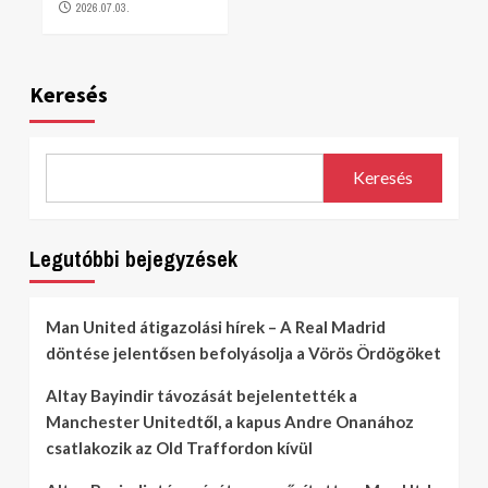
2026.07.03.
Keresés
Keresés
Legutóbbi bejegyzések
Man United átigazolási hírek – A Real Madrid
döntése jelentősen befolyásolja a Vörös Ördögöket
Altay Bayindir távozását bejelentették a
Manchester Unitedtől, a kapus Andre Onanához
csatlakozik az Old Traffordon kívül