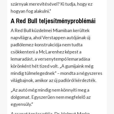
szárnyak merevítésével? Ki tudja, hogy ez
hogyan fog alakulni.”
A Red Bull teljesítményproblémái
A Red Bull küzdelmei Miamiban kerültek
napvilágra, ahol Verstappen autójának új
padlólemez-konstrukciója nem tudta
csökkenteni a McLarenhez képest a
lemaradást, a versenytempó lemaradása
körönként hét tized volt. „A gumijaink még
mindig túlmelegednek” – mondta a négyszeres
világbajnok, amikor az új padlóról kérdezték.
„Az autó még mindig nem könnyíti meg a
dolgomat. Egyszerűen nem megfelelő az
egyensúly.”
A csapat tanácsadója, Dr. Helmut Marko