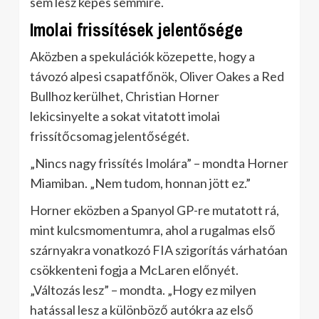
sem lesz képes semmire.
Imolai frissítések jelentősége
Aközben a spekulációk közepette, hogy a
távozó alpesi csapatfőnök, Oliver Oakes a Red
Bullhoz kerülhet, Christian Horner
lekicsinyelte a sokat vitatott imolai
frissítőcsomag jelentőségét.
„Nincs nagy frissítés Imolára” – mondta Horner
Miamiban. „Nem tudom, honnan jött ez.”
Horner eközben a Spanyol GP-re mutatott rá,
mint kulcsmomentumra, ahol a rugalmas első
szárnyakra vonatkozó FIA szigorítás várhatóan
csökkenteni fogja a McLaren előnyét.
„Változás lesz” – mondta. „Hogy ez milyen
hatással lesz a különböző autókra az első