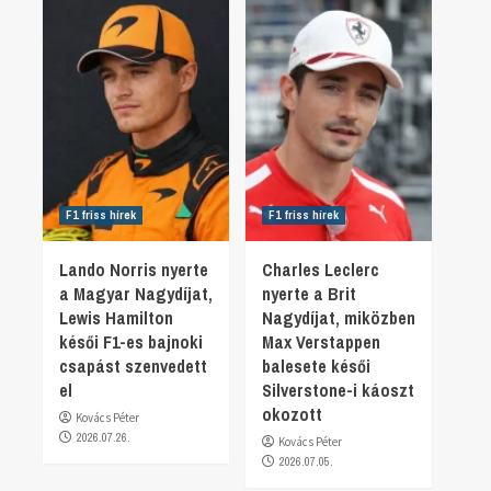
F1 friss hírek
F1 friss hírek
Lando Norris nyerte
Charles Leclerc
a Magyar Nagydíjat,
nyerte a Brit
Lewis Hamilton
Nagydíjat, miközben
késői F1-es bajnoki
Max Verstappen
csapást szenvedett
balesete késői
el
Silverstone-i káoszt
okozott
Kovács Péter
2026.07.26.
Kovács Péter
2026.07.05.