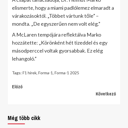
elismerte, hogy a miami padlólemez elmaradt a
várakozásoktól. „Többet vártunk tőle” –
mondta. „De egyszerűen nem volt elég.”
A McLaren tempójára reflektálva Marko
hozzátette: „Körönként hét tizeddel és egy
másodperccel voltak gyorsabbak. Ez elég
lehangoló.”
Tags:
F1 hírek
,
Forma-1
,
Forma-1 2025
Continue
Előző
Következő
Reading
Még több cikk