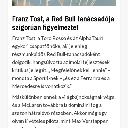
Franz Tost, a Red Bull tanácsadója
szigorúan figyelmeztet
Franz Tost, a Toro Rosso és az AlphaTauri
egykori csapatfőnöke, aki jelenleg
részmunkaidős Red Bull-tanácsadóként
dolgozik, hangsúlyozta az imolai fejlesztések
kritikus jellegét. „Megfelelőnek kell lennie” –
mondta a Sport1-nek – „és ez a Ferrarira és a
Mercedesre is vonatkozik.”
Máskülönben ennek a világbajnokságnak vége,
és a McLaren továbbra is dominálni fog a
szezon hátralévő részében. Akkor még egy
olyan kivételes pilóta, mint Max Verstappen