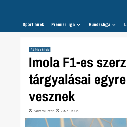
Skip
to
content
Sport hírek
Premier liga
Bundesliga
L
F1 friss hírek
Imola F1-es szer
tárgyalásai egyr
vesznek
Kovács Péter
2025.05.08.