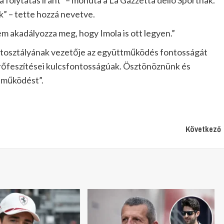
 folytatás iránt” – mondta a La Gazzetta dello Sportnak.
k” – tette hozzá nevetve.
m akadályozza meg, hogy Imola is ott legyen.”
portosztályának vezetője az együttműködés fontosságát
erőfeszítései kulcsfontosságúak. Ösztönöznünk és
tműködést”.
Következő