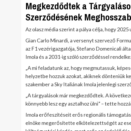
Megkezdődtek a Tárgyalások
Szerződésének Meghosszabb
Az olasz média szerint a pálya célja, hogy 2025
Gian Carlo Minardi, a versenyt szervező Formul
az F1 vezérigazgatója, Stefano Domenicali által
Imola és a 2031-ig szóló szerződéssel rendelk
„A mi feladatunk az, hogy megmutassuk, képese
helyzetbe hozzuk azokat, akiknek dönteniük kel
szakember a Sky Italiának Imola jelenlegi szerz
„A tárgyalások már megkezdődtek. A következő 
könnyebb lesz egy asztalhoz ülni” – tette hozzá
Imola erőfeszítéseit erős regionális támogatás
elnöke megerősítette elkötelezettségét az es