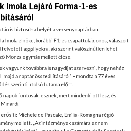
 Imola Lejáró Forma-1-es
ításáról
 után is biztosítsa helyét a versenynaptárban.
a Imola elnöke, korábbi F1-es csapattulajdonos, válaszolt
 felvetett aggályokra, aki szerint valószínűtlen lehet
ező Monza egymás mellett élése.
k vagyunk továbbra is nagydíjat szervezni, hogy nehéz
l majd a naptár összeállításáról” – mondta a 77 éves
ődés szerinti utolsó futama előtt.
napok fontosak lesznek, mert mindenki ott lesz, és
 Minardi.
 erősíti: Michele de Pascale, Emilia-Romagna régió
emény mellett. „Az intézmények számára ez nem