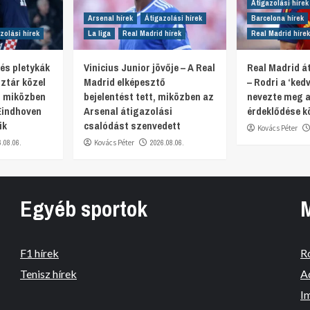
Átigazolási hírek
Arsenal hírek
Átigazolási hírek
Barcelona hírek
zolási hírek
La liga
Real Madrid hírek
Real Madrid hírek
 és pletykák
Vinicius Junior jövője – A Real
Real Madrid át
ztár közel
Madrid elképesztő
– Rodri a ‘ked
, miközben
bejelentést tett, miközben az
nevezte meg a
Eindhoven
Arsenal átigazolási
érdeklődése k
ik
csalódást szenvedett
Kovács Péter
6.08.06.
Kovács Péter
2026.08.06.
Egyéb sportok
F1 hírek
R
Tenisz hírek
A
I