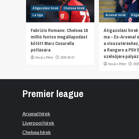
Átigazolási hírek
Chelsea hírek
La liga
Arsenal hírek
Átiga
Fabrizio Romano: Chelsea 18
Átigazolási hírek
millió fontos megállapodást
ma – Ex-Arsenal s
kötött Marc Cucurella
a visszatéréshez
pótlására
a Rangers a PSV 
szélsőjére pályáz
Kovács Péter
2026.08.07.
Kovács Péter
202
Premier league
Arsenal hírek
Liverpool hírek
Chelsea hírek