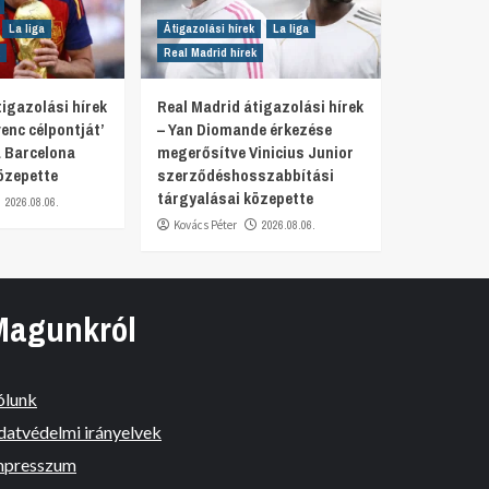
La liga
Átigazolási hírek
La liga
Real Madrid hírek
igazolási hírek
Real Madrid átigazolási hírek
venc célpontját’
– Yan Diomande érkezése
 Barcelona
megerősítve Vinicius Junior
özepette
szerződéshosszabbítási
tárgyalásai közepette
2026.08.06.
Kovács Péter
2026.08.06.
Magunkról
ólunk
datvédelmi irányelvek
mpresszum