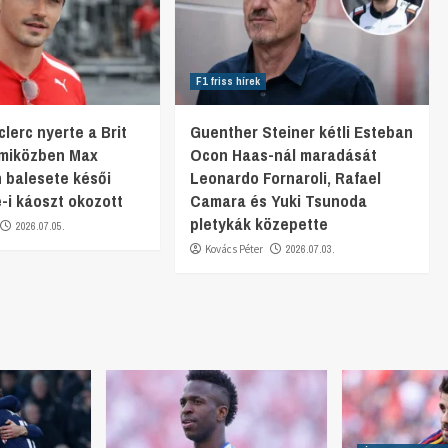
F1 friss hírek
lerc nyerte a Brit
Guenther Steiner kétli Esteban
 miközben Max
Ocon Haas-nál maradását
 balesete késői
Leonardo Fornaroli, Rafael
e-i káoszt okozott
Camara és Yuki Tsunoda
pletykák közepette
2026.07.05.
Kovács Péter
2026.07.03.