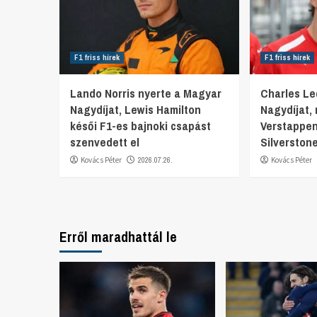
F1 friss hírek
F1 friss hírek
Lando Norris nyerte a Magyar
Charles Lec
Nagydíjat, Lewis Hamilton
Nagydíjat,
késői F1-es bajnoki csapást
Verstappen
szenvedett el
Silverston
Kovács Péter
2026.07.26.
Kovács Péter
Erről maradhattál le