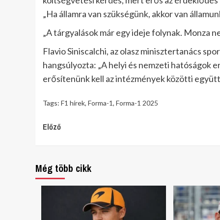
költségvetési kérdés, mert erős az érdeklődés a
„Ha államra van szükségünk, akkor van államun
„A tárgyalások már egy ideje folynak. Monza ne
Flavio Siniscalchi, az olasz minisztertanács s
hangsúlyozta: „A helyi és nemzeti hatóságok 
erősítenünk kell az intézmények közötti együt
Tags:
F1 hírek
,
Forma-1
,
Forma-1 2025
Continue
Előző
Reading
Még több cikk