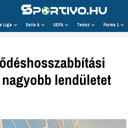
a Liga
Serie A
UEFA
Tenisz
Forma 1
ződéshosszabbítási
e nagyobb lendületet