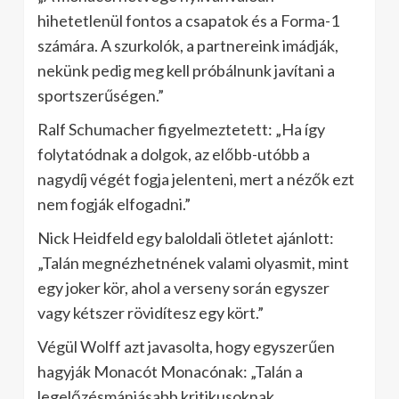
hihetetlenül fontos a csapatok és a Forma-1
számára. A szurkolók, a partnereink imádják,
nekünk pedig meg kell próbálnunk javítani a
sportszerűségen.”
Ralf Schumacher figyelmeztetett: „Ha így
folytatódnak a dolgok, az előbb-utóbb a
nagydíj végét fogja jelenteni, mert a nézők ezt
nem fogják elfogadni.”
Nick Heidfeld egy baloldali ötletet ajánlott:
„Talán megnézhetnének valami olyasmit, mint
egy joker kör, ahol a verseny során egyszer
vagy kétszer rövidítesz egy kört.”
Végül Wolff azt javasolta, hogy egyszerűen
hagyják Monacót Monacónak: „Talán a
legelőzésmániásabb kritikusoknak