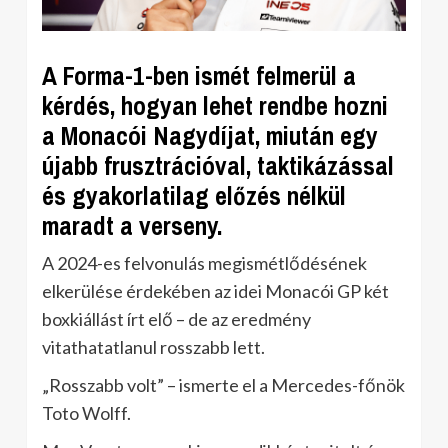
A Forma-1-ben ismét felmerül a
kérdés, hogyan lehet rendbe hozni
a Monacói Nagydíjat, miután egy
újabb frusztrációval, taktikázással
és gyakorlatilag előzés nélkül
maradt a verseny.
A 2024-es felvonulás megismétlődésének
elkerülése érdekében az idei Monacói GP két
boxkiállást írt elő – de az eredmény
vitathatatlanul rosszabb lett.
„Rosszabb volt” – ismerte el a Mercedes-főnök
Toto Wolff.