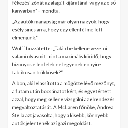
fékezési zónát az alagút kijáratánál vagy az első
kanyarban” – mondta.
„Az autók manapság már olyan nagyok, hogy
esély sincs arra, hogy egy ellenfél mellett
elmenjünk.”
Wolff hozzátette: „Talán be kellene vezetni
valami olyasmit, mint a maximális köridő, hogy
bizonyos ellenfelek ne legyenek ennyire
taktikusan trükkösek?”
Albon, aki lelassította a mögötte lévő mezőnyt,
a futam után bocsánatot kért, és egyetértett
azzal, hogy meg kellene vizsgálni az elrendezés
megváltoztatását. A McLaren főnöke, Andrea
Stella azt javasolta, hogy a kisebb, könnyebb
autók jelentenék az igazi megoldást.