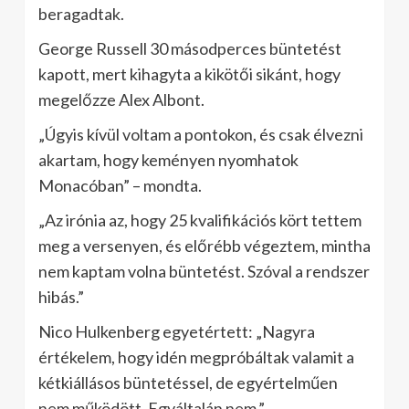
beragadtak.
George Russell 30 másodperces büntetést
kapott, mert kihagyta a kikötői sikánt, hogy
megelőzze Alex Albont.
„Úgyis kívül voltam a pontokon, és csak élvezni
akartam, hogy keményen nyomhatok
Monacóban” – mondta.
„Az irónia az, hogy 25 kvalifikációs kört tettem
meg a versenyen, és előrébb végeztem, mintha
nem kaptam volna büntetést. Szóval a rendszer
hibás.”
Nico Hulkenberg egyetértett: „Nagyra
értékelem, hogy idén megpróbáltak valamit a
kétkiállásos büntetéssel, de egyértelműen
nem működött. Egyáltalán nem.”