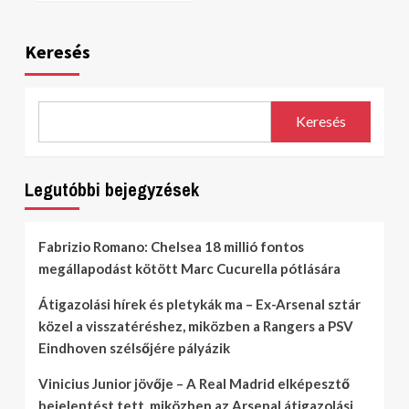
Keresés
Keresés
Legutóbbi bejegyzések
Fabrizio Romano: Chelsea 18 millió fontos
megállapodást kötött Marc Cucurella pótlására
Átigazolási hírek és pletykák ma – Ex-Arsenal sztár
közel a visszatéréshez, miközben a Rangers a PSV
Eindhoven szélsőjére pályázik
Vinicius Junior jövője – A Real Madrid elképesztő
bejelentést tett, miközben az Arsenal átigazolási