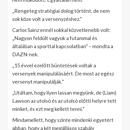
„Rengeteg stratégiai dolog történt, de nem
sok köze volt a versenyzéshez.”
Carlos Sainz ennél sokkal közvetlenebb volt:
„Nagyon feldúlt vagyok a futammal és
általában a sporttal kapcsolatban” – mondta a
DAZN-nek.
„15 évvel ezelőtt büntetések voltak a
versenyek manipulálásáért. De most az egész
versenyt manipulálják.”
„Utáltam, hogy ilyen lassan megyünk, de (Liam)
Lawson az utolsó és az utolsó előtti helyre tett
minket, és ezt meg kellett tenni.”
Mindamellett, hogy szinte mindenki egyetért
abban, hogy a két megállásos szabály