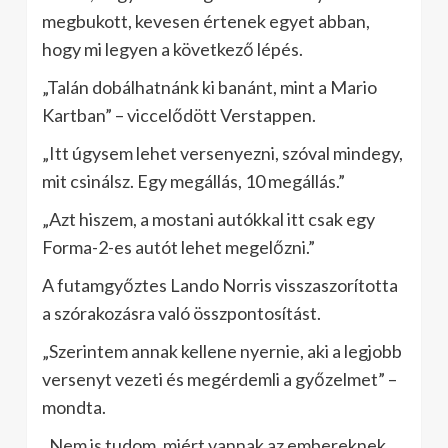
megbukott, kevesen értenek egyet abban,
hogy mi legyen a következő lépés.
„Talán dobálhatnánk ki banánt, mint a Mario
Kartban” – viccelődött Verstappen.
„Itt úgysem lehet versenyezni, szóval mindegy,
mit csinálsz. Egy megállás, 10 megállás.”
„Azt hiszem, a mostani autókkal itt csak egy
Forma-2-es autót lehet megelőzni.”
A futamgyőztes Lando Norris visszaszorította
a szórakozásra való összpontosítást.
„Szerintem annak kellene nyernie, aki a legjobb
versenyt vezeti és megérdemli a győzelmet” –
mondta.
„Nem is tudom, miért vannak az embereknek