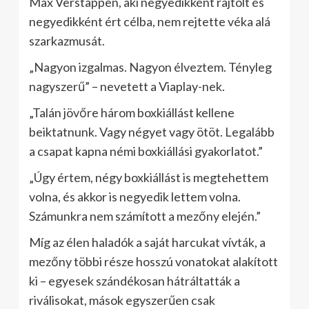
Max Verstappen, aki negyedikként rajtolt és
negyedikként ért célba, nem rejtette véka alá
szarkazmusát.
„Nagyon izgalmas. Nagyon élveztem. Tényleg
nagyszerű” – nevetett a Viaplay-nek.
„Talán jövőre három boxkiállást kellene
beiktatnunk. Vagy négyet vagy ötöt. Legalább
a csapat kapna némi boxkiállási gyakorlatot.”
„Úgy értem, négy boxkiállást is megtehettem
volna, és akkor is negyedik lettem volna.
Számunkra nem számított a mezőny elején.”
Míg az élen haladók a saját harcukat vívták, a
mezőny többi része hosszú vonatokat alakított
ki – egyesek szándékosan hátráltatták a
riválisokat, mások egyszerűen csak