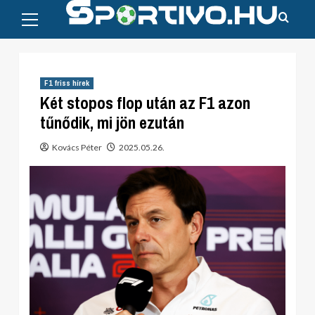
Primary
Skip
Menu
to
content
F1 friss hírek
Két stopos flop után az F1 azon
tűnődik, mi jön ezután
Kovács Péter
2025.05.26.