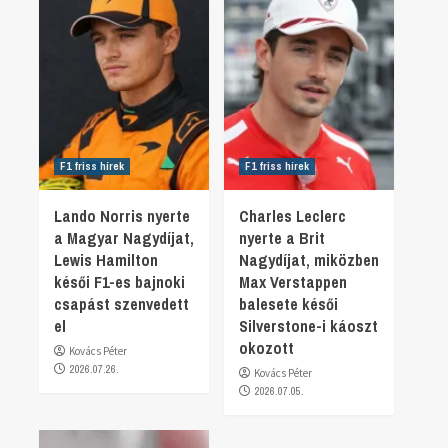
F1 friss hírek
F1 friss hírek
Lando Norris nyerte
Charles Leclerc
a Magyar Nagydíjat,
nyerte a Brit
Lewis Hamilton
Nagydíjat, miközben
késői F1-es bajnoki
Max Verstappen
csapást szenvedett
balesete késői
el
Silverstone-i káoszt
okozott
Kovács Péter
2026.07.26.
Kovács Péter
2026.07.05.