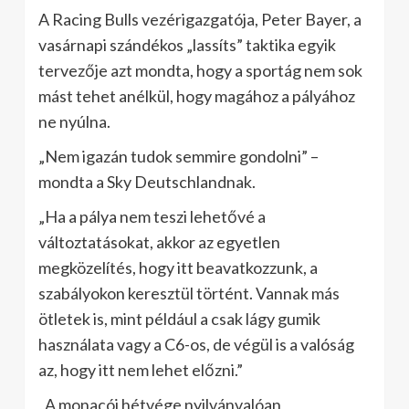
A Racing Bulls vezérigazgatója, Peter Bayer, a
vasárnapi szándékos „lassíts” taktika egyik
tervezője azt mondta, hogy a sportág nem sok
mást tehet anélkül, hogy magához a pályához
ne nyúlna.
„Nem igazán tudok semmire gondolni” –
mondta a Sky Deutschlandnak.
„Ha a pálya nem teszi lehetővé a
változtatásokat, akkor az egyetlen
megközelítés, hogy itt beavatkozzunk, a
szabályokon keresztül történt. Vannak más
ötletek is, mint például a csak lágy gumik
használata vagy a C6-os, de végül is a valóság
az, hogy itt nem lehet előzni.”
„A monacói hétvége nyilvánvalóan