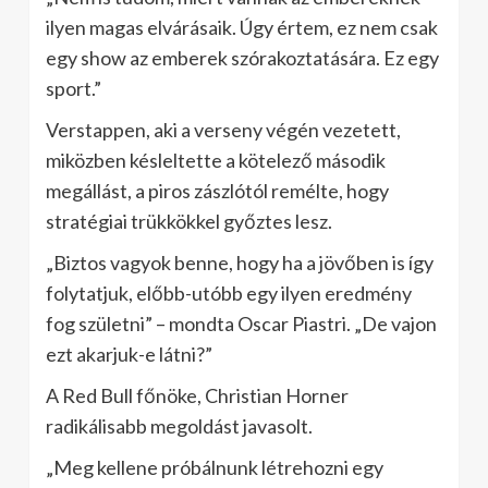
ilyen magas elvárásaik. Úgy értem, ez nem csak
egy show az emberek szórakoztatására. Ez egy
sport.”
Verstappen, aki a verseny végén vezetett,
miközben késleltette a kötelező második
megállást, a piros zászlótól remélte, hogy
stratégiai trükkökkel győztes lesz.
„Biztos vagyok benne, hogy ha a jövőben is így
folytatjuk, előbb-utóbb egy ilyen eredmény
fog születni” – mondta Oscar Piastri. „De vajon
ezt akarjuk-e látni?”
A Red Bull főnöke, Christian Horner
radikálisabb megoldást javasolt.
„Meg kellene próbálnunk létrehozni egy