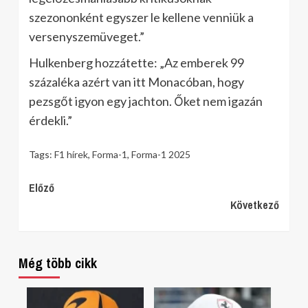
szezononként egyszer le kellene venniük a
versenyszemüveget.”
Hulkenberg hozzátette: „Az emberek 99
százaléka azért van itt Monacóban, hogy
pezsgőt igyon egy jachton. Őket nem igazán
érdekli.”
Tags:
F1 hírek
,
Forma-1
,
Forma-1 2025
Continue
Előző
Következő
Reading
Még több cikk