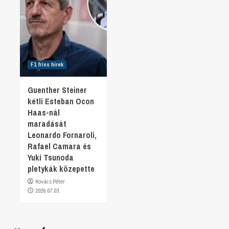
F1 friss hírek
Guenther Steiner
kétli Esteban Ocon
Haas-nál
maradását
Leonardo Fornaroli,
Rafael Camara és
Yuki Tsunoda
pletykák közepette
Kovács Péter
2026.07.03.