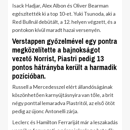
Isack Hadjar, Alex Albon és Oliver Bearman
egészítették ki a top 10-et. Yuki Tsunoda, aki a
Red Bullnál debütált, a 12. helyen végzett, és a
pontokon kívül maradt hazai versenyén.
Verstappen győzelmével egy pontra
megközelítette a bajnokságot
vezető Norrist, Piastri pedig 13
pontos hátrányba került a harmadik
pozícióban.
Russell a Mercedesszel elért állandóságának
köszönhetően karnyújtásnyira van tőle, a brit
négy ponttal lemaradva Piastritól, az első ötöt
pedig az újonc Antonelli zárja.
Leclerc és Hamilton Ferrariját már a leszakadás