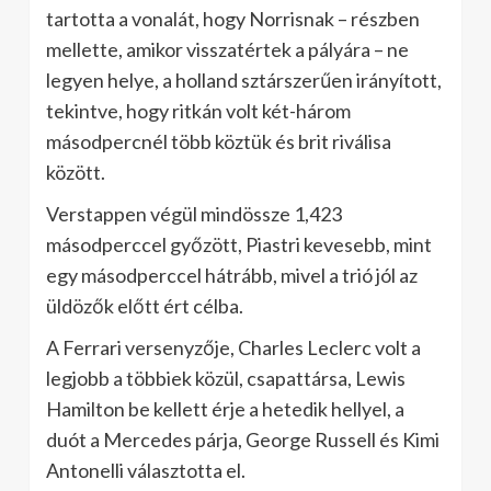
tartotta a vonalát, hogy Norrisnak – részben
mellette, amikor visszatértek a pályára – ne
legyen helye, a holland sztárszerűen irányított,
tekintve, hogy ritkán volt két-három
másodpercnél több köztük és brit riválisa
között.
Verstappen végül mindössze 1,423
másodperccel győzött, Piastri kevesebb, mint
egy másodperccel hátrább, mivel a trió jól az
üldözők előtt ért célba.
A Ferrari versenyzője, Charles Leclerc volt a
legjobb a többiek közül, csapattársa, Lewis
Hamilton be kellett érje a hetedik hellyel, a
duót a Mercedes párja, George Russell és Kimi
Antonelli választotta el.