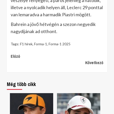
veszélye fenyegeti, a páros jelenleg a hatodik,
illetve a nyolcadik helyen áll, Leclerc 29 ponttal
van lemaradva a harmadik Piastri mögött.
Bahrein a jövő hétvégén a szezon negyedik
nagydíjának ad otthont.
Tags:
F1 hírek
,
Forma-1
,
Forma-1 2025
Continue
Előző
Következő
Reading
Még több cikk