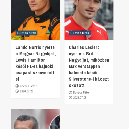
F1 friss hírek
F1 friss hírek
Lando Norris nyerte
Charles Leclerc
a Magyar Nagydíjat,
nyerte a Brit
Lewis Hamilton
Nagydíjat, miközben
késői F1-es bajnoki
Max Verstappen
csapást szenvedett
balesete késői
el
Silverstone-i káoszt
okozott
Kovács Péter
2026.07.26.
Kovács Péter
2026.07.05.