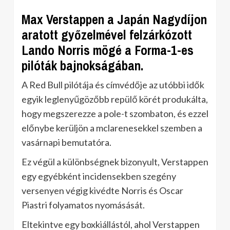
Max Verstappen a Japán Nagydíjon
aratott győzelmével felzárkózott
Lando Norris mögé a Forma-1-es
pilóták bajnokságában.
A Red Bull pilótája és címvédője az utóbbi idők
egyik leglenyűgözőbb repülő körét produkálta,
hogy megszerezze a pole-t szombaton, és ezzel
előnybe kerüljön a mclarenesekkel szemben a
vasárnapi bemutatóra.
Ez végül a különbségnek bizonyult, Verstappen
egy egyébként incidensekben szegény
versenyen végig kivédte Norris és Oscar
Piastri folyamatos nyomásását.
Eltekintve egy boxkiállástól, ahol Verstappen