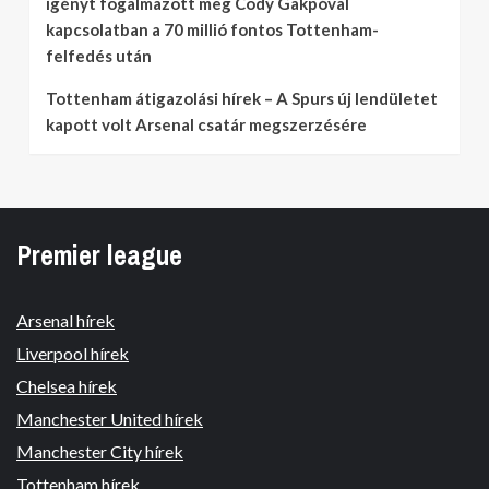
igényt fogalmazott meg Cody Gakpóval
kapcsolatban a 70 millió fontos Tottenham-
felfedés után
Tottenham átigazolási hírek – A Spurs új lendületet
kapott volt Arsenal csatár megszerzésére
Premier league
Arsenal hírek
Liverpool hírek
Chelsea hírek
Manchester United hírek
Manchester City hírek
Tottenham hírek