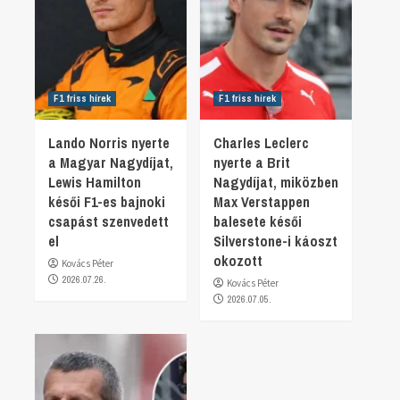
F1 friss hírek
F1 friss hírek
Lando Norris nyerte
Charles Leclerc
a Magyar Nagydíjat,
nyerte a Brit
Lewis Hamilton
Nagydíjat, miközben
késői F1-es bajnoki
Max Verstappen
csapást szenvedett
balesete késői
el
Silverstone-i káoszt
okozott
Kovács Péter
2026.07.26.
Kovács Péter
2026.07.05.