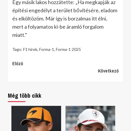
Egy másik lakos hozzátette: „Ha megkapják az
építési engedélyt a terület bővítésére, eladom
és elköltözöm. Már így is borzalmas itt élni,
mert a folyamatos ki-be áramló forgalom
miatt.”
Tags:
F1 hírek
,
Forma-1
,
Forma-1 2025
Continue
Előző
Következő
Reading
Még több cikk