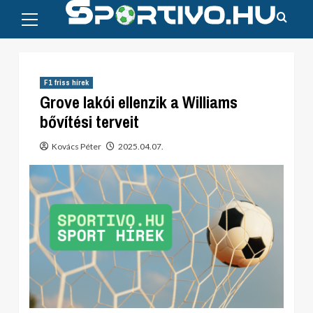
Primary
Skip
Menu
to
content
F1 friss hírek
Grove lakói ellenzik a Williams
bővítési terveit
Kovács Péter
2025.04.07.