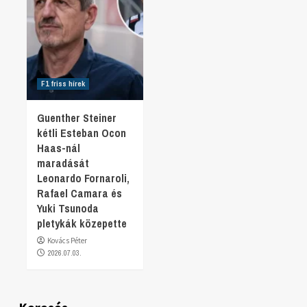
F1 friss hírek
Guenther Steiner
kétli Esteban Ocon
Haas-nál
maradását
Leonardo Fornaroli,
Rafael Camara és
Yuki Tsunoda
pletykák közepette
Kovács Péter
2026.07.03.