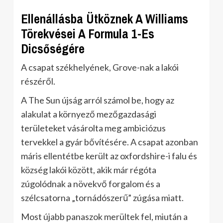
Ellenállásba Ütköznek A Williams
Törekvései A Formula 1-Es
Dicsőségére
A csapat székhelyének, Grove-nak a lakói
részéről.
A The Sun újság arról számol be, hogy az
alakulat a környező mezőgazdasági
területeket vásárolta meg ambiciózus
tervekkel a gyár bővítésére. A csapat azonban
máris ellentétbe került az oxfordshire-i falu és
község lakói között, akik már régóta
zúgolódnak a növekvő forgalom és a
szélcsatorna „tornádószerű” zúgása miatt.
Most újabb panaszok merültek fel, miután a