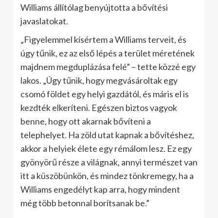
Williams állítólag benyújtotta a bővítési
javaslatokat.
„Figyelemmel kísértem a Williams terveit, és
úgy tűnik, ez az első lépés a terület méretének
majdnem megduplázása felé” – tette közzé egy
lakos. „Úgy tűnik, hogy megvásároltak egy
csomó földet egy helyi gazdától, és máris el is
kezdték elkeríteni. Egészen biztos vagyok
benne, hogy ott akarnak bővíteni a
telephelyet. Ha zöld utat kapnak a bővítéshez,
akkor a helyiek élete egy rémálom lesz. Ez egy
gyönyörű része a világnak, annyi természet van
itt a küszöbünkön, és mindez tönkremegy, ha a
Williams engedélyt kap arra, hogy mindent
még több betonnal borítsanak be.”