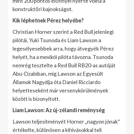
mint 200 pontos előnnyel nyerte volna a
konstruktőri bajnokságot.
Kik léphetnek Pérez helyébe?
Christian Horner szerint a Red Bull jelenlegi
pilótái, Yuki Tsunoda és Liam Lawson a
legesélyesebbek arra, hogy átvegyék Pérez
helyét, ha a mexikói pilóta távozna. Tsunoda
nemrég tesztelte a Red Bull RB20-as autóját
Abu-Dzabiban, míg Lawson az Egyesült
Államok Nagydíja óta Daniel Ricciardo
helyetteseként már versenykörülmények
között is bizonyított.
Liam Lawson: Az új-zélandi reménység
Lawson teljesítményét Horner „nagyon jónak”
értékelte, különösen a kihívásokkal teli