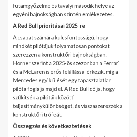
futamgyőzelme és tavalyi második helye az
egyéni bajnokságban szintén emlékezetes.
A Red Bull prioritásai 2025-re
A csapat számára kulcsfontosságú, hogy
mindkét pilótájuk folyamatosan pontokat
szerezzen a konstruktőri bajnokságban.
Horner szerint a 2025-ös szezonban a Ferrari
és a McLaren is erős felállással érkezik, míg a
Mercedes egyik ülését egy tapasztalatlan
pilóta foglalja majd el. A Red Bull célja, hogy
szűkítsék a pilótáik közötti
teljesítménykülönbséget, és visszaszerezzék a
konstruktőri trófeát.
Összegzés és következtetések