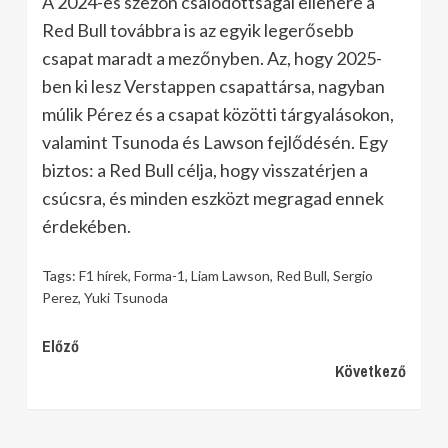
A 2024-es szezon csalódottságai ellenére a
Red Bull továbbra is az egyik legerősebb
csapat maradt a mezőnyben. Az, hogy 2025-
ben ki lesz Verstappen csapattársa, nagyban
múlik Pérez és a csapat közötti tárgyalásokon,
valamint Tsunoda és Lawson fejlődésén. Egy
biztos: a Red Bull célja, hogy visszatérjen a
csúcsra, és minden eszközt megragad ennek
érdekében.
Tags:
F1 hírek
,
Forma-1
,
Liam Lawson
,
Red Bull
,
Sergio
Perez
,
Yuki Tsunoda
Continue
Előző
Következő
Reading