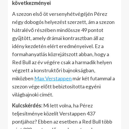
következményei
A szezon első öt versenyhétvégéjén Pérez
négy dobogós helyezést szerzett, ám a szezon
hátralévő részében mindössze 49 pontot
gyűjtött, amely drámai kontrasztban áll az
idény kezdetén elért eredményeivel. Ez a
formahanyatlás közrejátszott abban, hogy a
Red Bull az év végére csak a harmadik helyen
végzett a konstruktőri bajnokságban,
miközben
Max Verstappen
már két futammal a
szezon vége előtt bebiztosította egyéni
világbajnoki címét.
Kulcskérdés:
Mi lett volna, ha Pérez
teljesítménye közelít Verstappen 437
pontjához? Ebben az esetben a Red Bull több