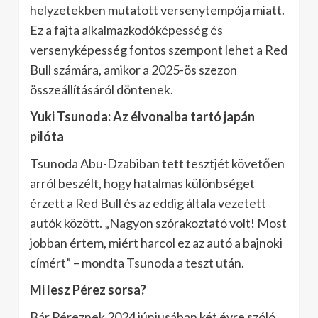
helyzetekben mutatott versenytempója miatt.
Ez a fajta alkalmazkodóképesség és
versenyképesség fontos szempont lehet a Red
Bull számára, amikor a 2025-ös szezon
összeállításáról döntenek.
Yuki Tsunoda: Az élvonalba tartó japán
pilóta
Tsunoda Abu-Dzabiban tett tesztjét követően
arról beszélt, hogy hatalmas különbséget
érzett a Red Bull és az eddig általa vezetett
autók között. „Nagyon szórakoztató volt! Most
jobban értem, miért harcol ez az autó a bajnoki
címért” – mondta Tsunoda a teszt után.
Mi lesz Pérez sorsa?
Bár Péreznek 2024 júniusában két évre szóló