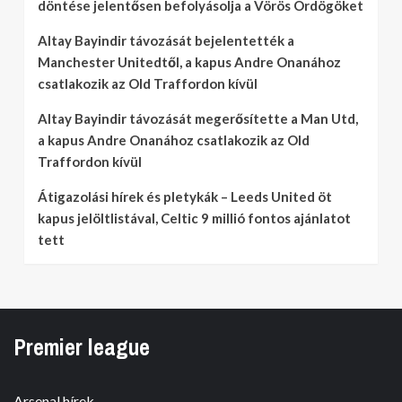
döntése jelentősen befolyásolja a Vörös Ördögöket
Altay Bayindir távozását bejelentették a
Manchester Unitedtől, a kapus Andre Onanához
csatlakozik az Old Traffordon kívül
Altay Bayindir távozását megerősítette a Man Utd,
a kapus Andre Onanához csatlakozik az Old
Traffordon kívül
Átigazolási hírek és pletykák – Leeds United öt
kapus jelöltlistával, Celtic 9 millió fontos ajánlatot
tett
Premier league
Arsenal hírek