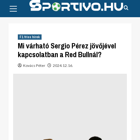
Primary
Skip
Menu
to
content
F1 friss hírek
Mi várható Sergio Pérez jövőjével
kapcsolatban a Red Bullnál?
Kovács Péter
2024.12.16.