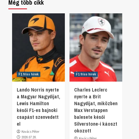
Még több cikk
F1 friss hírek
F1 friss hírek
Lando Norris nyerte
Charles Leclerc
a Magyar Nagydíjat,
nyerte a Brit
Lewis Hamilton
Nagydíjat, miközben
késői F1-es bajnoki
Max Verstappen
csapást szenvedett
balesete késői
el
Silverstone-i káoszt
okozott
Kovács Péter
2026.07.26.
Kovács Péter