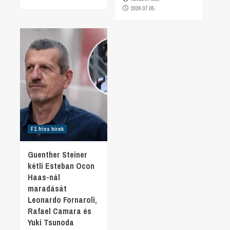
2026.07.05.
F1 friss hírek
Guenther Steiner
kétli Esteban Ocon
Haas-nál
maradását
Leonardo Fornaroli,
Rafael Camara és
Yuki Tsunoda