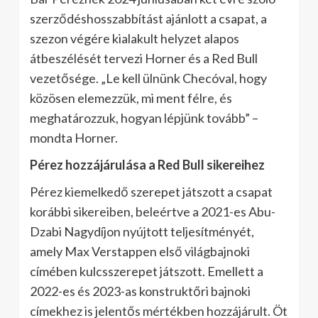
szerződéshosszabbítást ajánlott a csapat, a
szezon végére kialakult helyzet alapos
átbeszélését tervezi Horner és a Red Bull
vezetősége. „Le kell ülnünk Checóval, hogy
közösen elemezzük, mi ment félre, és
meghatározzuk, hogyan lépjünk tovább” –
mondta Horner.
Pérez hozzájárulása a Red Bull sikereihez
Pérez kiemelkedő szerepet játszott a csapat
korábbi sikereiben, beleértve a 2021-es Abu-
Dzabi Nagydíjon nyújtott teljesítményét,
amely Max Verstappen első világbajnoki
címében kulcsszerepet játszott. Emellett a
2022-es és 2023-as konstruktőri bajnoki
címekhez is jelentős mértékben hozzájárult. Öt