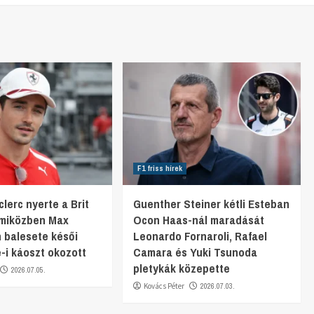
F1 friss hírek
lerc nyerte a Brit
Guenther Steiner kétli Esteban
 miközben Max
Ocon Haas-nál maradását
 balesete késői
Leonardo Fornaroli, Rafael
e-i káoszt okozott
Camara és Yuki Tsunoda
pletykák közepette
2026.07.05.
Kovács Péter
2026.07.03.