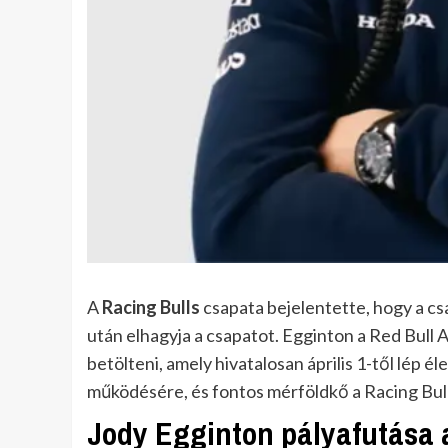
A
Racing Bulls
csapata bejelentette, hogy a cs
után elhagyja a csapatot. Egginton a Red Bull
betölteni, amely hivatalosan április 1-től lép él
működésére, és fontos mérföldkő a Racing Bul
Jody Egginton pályafutása 