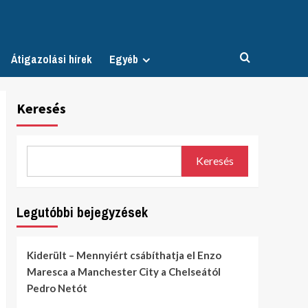
Átigazolási hírek
Egyéb
Keresés
Keresés
Legutóbbi bejegyzések
Kiderült – Mennyiért csábíthatja el Enzo
Maresca a Manchester City a Chelseától
Pedro Netót