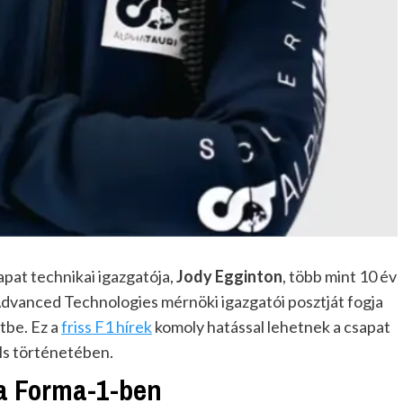
apat technikai igazgatója,
Jody Egginton
, több mint 10 év
 Advanced Technologies mérnöki igazgatói posztját fogja
etbe. Ez a
friss F1 hírek
komoly hatással lehetnek a csapat
ls történetében.
a Forma-1-ben