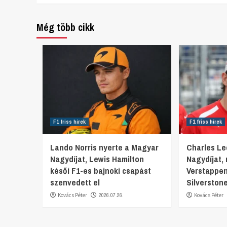
Reading
Még több cikk
F1 friss hírek
F1 friss hírek
Lando Norris nyerte a Magyar
Charles Lec
Nagydíjat, Lewis Hamilton
Nagydíjat,
késői F1-es bajnoki csapást
Verstappen
szenvedett el
Silverston
Kovács Péter
2026.07.26.
Kovács Péter