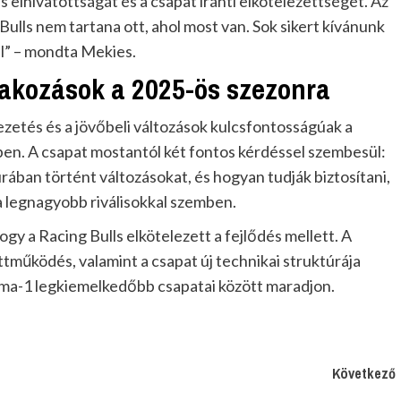
elhivatottságát és a csapat iránti elkötelezettségét. Az
Bulls nem tartana ott, ahol most van. Sok sikert kívánunk
ül” – mondta Mekies.
rakozások a 2025-ös szezonra
vezetés és a jövőbeli változások kulcsfontosságúak a
en. A csapat mostantól két fontos kérdéssel szembesül:
rában történt változásokat, és hogyan tudják biztosítani,
 legnagyobb riválisokkal szemben.
 hogy a Racing Bulls elkötelezett a fejlődés mellett. A
tműködés, valamint a csapat új technikai struktúrája
Forma-1 legkiemelkedőbb csapatai között maradjon.
Következő