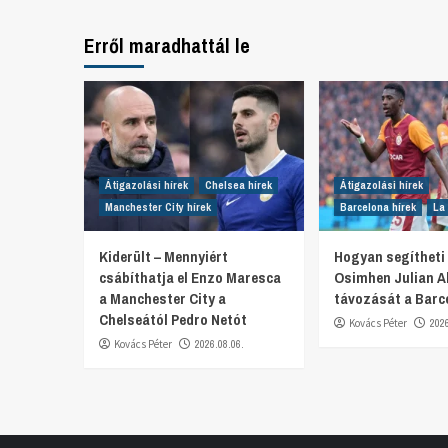
Erről maradhattál le
Átigazolási hírek
Chelsea hírek
Átigazolási hírek
Manchester City hírek
Barcelona hírek
La 
Kiderült – Mennyiért
Hogyan segítheti 
csábíthatja el Enzo Maresca
Osimhen Julian A
a Manchester City a
távozását a Barc
Chelseától Pedro Netót
Kovács Péter
202
Kovács Péter
2026.08.06.