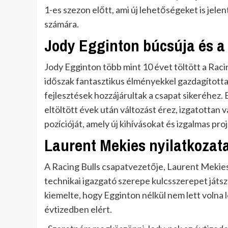
1-es szezon előtt, ami új lehetőségeket is jele
számára.
Jody Egginton búcsúja és a 
Jody Egginton több mint 10 évet töltött a Racing
időszak fantasztikus élményekkel gazdagította ő
fejlesztések hozzájárultak a csapat sikeréhez.
eltöltött évek után változást érez, izgatottan
pozícióját, amely új kihívásokat és izgalmas pr
Laurent Mekies nyilatkozat
A Racing Bulls csapatvezetője, Laurent Mekies
technikai igazgató szerepe kulcsszerepet játs
kiemelte, hogy Egginton nélkül nem lett volna l
évtizedben elért.