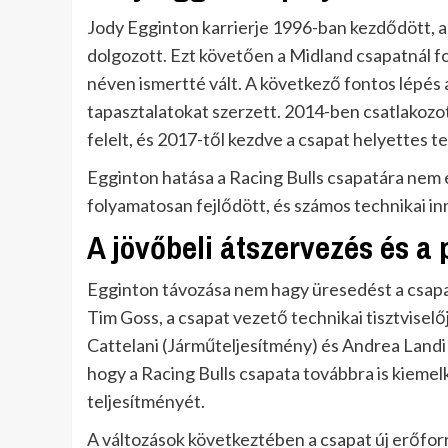
Jody Egginton karrierje 1996-ban kezdődött, a
dolgozott. Ezt követően a Midland csapatnál f
néven ismertté vált. A következő fontos lépés 
tapasztalatokat szerzett. 2014-ben csatlakozo
felelt, és 2017-től kezdve a csapat helyettes te
Egginton hatása a Racing Bulls csapatára nem e
folyamatosan fejlődött, és számos technikai in
A jövőbeli átszervezés és a 
Egginton távozása nem hagy üresedést a csapatb
Tim Goss, a csapat vezető technikai tisztviselő
Cattelani (Járműteljesítmény) és Andrea Landi (
hogy a Racing Bulls csapata továbbra is kiemel
teljesítményét.
A változások következtében a csapat új erőfor