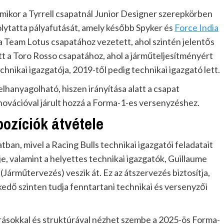
mikor a Tyrrell csapatnál Junior Designer szerepkörben
olytatta pályafutását, amely később Spyker és
Force India
a Team Lotus csapatához vezetett, ahol szintén jelentős
tt a Toro Rosso csapatához, ahol a járműteljesítményért
chnikai igazgatója, 2019-től pedig technikai igazgató lett.
lhanyagolható, hiszen irányítása alatt a csapat
novációval járult hozzá a Forma-1-es versenyzéshez.
pozíciók átvétele
an, mivel a Racing Bulls technikai igazgatói feladatait
je, valamint a helyettes technikai igazgatók, Guillaume
Járműtervezés) veszik át. Ez az átszervezés biztosítja,
kedő szinten tudja fenntartani technikai és versenyzői
rásokkal és struktúrával nézhet szembe a 2025-ös Forma-