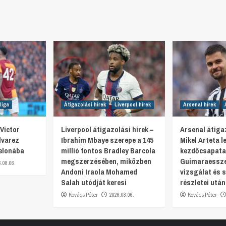
liga
Átigazolási hírek
Liverpool hírek
Arsenal hírek
Victor
Liverpool átigazolási hírek –
Arsenal átigaz
lvarez
Ibrahim Mbaye szerepe a 145
Mikel Arteta 
elonába
millió fontos Bradley Barcola
kezdőcsapata
megszerzésében, miközben
Guimaraesszel
6.08.06.
Andoni Iraola Mohamed
vizsgálat és 
Salah utódját keresi
részletei után
Kovács Péter
2026.08.06.
Kovács Péter