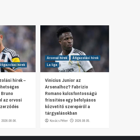
Arsenal hírek
Átigazolási hírek
Átigazolási hírek
La liga
olási hírek –
Vinicius Junior az
lehetséges
Arsenalhoz? Fabrizio
 Bruno
Romano kulcsfontosságú
 az orvosi
frissítése egy befolyásos
szerződés
közvetítő szerepéről a
tárgyalásokban
2026.08.06.
Kovács Péter
2026.08.05.