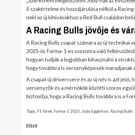
„Szeretném megköszönni Jody-nak az évtizedes 
ő szakértelme és hozzájárulása nélkül a Racing 
neki az új kihívásokhoz a Red Bull családon bel
A Racing Bulls jövője és vá
A Racing Bulls csapat számára az új technikai 
2025-ös Forma-1-es szezonra való felkészülésb
hogyan tudják a legjobban kihasználni a struktú
hogy továbbra is versenyképesek maradjanak a
A csapat új drivercsere és az új név is azt jelzi,
versenyzők és a mérnökök közötti szoros együt
biztosítja, hogy a Racing Bulls továbbra is a 
Tags:
F1 hírek
,
Forma-1 2025
,
Jody Egginton
,
Racing Bulls
Continue
Előző