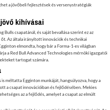
nthet a jövőbeli fejlesztések és versenystratégiák
jövő kihívásai
 Bulls csapatánál, és saját bevallása szerint ez az
t. Az általa irányított innovációk és technikai
 Egginton elmondta, hogy bár a Forma-1-es világban
 várja a Red Bull Advanced Technologies mérnöki igazgatói
ojekteket tartogat számára.
a
 is méltatta Egginton munkáját, hangsúlyozva, hogy a
zott a csapat innovációiban és fejlődésében. Mekies
ehetséges az a fejlődés, amelyet a csapat az elmúlt