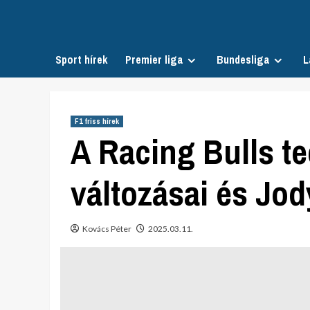
Skip
to
content
Sport hírek
Premier liga
Bundesliga
L
F1 friss hírek
A Racing Bulls t
változásai és Jo
Kovács Péter
2025.03.11.