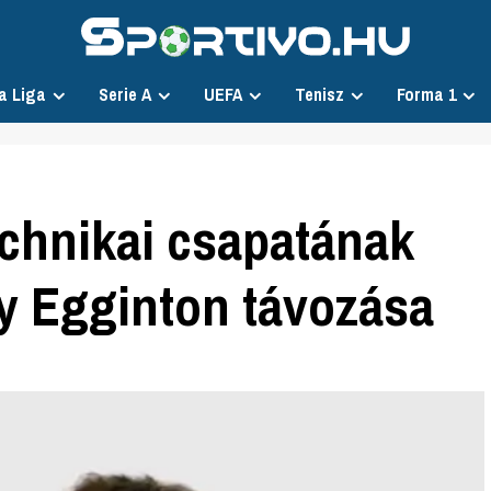
a Liga
Serie A
UEFA
Tenisz
Forma 1
echnikai csapatának
dy Egginton távozása