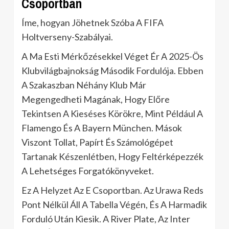
Csoportban
Íme, hogyan Jöhetnek Szóba A FIFA
Holtverseny-Szabályai.
A Ma Esti Mérkőzésekkel Véget Ér A 2025-Ös
Klubvilágbajnokság Második Fordulója. Ebben
A Szakaszban Néhány Klub Már
Megengedheti Magának, Hogy Előre
Tekintsen A Kieséses Körökre, Mint Például A
Flamengo És A Bayern München. Mások
Viszont Tollat, Papírt És Számológépet
Tartanak Készenlétben, Hogy Feltérképezzék
A Lehetséges Forgatókönyveket.
Ez A Helyzet Az E Csoportban. Az Urawa Reds
Pont Nélkül Áll A Tabella Végén, És A Harmadik
Forduló Után Kiesik. A River Plate, Az Inter