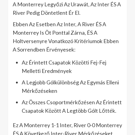
A Monterrey Legyőzi Az Urawát, Az Inter ÉS A
River Pedig Döntetlent Ér El.
Ebben Az Esetben Az Inter, A River ÉS A
Monterrey Is Öt Ponttal Zárna, ÉS A
Holtversenyre Vonatkozó Kritériumok Ebben
A Sorrendben Érvényesek:
Az Érintett Csapatok Közötti Fej-Fej
Melletti Eredmények
A Legjobb Gólkülönbség Az Egymás Elleni
Mérkőzéseken
Az Összes Csoportmérkőzésen Az Érintett
Csapatok Között A Legtöbb Gólt Lőtték.
Ez A Monterrey 1-1 Inter, River 0-0 Monterrey
ÉS A Következő Inter-River Mérkőzéseket