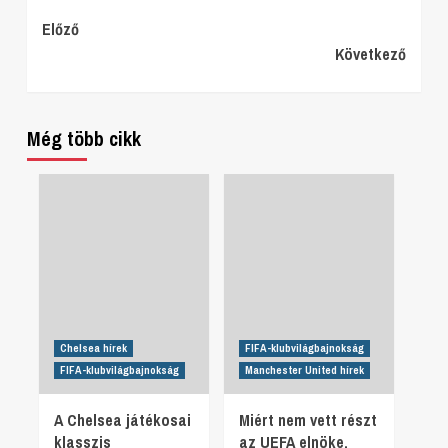
Continue
Előző
Következő
Reading
Még több cikk
Chelsea hírek
FIFA-klubvilágbajnokság
FIFA-klubvilágbajnokság
Manchester United hírek
A Chelsea játékosai
Miért nem vett részt
klasszis
az UEFA elnöke,