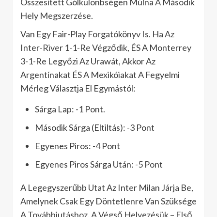
Összesített Gólkülönbségen Múlna A Második
Hely Megszerzése.
Van Egy Fair-Play Forgatókönyv Is. Ha Az
Inter-River 1-1-Re Végződik, ÉS A Monterrey
3-1-Re Legyőzi Az Urawát, Akkor Az
Argentínakat ÉS A Mexikóiakat A Fegyelmi
Mérleg Választja El Egymástól:
Sárga Lap: -1 Pont.
Második Sárga (Eltiltás): -3 Pont
Egyenes Piros: -4 Pont
Egyenes Piros Sárga Után: -5 Pont
A Legegyszerűbb Utat Az Inter Milan Járja Be,
Amelynek Csak Egy Döntetlenre Van Szüksége
A Továbbjutáshoz. A Végső Helyezésük – Első