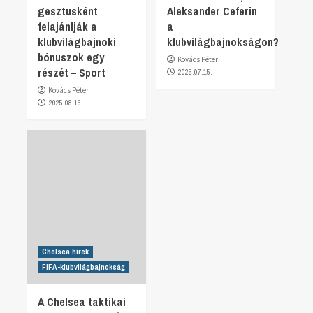
gesztusként
Aleksander Ceferin
felajánlják a
a
klubvilágbajnoki
klubvilágbajnokságon?
bónuszok egy
Kovács Péter
részét – Sport
2025.07.15.
Kovács Péter
2025.08.15.
Chelsea hírek
FIFA-klubvilágbajnokság
A Chelsea taktikai