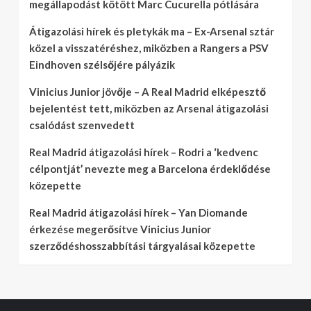
megállapodást kötött Marc Cucurella pótlására
Átigazolási hírek és pletykák ma – Ex-Arsenal sztár
közel a visszatéréshez, miközben a Rangers a PSV
Eindhoven szélsőjére pályázik
Vinicius Junior jövője – A Real Madrid elképesztő
bejelentést tett, miközben az Arsenal átigazolási
csalódást szenvedett
Real Madrid átigazolási hírek – Rodri a ‘kedvenc
célpontját’ nevezte meg a Barcelona érdeklődése
közepette
Real Madrid átigazolási hírek – Yan Diomande
érkezése megerősítve Vinicius Junior
szerződéshosszabbítási tárgyalásai közepette