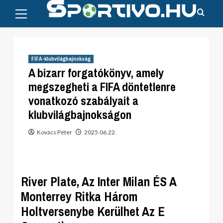
Primary
Skip
Menu
to
content
FIFA-klubvilágbajnokság
A bizarr forgatókönyv, amely
megszegheti a FIFA döntetlenre
vonatkozó szabályait a
klubvilágbajnokságon
Kovács Péter
2025.06.22.
River Plate, Az Inter Milan ÉS A
Monterrey Ritka Három
Holtversenybe Kerülhet Az E