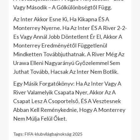
Vagy Második – A Gólkülönbségtől Függ.
Az Inter Akkor Esne Ki, Ha Kikapna ÉS A
Monterrey Nyerne. Ha Az Inter ÉS A River 2-2-
Es Vagy Annál Jobb Döntetlent Ér El, Akkor A
Monterrey Eredményétől Függetlenül
Mindketten Továbbjuthatnak. A River Még Az
Urawa Elleni Nagyarányú Győzelemmel Sem
Juthat Tovább, Hacsak Az Inter Nem Botlik.
Egy Másik Forgatókönyv: Ha Az Inter Vagy A
River Valamelyik Csapata Nyer, Akkor Az A
Csapat Lesz A Csoportelső, ÉS A Vesztesnek
Abban Kell Reménykednie, Hogy A Monterrey
Nem Múlja Felül Őket.
Tags:
FIFA-klubvilágbajnokság 2025