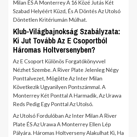
Milan ÉS A Monterrey A 16 Közé Jutás Két
Szabad Helyéért Küzd, És A Döntés Az Utolsó
Döntetlen Kritériumán Múlhat.
Klub-Világbajnokság Szabályzata:
Ki Jut Tovább Az E Csoportból
Háromas Holtversenyben?
Az E Csoport Különös Forgatókönyvvel
Nézhet Szembe. A River Plate Jelenleg Négy
Ponttalvezet, Mögötte Az Inter Milan
Következik Ugyanilyen Pontszámmal. A
Monterrey Két Ponttal A Harmadik, Az Urawa
Reds Pedig Egy Ponttal Az Utolsó.
Az Utolsó Fordulóban Az Inter Milan A River
Plate ÉS Az Urawa A Monterrey Ellen Lép
Pályára. Háromas Holtverseny Alakulhat Ki, Ha