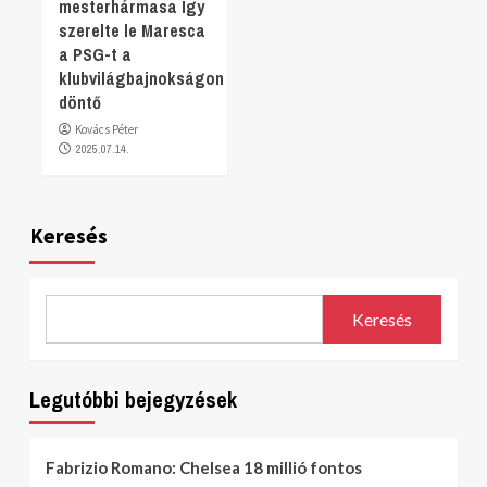
mesterhármasa Így
szerelte le Maresca
a PSG-t a
klubvilágbajnokságon
döntő
Kovács Péter
2025.07.14.
Keresés
Keresés
Legutóbbi bejegyzések
Fabrizio Romano: Chelsea 18 millió fontos