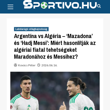
Primary
Skip
Menu
to
content
Labdarúgó-világbajnokság
Argentína vs Algéria – ‘Mazadona’
és ‘Hadj Messi’: Miért hasonlítják az
algériai fiatal tehetségeket
Maradonához és Messihez?
Kovács Péter
2026.06.16.