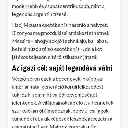
modernebb és csapatcentrikusabb, mint a
legendás argentin tízesé.
Hadj Moussa esetében is hasonló a helyzet.
Bizonyos megmozdulásai emlékeztethetnek
Messire – ahogy sok jó technikájú, bal lábas,
befelé húzó szélső esetében is –, de a két
játékos teljesen eltérő stílusban játszik.
Az igazi cél: saját legendává válni
Végső soron ezek a becenevek inkább az
algériai fiatal generáció körüli lelkesedést
tükrözik, semmint valódi egyenlőséget
jelentenek. A világbajnokság előtt a Fennekek
szurkolói arról álmodoznak, hogy új csillagok
tűnjenek fel, akik képesek lesznek átvezetni a
csapatot a Riyad Mahrez-korszak utáni