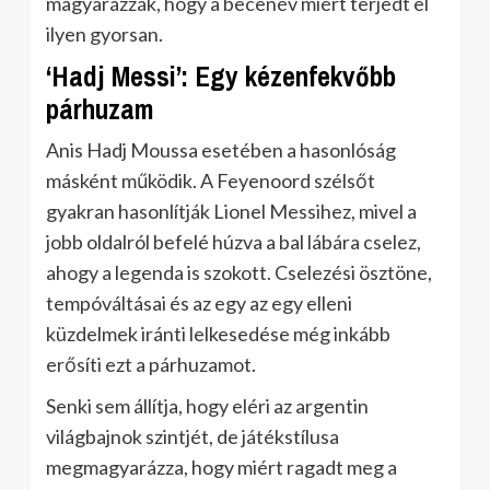
magyarázzák, hogy a becenév miért terjedt el
ilyen gyorsan.
‘Hadj Messi’: Egy kézenfekvőbb
párhuzam
Anis Hadj Moussa esetében a hasonlóság
másként működik. A Feyenoord szélsőt
gyakran hasonlítják Lionel Messihez, mivel a
jobb oldalról befelé húzva a bal lábára cselez,
ahogy a legenda is szokott. Cselezési ösztöne,
tempóváltásai és az egy az egy elleni
küzdelmek iránti lelkesedése még inkább
erősíti ezt a párhuzamot.
Senki sem állítja, hogy eléri az argentin
világbajnok szintjét, de játékstílusa
megmagyarázza, hogy miért ragadt meg a