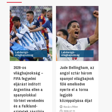
Labdarúgó-
Labdarúgó-
világbajnokság
világbajnokság
2026-os
Jude Bellingham, az
világbajnokság –
angol sztár három
FIFA fegyelmi
spanyol világbajnok
eljárást indított
fölé emelkedve
Argentína ellen a
nyerte el a torna
spanyolokkal
legjobb
történt verekedés
középpályása díjat
és a Falkland-
Kovács Péter
szigetek zászlója
2026.07.21.