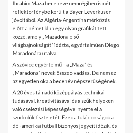
Ibrahim Maza beceneve nemrégiben ismét
reflektorfénybe került a Bayer Leverkusen
jóvoltából. Az Algéria-Argentína mérkőzés
előtt a német klub egy olyan grafikát tett
közzé, amely „Mazadona első
világbajnokságát” idézte, egyértelműen Diego
Maradonára utalva.
A szóvicc egyértelmű – a „Maza” és
„Maradona” nevek összeolvadása. De nem ez
az egyetlen oka a becenév népszerűségének.
A 20 éves támadó középpályás technikai
tudásával, kreativitásával és a szűk helyeken
való cselezési képességével nyerte el a
szurkolók tiszteletét. Ezek a tulajdonságok a
dél-amerikai futball bizonyos jegyeit idézik, és