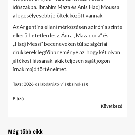
időszakba. Ibrahim Maza és Anis Hadj Moussa
a legesélyesebb jelöltek között vannak.
Az Argentína elleni mérkőzésen az irónia szinte
elkerülhetetlen lesz. Ám a „Mazadona” és
„Hadj Messi” beceneveken túl az algériai
drukkerek legfőbb reménye az, hogy két olyan
játékost lássanak, akik teljesen saját jogon
írnak majd történelmet.
Tags:
2026-os labdarúgó-világbajnokság
Continue
Előző
Következő
Reading
Még több cikk