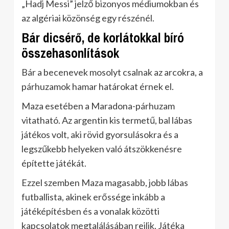
„Hadj Messi” jelző bizonyos médiumokban és
az algériai közönség egy részénél.
Bár dicsérő, de korlátokkal bíró
összehasonlítások
Bár a becenevek mosolyt csalnak az arcokra, a
párhuzamok hamar határokat érnek el.
Maza esetében a Maradona-párhuzam
vitatható. Az argentin kis termetű, bal lábas
játékos volt, aki rövid gyorsulásokra és a
legszűkebb helyeken való átszökkenésre
építette játékát.
Ezzel szemben Maza magasabb, jobb lábas
futballista, akinek erőssége inkább a
játéképítésben és a vonalak közötti
kapcsolatok megtalálásában rejlik. Játéka