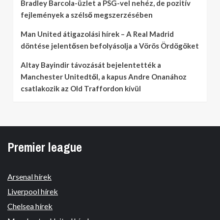
Bradley Barcola-üzlet a PSG-vel nehéz, de pozitív
fejlemények a szélső megszerzésében
Man United átigazolási hírek – A Real Madrid
döntése jelentősen befolyásolja a Vörös Ördögöket
Altay Bayindir távozását bejelentették a
Manchester Unitedtől, a kapus Andre Onanához
csatlakozik az Old Traffordon kívül
Premier league
Arsenal hírek
Liverpool hírek
Chelsea hírek