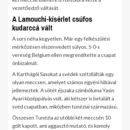
vezetőedző váltását.
A Lamouchi-kísérlet csúfos
kudarccá vált
A sors néha kegyetlen. Már egy felkészülési
mérkőzésen elszenvedett súlyos, 5-0-s
vereség Belgium ellen megrendítette a csapat
önbizalmát.
A Karthágói Sasokat a svédek szétzilálták egy
olyan meccsen, amelyet számos egyéni hibával
jellemeztek. A sötét éjszaka szimbóluma Yasin
Ayari középpályás volt, aki kétszer is betalált a
svéd csapatban, miközben tunéziai származású.
Összesen Tunézia az utóbbi két meccsén 10
gólt kapott, ami aggasztó mutató, és komoly