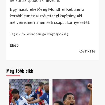
nélkül a kispadon kinevezni.
Egy másik lehetőség Mondher Kebaier, a
korábbi tunéziai szövetségi kapitány, aki
mélyen ismeri a nemzeti csapat környezetét.
Tags:
2026-os labdarúgó-világbajnokság
Continue
Előző
Következő
Reading
Még több cikk