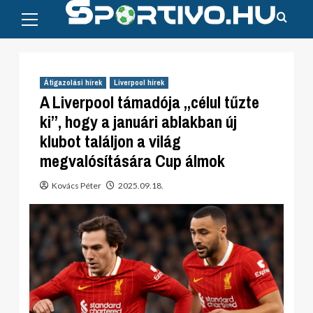
Primary
Skip
Menu
to
content
Átigazolási hírek
Liverpool hírek
A Liverpool támadója „célul tűzte
ki”, hogy a januári ablakban új
klubot találjon a világ
megvalósítására Cup álmok
Kovács Péter
2025.09.18.