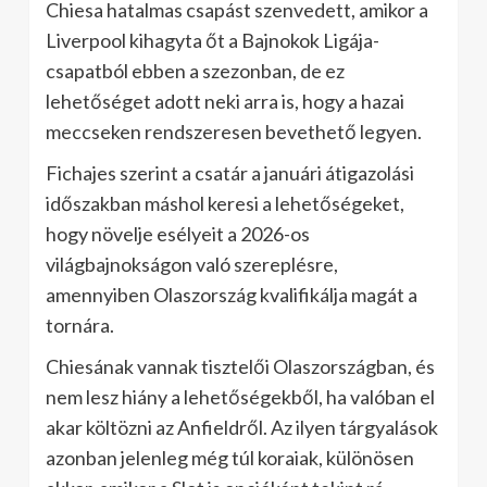
Chiesa hatalmas csapást szenvedett, amikor a
Liverpool kihagyta őt a Bajnokok Ligája-
csapatból ebben a szezonban, de ez
lehetőséget adott neki arra is, hogy a hazai
meccseken rendszeresen bevethető legyen.
Fichajes szerint a csatár a januári átigazolási
időszakban máshol keresi a lehetőségeket,
hogy növelje esélyeit a 2026-os
világbajnokságon való szereplésre,
amennyiben Olaszország kvalifikálja magát a
tornára.
Chiesának vannak tisztelői Olaszországban, és
nem lesz hiány a lehetőségekből, ha valóban el
akar költözni az Anfieldről. Az ilyen tárgyalások
azonban jelenleg még túl koraiak, különösen