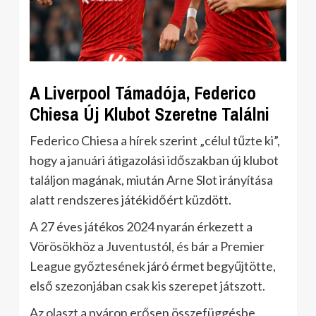
A Liverpool Támadója, Federico
Chiesa Új Klubot Szeretne Találni
Federico Chiesa a hírek szerint „célul tűzte ki”,
hogy a januári átigazolási időszakban új klubot
találjon magának, miután Arne Slot irányítása
alatt rendszeres játékidőért küzdött.
A 27 éves játékos 2024 nyarán érkezett a
Vörösökhöz a Juventustól, és bár a Premier
League győztesének járó érmet begyűjtötte,
első szezonjában csak kis szerepet játszott.
Az olaszt a nyáron erősen összefüggésbe