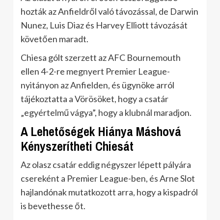
hozták az Anfieldről való távozással, de Darwin
Nunez, Luis Diaz és Harvey Elliott távozását
követően maradt.
Chiesa gólt szerzett az AFC Bournemouth
ellen 4-2-re megnyert Premier League-
nyitányon az Anfielden, és ügynöke arról
tájékoztatta a Vörösöket, hogy a csatár
„egyértelmű vágya”, hogy a klubnál maradjon.
A Lehetőségek Hiánya Máshová
Kényszerítheti Chiesát
Az olasz csatár eddig négyszer lépett pályára
csereként a Premier League-ben, és Arne Slot
hajlandónak mutatkozott arra, hogy a kispadról
is bevethesse őt.