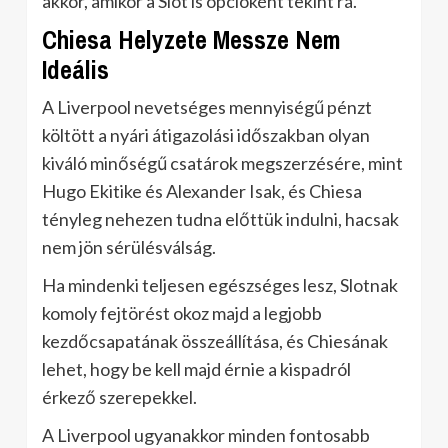
akkor, amikor a Slot is opcióként tekint rá.
Chiesa Helyzete Messze Nem
Ideális
A Liverpool nevetséges mennyiségű pénzt
költött a nyári átigazolási időszakban olyan
kiváló minőségű csatárok megszerzésére, mint
Hugo Ekitike és Alexander Isak, és Chiesa
tényleg nehezen tudna előttük indulni, hacsak
nem jön sérülésválság.
Ha mindenki teljesen egészséges lesz, Slotnak
komoly fejtörést okoz majd a legjobb
kezdőcsapatának összeállítása, és Chiesának
lehet, hogy be kell majd érnie a kispadról
érkező szerepekkel.
A Liverpool ugyanakkor minden fontosabb