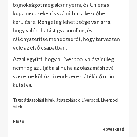
bajnokságot meg akar nyerni, és Chiesa a
kupameccseken is számíthat a kezdőbe
kerülésre. Rengeteg lehetősége van arra,
hogy valódi hatást gyakoroljon, és
rákényszerítse menedzserét, hogy tervezzen
vele az első csapatban.
Azzal együtt, hogy a Liverpool valószínűleg
nem fog az útjába állni, ha az olasz máshová
szeretne költözni rendszeres játékidő után
kutatva.
Tags:
átigazolási hírek
,
átigazolások
,
Liverpool
,
Liverpool
hírek
Continue
Előző
Következő
Reading