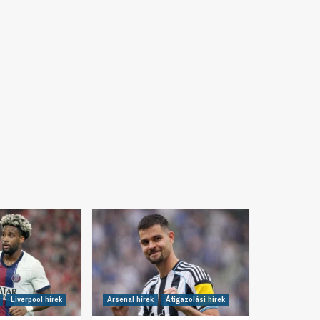
Liverpool hírek
Arsenal hírek
Átigazolási hírek