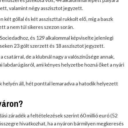
endszeres játékosa volt, 44 alkalommal lépett pályára
tt, valamint négy asszisztot jegyzett.
két góllal és két assziszttal rukkolt elő, míg a baszk
tt a nem túl sikeres szezon során.
Sociedadhoz, és 129 alkalommal képviselte jelenlegi
ken 23 gólt szerzett és 18 asszisztot jegyzett.
a csatárral, de a klubnál nagy a valószínűsége annak,
 labdarúgásról, ami kényes helyzetbe hozná őket a nyári
k helyén áll, hét ponttal lemaradva a hatodik helyezett
yáron?
si záradék a feltételezések szerint 60 millió euró (52
az összegre hivatkozhat, ha a nyáron bármilyen megkeresés