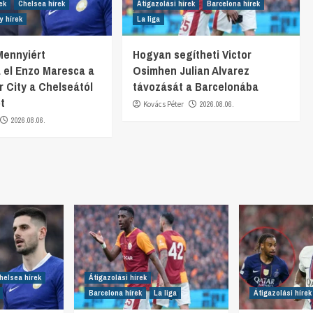
ek
Chelsea hírek
Átigazolási hírek
Barcelona hírek
y hírek
La liga
 Mennyiért
Hogyan segítheti Victor
a el Enzo Maresca a
Osimhen Julian Alvarez
 City a Chelseától
távozását a Barcelonába
t
Kovács Péter
2026.08.06.
2026.08.06.
helsea hírek
Átigazolási hírek
Barcelona hírek
La liga
Átigazolási hírek