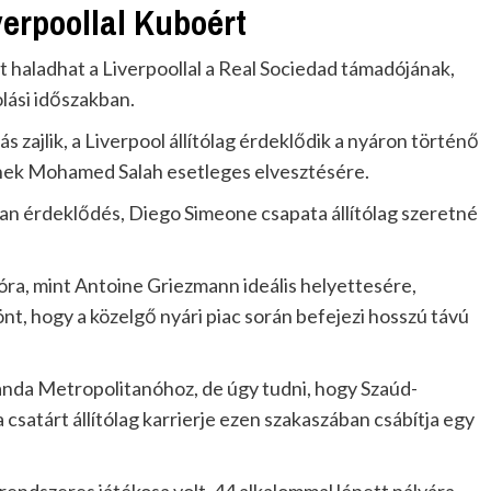
verpoollal Kuboért
ett haladhat a Liverpoollal a Real Sociedad támadójának,
olási időszakban.
ás zajlik, a Liverpool állítólag érdeklődik a nyáron történő
ülnek Mohamed Salah esetleges elvesztésére.
 van érdeklődés, Diego Simeone csapata állítólag szeretné
óra, mint Antoine Griezmann ideális helyettesére,
nt, hogy a közelgő nyári piac során befejezi hosszú távú
anda Metropolitanóhoz, de úgy tudni, hogy Szaúd-
a csatárt állítólag karrierje ezen szakaszában csábítja egy