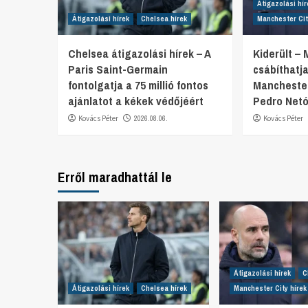
Átigazolási hír
Átigazolási hírek
Chelsea hírek
Manchester Cit
Chelsea átigazolási hírek – A
Kiderült –
Paris Saint-Germain
csábíthatj
fontolgatja a 75 millió fontos
Manchester
ajánlatot a kékek védőjéért
Pedro Netó
Kovács Péter
2026.08.06.
Kovács Péter
Erről maradhattál le
Átigazolási hírek
C
Átigazolási hírek
Chelsea hírek
Manchester City hírek