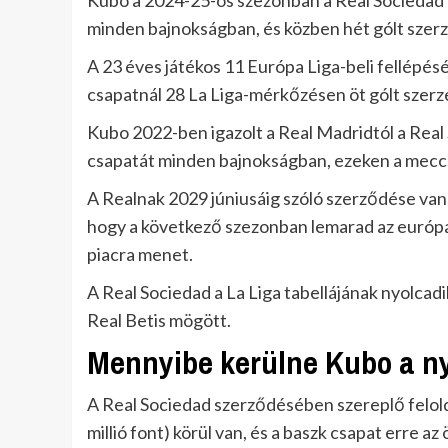
Kubo a 2024-25-ös szezonban a Real Sociedad r
minden bajnokságban, és közben hét gólt szerze
A 23 éves játékos 11 Európa Liga-beli fellépésén 
csapatnál 28 La Liga-mérkőzésen öt gólt szerze
Kubo 2022-ben igazolt a Real Madridtól a Real 
csapatát minden bajnokságban, ezeken a meccse
A Realnak 2029 júniusáig szóló szerződése van 
hogy a következő szezonban lemarad az európai
piacra menet.
A Real Sociedad a La Liga tabellájának nyolcadi
Real Betis mögött.
Mennyibe kerülne Kubo a n
A Real Sociedad szerződésében szereplő feloldá
millió font) körül van, és a baszk csapat erre 