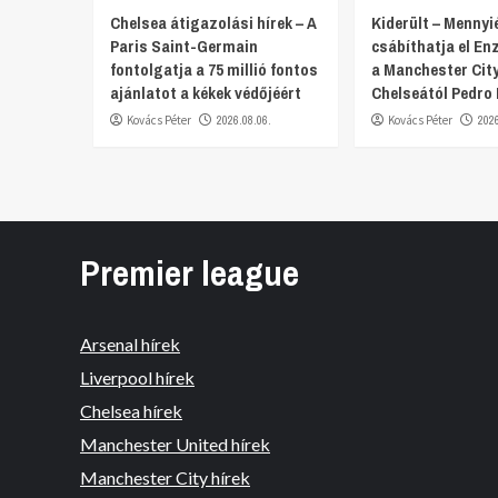
Chelsea átigazolási hírek – A
Kiderült – Mennyi
Paris Saint-Germain
csábíthatja el E
fontolgatja a 75 millió fontos
a Manchester City
ajánlatot a kékek védőjéért
Chelseától Pedro
Kovács Péter
2026.08.06.
Kovács Péter
202
Premier league
Arsenal hírek
Liverpool hírek
Chelsea hírek
Manchester United hírek
Manchester City hírek