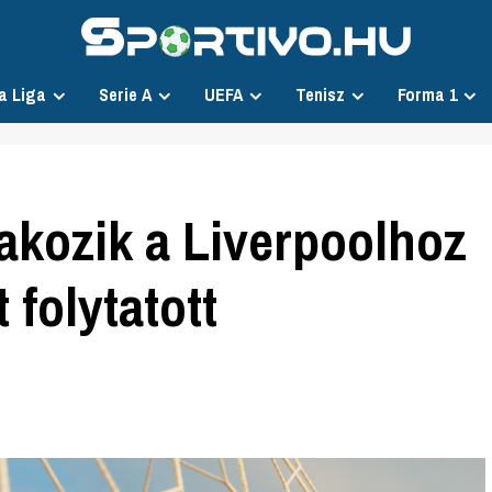
a Liga
Serie A
UEFA
Tenisz
Forma 1
lakozik a Liverpoolhoz
 folytatott