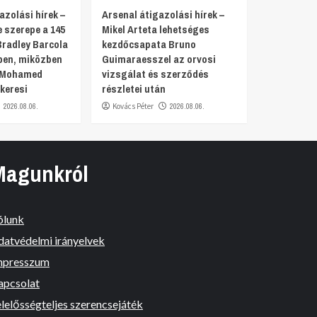
azolási hírek –
Arsenal átigazolási hírek –
 szerepe a 145
Mikel Arteta lehetséges
Bradley Barcola
kezdőcsapata Bruno
en, miközben
Guimaraesszel az orvosi
a Mohamed
vizsgálat és szerződés
keresi
részletei után
2026.08.06.
Kovács Péter
2026.08.06.
Magunkról
ólunk
datvédelmi irányelvek
mpresszum
apcsolat
lelősségteljes szerencsejáték