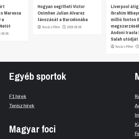
ért
Hogyan segítheti Victor
Liverpool átig
nzo Maresca
Osimhen Julian Alvarez
Ibrahim Mbaye
 a
távozását a Barcelonába
millió fontos 
 Netót
megszerzéséb
Kovács Péter
2026.08.06.
Andoni Iraol
6.08.06.
Salah utódját 
Kovács Péter
Egyéb sportok
F1 hírek
R
Tenisz hírek
A
I
K
Magyar foci
Fe