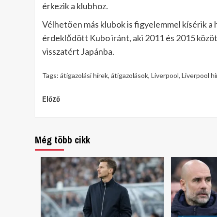
érkezik a klubhoz.
Vélhetően más klubok is figyelemmel kísérik a
érdeklődött Kubo iránt, aki 2011 és 2015 között
visszatért Japánba.
Tags:
átigazolási hírek
,
átigazolások
,
Liverpool
,
Liverpool hí
Continue
Előző
Reading
Még több cikk