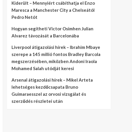
Kiderült – Mennyiért csábíthatja el Enzo
Maresca a Manchester City a Chelseától
Pedro Netót
Hogyan segítheti Victor Osimhen Julian
Alvarez távozását a Barcelonába
Liverpool átigazolási hírek – Ibrahim Mbaye
szerepe a 145 millió fontos Bradley Barcola
megszerzésében, miközben Andoni Iraola
Mohamed Salah utódját keresi
Arsenal átigazolási hírek – Mikel Arteta
lehetséges kezdőcsapata Bruno
Guimaraesszel az orvosi vizsgálat és
szerződés részletei után