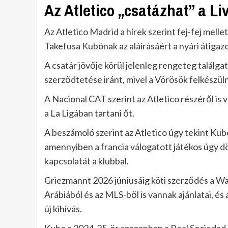
Az Atletico „csatázhat” a Li
Az Atletico Madrid a hírek szerint fej-fej mell
Takefusa Kubónak az aláírásáért a nyári átigaz
A csatár jövője körül jelenleg rengeteg találgat
szerződtetése iránt, mivel a Vörösök felkész
A Nacional CAT szerint az Atletico részéről is
a La Ligában tartani őt.
A beszámoló szerint az Atletico úgy tekint Kub
amennyiben a francia válogatott játékos úgy dö
kapcsolatát a klubbal.
Griezmannt 2026 júniusáig köti szerződés a W
Arábiából és az MLS-ből is vannak ajánlatai, és 
új kihívás.