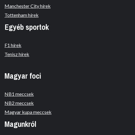
Manchester City hírek
Tottenham hírek
Egyéb sportok
F1 hírek
Tenisz hírek
Magyar foci
NB1 meccsek
NB2 meccsek
Magyar kupa meccsek
Magunkról