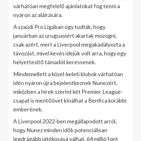
várhatóan megfelelő ajánlatokat fog tenni a
nyáron az aláírására.
A szaúdi Pro Ligában úgy tudták, hogy
januárban az uruguayiért akartak mozogni,
csak azért, mert a Liverpool megakadályozta a
távozást, mivel kevés idejük volt arra, hogy egy
helyettesítő támadót keressenek.
Mindemellett a közel-keleti klubok várhatóan
idén nyáron újra bejelentkeznek Nunezért,
miközben a hírek szerint két Premier League-
csapat is mentőövet kínálhat a Benfica korábbi
emberének.
A Liverpool 2022-ben megállapodott arról,
hogy Nunez minden idők potenciálisan
legdrágább játékosává válhat, 64 millió font