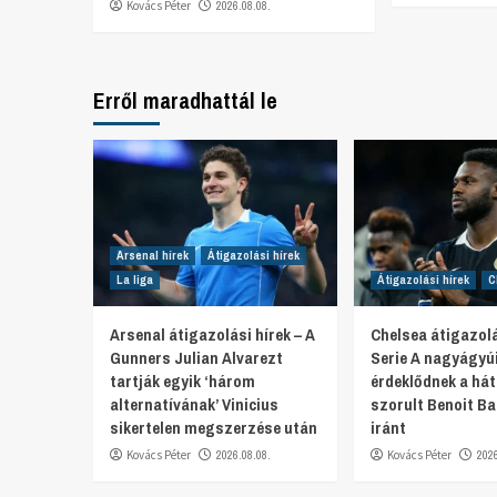
Kovács Péter
2026.08.08.
Erről maradhattál le
Arsenal hírek
Átigazolási hírek
La liga
Átigazolási hírek
C
Arsenal átigazolási hírek – A
Chelsea átigazolá
Gunners Julian Alvarezt
Serie A nagyágyú
tartják egyik ‘három
érdeklődnek a hát
alternatívának’ Vinicius
szorult Benoit Ba
sikertelen megszerzése után
iránt
Kovács Péter
2026.08.08.
Kovács Péter
202