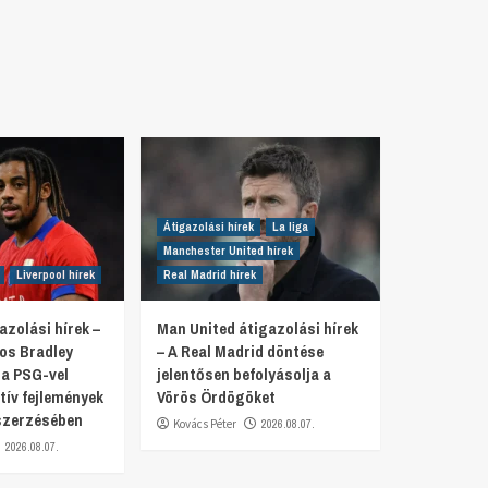
Átigazolási hírek
La liga
Manchester United hírek
Liverpool hírek
Real Madrid hírek
azolási hírek –
Man United átigazolási hírek
tos Bradley
– A Real Madrid döntése
 a PSG-vel
jelentősen befolyásolja a
tív fejlemények
Vörös Ördögöket
szerzésében
Kovács Péter
2026.08.07.
2026.08.07.