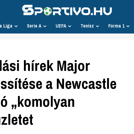
a Liga
Serie A
UEFA
Tenisz
Forma 1
lási hírek Major
issítése a Newcastle
dó „komolyan
zletet