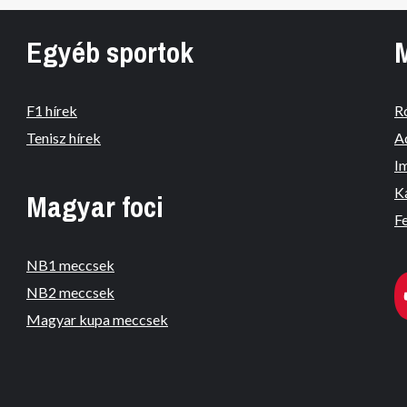
Egyéb sportok
F1 hírek
R
Tenisz hírek
A
I
K
Magyar foci
Fe
NB1 meccsek
NB2 meccsek
Magyar kupa meccsek