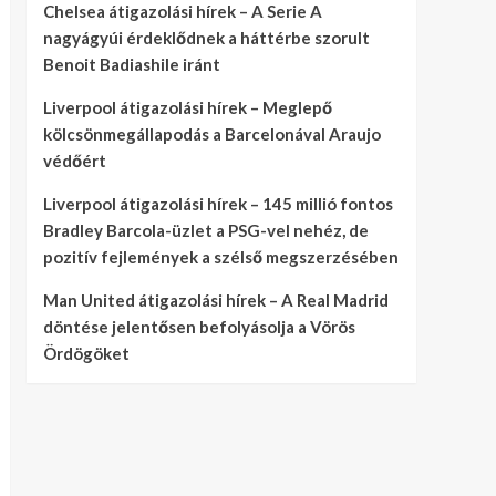
Chelsea átigazolási hírek – A Serie A
nagyágyúi érdeklődnek a háttérbe szorult
Benoit Badiashile iránt
Liverpool átigazolási hírek – Meglepő
kölcsönmegállapodás a Barcelonával Araujo
védőért
Liverpool átigazolási hírek – 145 millió fontos
Bradley Barcola-üzlet a PSG-vel nehéz, de
pozitív fejlemények a szélső megszerzésében
Man United átigazolási hírek – A Real Madrid
döntése jelentősen befolyásolja a Vörös
Ördögöket