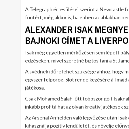
A Telegraph értesülései szerint a Newcastle fo
fontért, még akkor is, ha ebben az ablakban n
ALEXANDER ISAK MEGNYE
BAJNOKI CÍMET A LIVERP
Isak még egyetlen mérkőzésen sem lépett pály
edzéseken, mivel szeretné biztosítani a St Jame
A svédnek időre lehet szüksége ahhoz, hogy m
egyszer felpörög, Slot rendelkezésére áll majd
játékosa.
Csak Mohamed Salah lőtt többször gólt Isaknál
inkább profitálhat az olyan kreatív játékosok sz
Az Arsenal Anfielden való legyőzése után Isak
kihasználja pozitív lendületét, és növelje előn