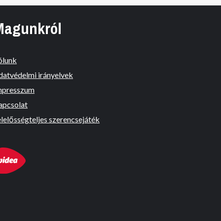
Magunkról
ólunk
datvédelmi irányelvek
mpresszum
apcsolat
lelősségteljes szerencsejáték