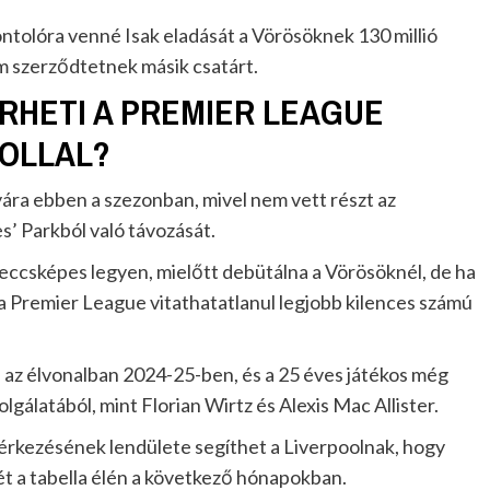
ntolóra venné Isak eladását a Vörösöknek 130 millió
em szerződtetnek másik csatárt.
RHETI A PREMIER LEAGUE
OOLLAL?
ára ebben a szezonban, mivel nem vett részt az
s’ Parkból való távozását.
eccsképes legyen, mielőtt debütálna a Vörösöknél, de ha
 a Premier League vitathatatlanul legjobb kilences számú
 az élvonalban 2024-25-ben, és a 25 éves játékos még
olgálatából, mint Florian Wirtz és Alexis Mac Allister.
 érkezésének lendülete segíthet a Liverpoolnak, hogy
yét a tabella élén a következő hónapokban.