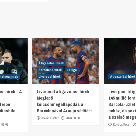
Átigazolási hírek
Barcelona hírek
La liga
helsea hírek
Liverpool hírek
Átigazolási hírek
si hírek – A
Liverpool átigazolási hírek –
Liverpool átig
i
Meglepő
145 millió fon
térbe
kölcsönmegállapodás a
Barcola-üzlet
diashile
Barcelonával Araujo védőért
nehéz, de pozi
a szélső meg
Kovács Péter
2026.08.08.
6.08.08.
Kovács Péter