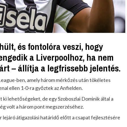
lt, és fontolóra veszi, hogy
lengedik a Liverpoolhoz, ha nem
t – állítja a legfrissebb jelentés.
 League-ben, amely három mérkőzés után tökéletes
nal ellen 1-0-ra győztek az Anfielden.
 ki lehetőségeket, de egy Szoboszlai Dominik által a
lég volt a három pont megszerzéséhez.
 lejáró átigazolási határidő előtt a csapat fejlesztésére