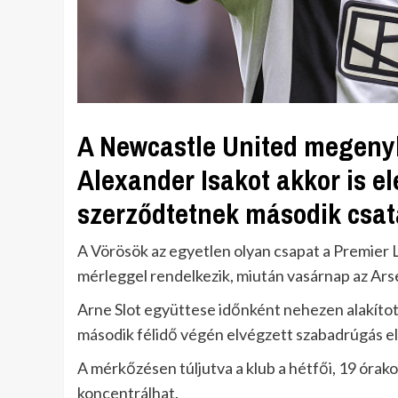
A Newcastle United megenyhü
Alexander Isakot akkor is e
szerződtetnek második csatár
A Vörösök az egyetlen olyan csapat a Premier
mérleggel rendelkezik, miután vasárnap az Arse
Arne Slot együttese időnként nehezen alakított
második félidő végén elvégzett szabadrúgás e
A mérkőzésen túljutva a klub a hétfői, 19 órakor
koncentrálhat.