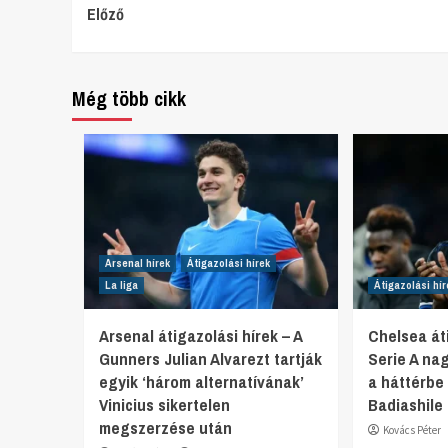
Continue
Előző
Reading
Még több cikk
Arsenal hírek
Átigazolási hírek
La liga
Átigazolási hír
Arsenal átigazolási hírek – A
Chelsea áti
Gunners Julian Alvarezt tartják
Serie A na
egyik ‘három alternatívának’
a háttérbe
Vinicius sikertelen
Badiashile 
megszerzése után
Kovács Péter