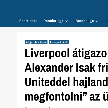
Skip
to
content
Sport hírek
Premier liga
Bundesliga
L
Átigazolási hírek
Liverpool hírek
Liverpool átigazo
Alexander Isak fr
Uniteddel hajlan
megfontolni” az ü