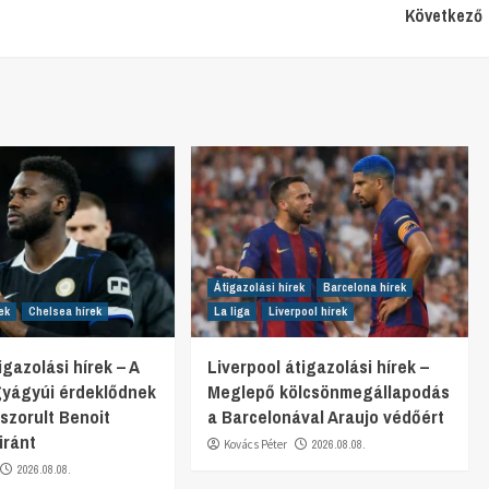
Következő
Átigazolási hírek
Barcelona hírek
ek
Chelsea hírek
La liga
Liverpool hírek
gazolási hírek – A
Liverpool átigazolási hírek –
gyágyúi érdeklődnek
Meglepő kölcsönmegállapodás
 szorult Benoit
a Barcelonával Araujo védőért
iránt
Kovács Péter
2026.08.08.
2026.08.08.