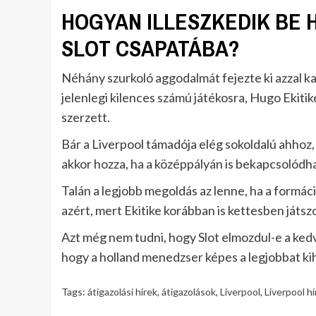
HOGYAN ILLESZKEDIK BE H
SLOT CSAPATÁBA?
Néhány szurkoló aggodalmát fejezte ki azzal ka
jelenlegi kilences számú játékosra, Hugo Ekitik
szerzett.
Bár a Liverpool támadója elég sokoldalú ahhoz, 
akkor hozza, ha a középpályán is bekapcsolódha
Talán a legjobb megoldás az lenne, ha a formác
azért, mert Ekitike korábban is kettesben játszo
Azt még nem tudni, hogy Slot elmozdul-e a ked
hogy a holland menedzser képes a legjobbat kiho
Tags:
átigazolási hírek
,
átigazolások
,
Liverpool
,
Liverpool hí