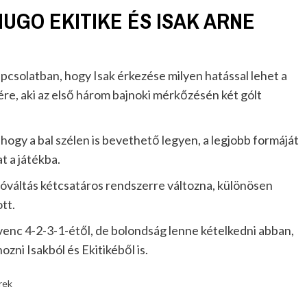
UGO EKITIKE ÉS ISAK ARNE
pcsolatban, hogy Isak érkezése milyen hatással lehet a
ére, aki az első három bajnoki mérkőzésén két gólt
hogy a bal szélen is bevethető legyen, a legjobb formáját
t a játékba.
ióváltás kétcsatáros rendszerre változna, különösen
tt.
venc 4-2-3-1-étől, de bolondság lenne kételkedni abban,
zni Isakból és Ekitikéből is.
rek