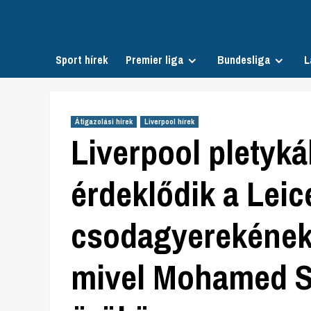
Skip
to
content
Sport hírek
Premier liga
Bundesliga
L
Átigazolási hírek
Liverpool hírek
Liverpool pletyká
érdeklődik a Leic
csodagyerekének 
mivel Mohamed Sa