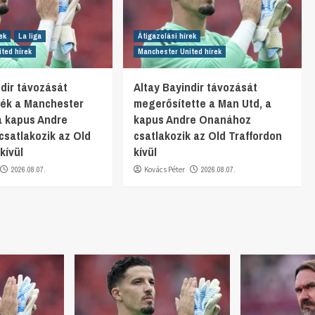
ek
La liga
Átigazolási hírek
ted hírek
Manchester United hírek
ndir távozását
Altay Bayindir távozását
ték a Manchester
megerősítette a Man Utd, a
 a kapus Andre
kapus Andre Onanához
satlakozik az Old
csatlakozik az Old Traffordon
kívül
kívül
2026.08.07.
Kovács Péter
2026.08.07.