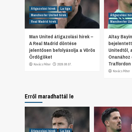
Átigazolási hírek
La liga
Manchester United hírek
Átigazolási hír
Real Madrid hírek
Manchester Uni
Man United átigazolási hírek –
Altay Bayi
A Real Madrid döntése
bejelentet
jelentősen befolyásolja a Vörös
Unitedtől,
Ördögöket
Onanához c
Traffordon 
Kovács Péter
2026.08.07.
Kovács Péter
Erről maradhattál le
Átigazolási hírek
La liga