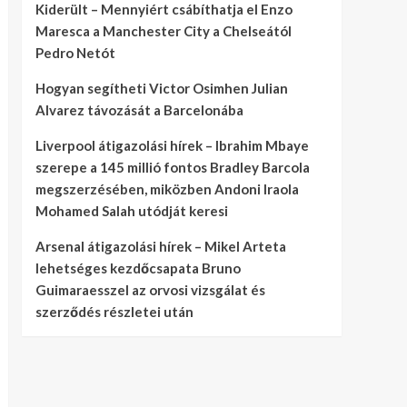
Kiderült – Mennyiért csábíthatja el Enzo
Maresca a Manchester City a Chelseától
Pedro Netót
Hogyan segítheti Victor Osimhen Julian
Alvarez távozását a Barcelonába
Liverpool átigazolási hírek – Ibrahim Mbaye
szerepe a 145 millió fontos Bradley Barcola
megszerzésében, miközben Andoni Iraola
Mohamed Salah utódját keresi
Arsenal átigazolási hírek – Mikel Arteta
lehetséges kezdőcsapata Bruno
Guimaraesszel az orvosi vizsgálat és
szerződés részletei után