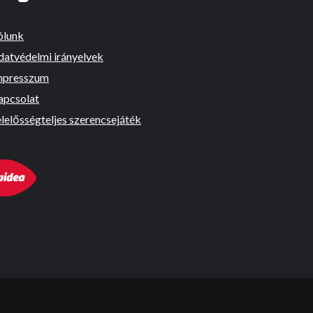
ólunk
datvédelmi irányelvek
mpresszum
apcsolat
lelősségteljes szerencsejáték