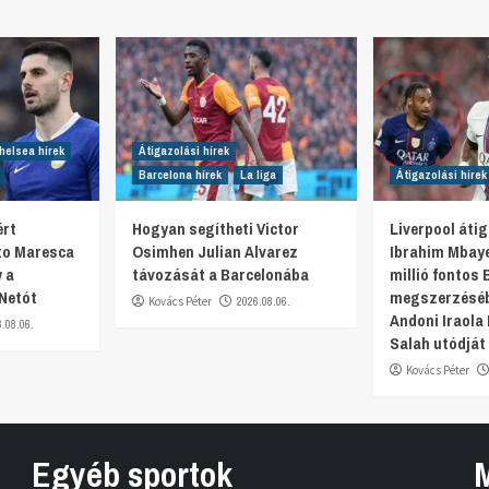
helsea hírek
Átigazolási hírek
Barcelona hírek
La liga
Átigazolási hírek
ért
Hogyan segítheti Victor
Liverpool átig
nzo Maresca
Osimhen Julian Alvarez
Ibrahim Mbaye
 a
távozását a Barcelonába
millió fontos 
 Netót
megszerzéséb
Kovács Péter
2026.08.06.
Andoni Iraol
6.08.06.
Salah utódját 
Kovács Péter
Egyéb sportok