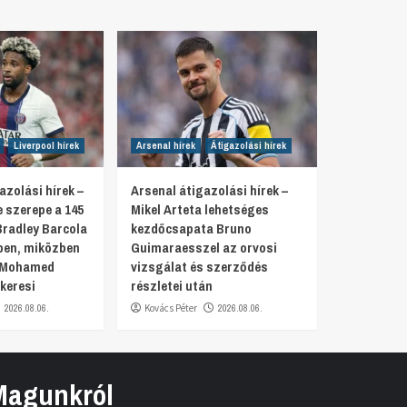
Liverpool hírek
Arsenal hírek
Átigazolási hírek
azolási hírek –
Arsenal átigazolási hírek –
 szerepe a 145
Mikel Arteta lehetséges
Bradley Barcola
kezdőcsapata Bruno
en, miközben
Guimaraesszel az orvosi
a Mohamed
vizsgálat és szerződés
keresi
részletei után
2026.08.06.
Kovács Péter
2026.08.06.
Magunkról