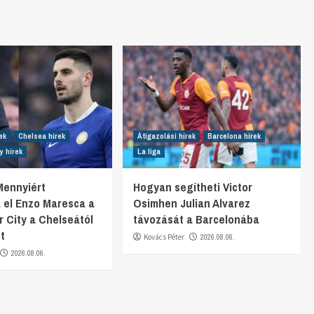
ek
Chelsea hírek
Átigazolási hírek
Barcelona hírek
y hírek
La liga
 Mennyiért
Hogyan segítheti Victor
a el Enzo Maresca a
Osimhen Julian Alvarez
 City a Chelseától
távozását a Barcelonába
t
Kovács Péter
2026.08.06.
2026.08.06.