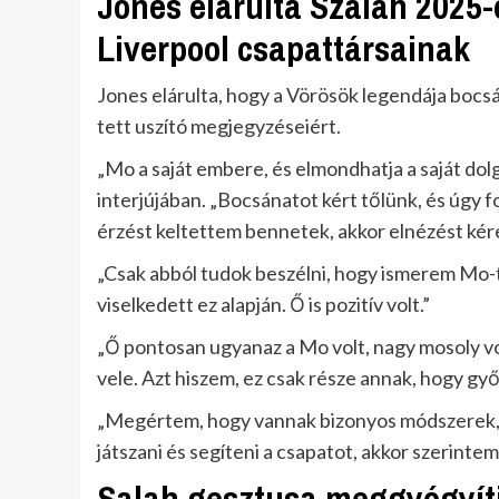
Jones elárulta Szalah 2025-
Liverpool csapattársainak
Jones elárulta, hogy a Vörösök legendája bocsá
tett uszító megjegyzéseiért.
„Mo a saját embere, és elmondhatja a saját dol
interjújában. „Bocsánatot kért tőlünk, és úgy f
érzést keltettem bennetek, akkor elnézést kére
„Csak abból tudok beszélni, hogy ismerem Mo-t
viselkedett ez alapján. Ő is pozitív volt.”
„Ő pontosan ugyanaz a Mo volt, nagy mosoly vo
vele. Azt hiszem, ez csak része annak, hogy győz
„Megértem, hogy vannak bizonyos módszerek, de
játszani és segíteni a csapatot, akkor szerinte
Salah gesztusa meggyógyítj