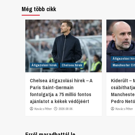
Még több cikk
Átigazolási hír
Átigazolási hírek
Chelsea hírek
Manchester Cit
Chelsea átigazolási hírek – A
Kiderült –
Paris Saint-Germain
csábíthatj
fontolgatja a 75 millió fontos
Manchester
ajánlatot a kékek védőjéért
Pedro Netó
Kovács Péter
2026.08.06.
Kovács Péter
Erről maradhattál le