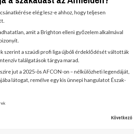
ocsánatkérése elég lesz-e ahhoz, hogy teljesen
tt.
adhatatlan, amit a Brighton elleni győzelem alkalmával
bizonyít.
szerint a szaúdi profi liga újbóli érdeklődését váltották
s intenzív találgatások tárgya marad.
szire jut a 2025-ös AFCON-on – nélkülözheti legendáját,
ába látogat, remélve egy kis ünnepi hangulatot Észak-
rek
Következő