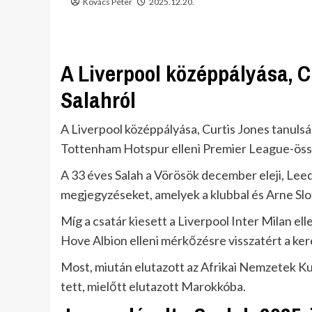
Kovács Péter
2025.12.20.
A Liverpool középpályása, 
Salahról
A Liverpool középpályása, Curtis Jones tanulsá
Tottenham Hotspur elleni Premier League-öss
A 33 éves Salah a Vörösök december eleji, Leed
megjegyzéseket, amelyek a klubbal és Arne Slot
Míg a csatár kiesett a Liverpool Inter Milan ell
Hove Albion elleni mérkőzésre visszatért a ker
Most, miután elutazott az Afrikai Nemzetek Ku
tett, mielőtt elutazott Marokkóba.