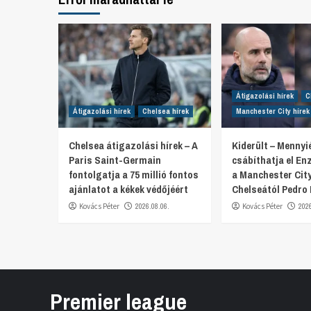
Átigazolási hírek
C
Átigazolási hírek
Chelsea hírek
Manchester City hírek
Chelsea átigazolási hírek – A
Kiderült – Mennyi
Paris Saint-Germain
csábíthatja el E
fontolgatja a 75 millió fontos
a Manchester City
ajánlatot a kékek védőjéért
Chelseától Pedro
Kovács Péter
2026.08.06.
Kovács Péter
202
Premier league