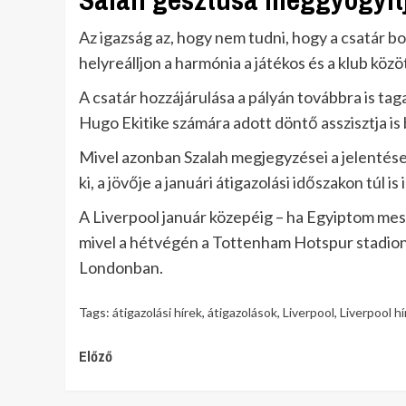
Az igazság az, hogy nem tudni, hogy a csatár b
helyreálljon a harmónia a játékos és a klub közö
A csatár hozzájárulása a pályán továbbra is tag
Hugo Ekitike számára adott döntő asszisztja is 
Mivel azonban Szalah megjegyzései a jelentések 
ki, a jövője a januári átigazolási időszakon túl i
A Liverpool január közepéig – ha Egyiptom mes
mivel a hétvégén a Tottenham Hotspur stadionj
Londonban.
Tags:
átigazolási hírek
,
átigazolások
,
Liverpool
,
Liverpool hí
Continue
Előző
Reading