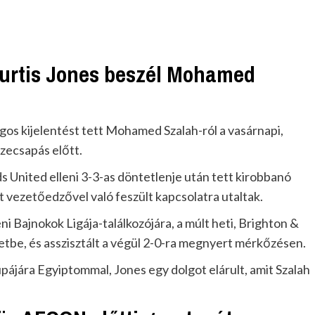
Curtis Jones beszél Mohamed
gos kijelentést tett Mohamed Szalah-ról a vasárnapi,
zecsapás előtt.
s United elleni 3-3-as döntetlenje után tett kirobbanó
 vezetőedzővel való feszült kapcsolatra utaltak.
eni Bajnokok Ligája-találkozójára, a múlt heti, Brighton &
etbe, és asszisztált a végül 2-0-ra megnyert mérkőzésen.
pájára Egyiptommal, Jones egy dolgot elárult, amit Szalah