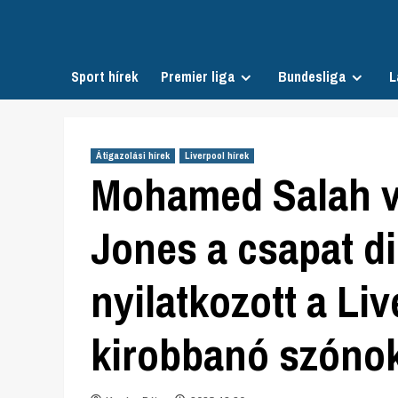
Skip
to
content
Sport hírek
Premier liga
Bundesliga
L
Átigazolási hírek
Liverpool hírek
Mohamed Salah vs
Jones a csapat d
nyilatkozott a Li
kirobbanó szónok