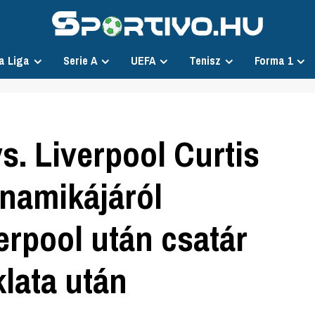
a Liga
Serie A
UEFA
Tenisz
Forma 1
. Liverpool Curtis
inamikájáról
verpool után csatár
lata után