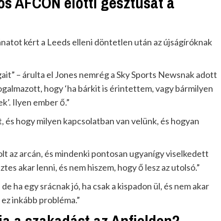
ös AFCON előtti gesztusát a
natot kért a Leeds elleni döntetlen után az újságíróknak
gait” – árulta el Jones nemrég a Sky Sports Newsnak adott
ogalmazott, hogy ‘ha bárkit is érintettem, vagy bármilyen
k’. Ilyen ember ő.”
, és hogy milyen kapcsolatban van velünk, és hogyan
lt az arcán, és mindenki pontosan ugyanígy viselkedett
tes akar lenni, és nem hiszem, hogy ő lesz az utolsó.”
 ha egy srácnak jó, ha csak a kispadon ül, és nem akar
m ez inkább probléma.”
a a szakadást az Anfielden?