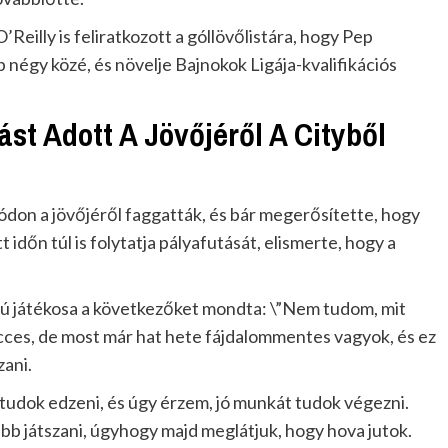
illy is feliratkozott a góllövőlistára, hogy Pep
 négy közé, és növelje Bajnokok Ligája-kvalifikációs
st Adott A Jövőjéről A Cityből
on a jövőjéről faggatták, és bár megerősítette, hogy
időn túl is folytatja pályafutását, elismerte, hogy a
mú játékosa a következőket mondta: \”Nem tudom, mit
icces, de most már hat hete fájdalommentes vagyok, és ez
zani.
udok edzeni, és úgy érzem, jó munkát tudok végezni.
bb játszani, úgyhogy majd meglátjuk, hogy hova jutok.