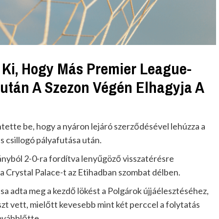
 Ki, Hogy Más Premier League-
iután A Szezon Végén Elhagyja A
tette be, hogy a nyáron lejáró szerződésével lehúzza a
s csillogó pályafutása után.
ányból 2-0-ra fordítva lenyűgöző visszatérésre
 a Crystal Palace-t az Etihadban szombat délben.
sa adta meg a kezdő lökést a Polgárok újjáélesztéséhez,
t vett, mielőtt kevesebb mint két perccel a folytatás
továbblőtte.