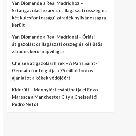
Yan Diomande a Real Madridhoz –
Sztárigazolás lezárva: csillagászati összeg és
két kulcsfontosságú záradék nyilvánosságra
került
Yan Diomande a Real Madridnál – Óriási
átigazolás: csillagászati összeg és két ütős
záradék kerül napvilágra
Chelsea átigazolási hírek – A Paris Saint-
Germain fontolgatja a 75 millió fontos
ajánlatot a kékek védőjéért
Kiderült – Mennyiért csábíthatja el Enzo
Maresca a Manchester City a Chelseától
Pedro Netót