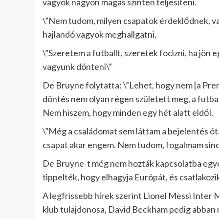
vagyok nagyon magas szinten teljesíteni.
\”Nem tudom, milyen csapatok érdeklődnek, vag
hajlandó vagyok meghallgatni.
\”Szeretem a futballt, szeretek focizni, ha jön e
vagyunk dönteni\”
De Bruyne folytatta: \”Lehet, hogy nem [a Pre
döntés nem olyan régen született meg, a futbal
Nem hiszem, hogy minden egy hét alatt eldől.
\”Még a családomat sem láttam a bejelentés óta
csapat akar engem. Nem tudom, fogalmam sincs
De Bruyne-t még nem hozták kapcsolatba egyet
tippelték, hogy elhagyja Európát, és csatlakozi
A legfrissebb hírek szerint Lionel Messi Inter 
klub tulajdonosa, David Beckham pedig abban 