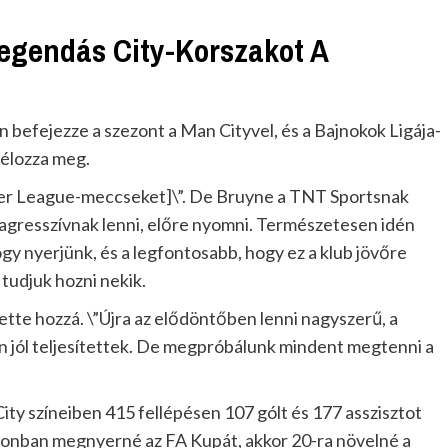
egendás City-Korszakot A
 befejezze a szezont a Man Cityvel, és a Bajnokok Ligája-
célozza meg.
ier League-meccseket]\”. De Bruyne a TNT Sportsnak
k, agresszívnak lenni, előre nyomni. Természetesen idén
gy nyerjünk, és a legfontosabb, hogy ez a klub jövőre
 tudjuk hozni nekik.
ette hozzá. \”Újra az elődöntőben lenni nagyszerű, a
on jól teljesítettek. De megpróbálunk mindent megtenni a
ty színeiben 415 fellépésen 107 gólt és 177 asszisztot
zonban megnyerné az FA Kupát, akkor 20-ra növelné a