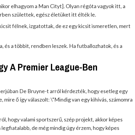
or elhagyom a Man Cityt]. Olyan régóta vagyok itt, a
en születtek, egész életüket itt élték le.
icsit félnek, izgatottak, de ez egy kicsit ismeretlen, mert
ma, és a többit, rendben leszek. Ha futballozhatok, és a
ogy A Premier League-Ben
nterjúban De Bruyne-t arról kérdezték, hogy esetleg egy
 mire ő így válaszolt: \”Mindig van egy kihívás, számomra
ól, hogy valami sportszerű, szép projekt, akkor képes
 legfiatalabb, de még mindig úgy érzem, hogy képes