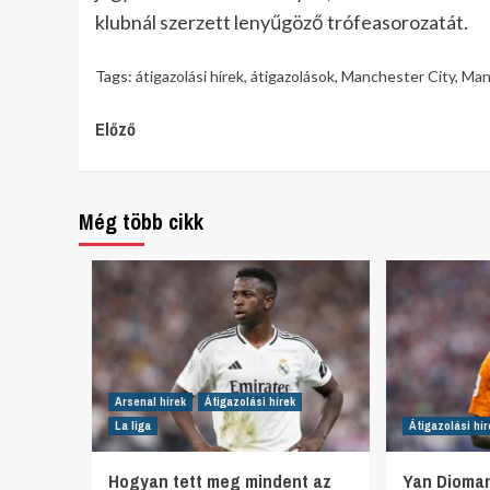
klubnál szerzett lenyűgöző trófeasorozatát.
Tags:
átigazolási hírek
,
átigazolások
,
Manchester City
,
Man
Continue
Előző
Reading
Még több cikk
Arsenal hírek
Átigazolási hírek
La liga
Átigazolási hír
Hogyan tett meg mindent az
Yan Dioman