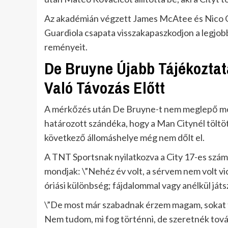
Az akadémián végzett James McAtee és Nico O’Re
Guardiola csapata visszakapaszkodjon a legjobb
reményeit.
De Bruyne Újabb Tájékoztatá
Való Távozás Előtt
A mérkőzés után De Bruyne-t nem meglepő mód
határozott szándéka, hogy a Man Citynél töltött 
következő állomáshelye még nem dőlt el.
A TNT Sportsnak nyilatkozva a City 17-es szá
mondjak: \”Nehéz év volt, a sérvem nem volt v
óriási különbség; fájdalommal vagy anélkül játs
\”De most már szabadnak érzem magam, sokat t
Nem tudom, mi fog történni, de szeretnék tová