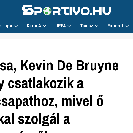
a Liga
Serie A
UEFA
Tenisz
Forma 1
osa, Kevin De Bruyne
y csatlakozik a
sapathoz, mivel ő
kal szolgál a