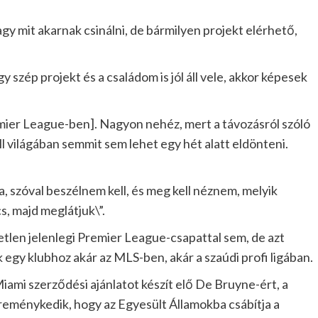
y mit akarnak csinálni, de bármilyen projekt elérhető,
gy szép projekt és a családom is jól áll vele, akkor képesek
mier League-ben]. Nagyon nehéz, mert a távozásról szóló
l világában semmit sem lehet egy hét alatt eldönteni.
, szóval beszélnem kell, és meg kell néznem, melyik
, majd meglátjuk\”.
len jelenlegi Premier League-csapattal sem, de azt
k egy klubhoz akár az MLS-ben, akár a szaúdi profi ligában.
Miami szerződési ajánlatot készít elő De Bruyne-ért, a
reménykedik, hogy az Egyesült Államokba csábítja a