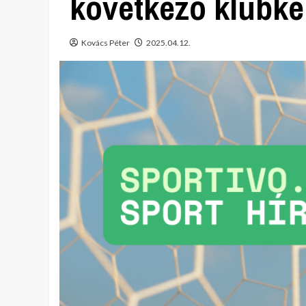
következő klubke
Kovács Péter
2025.04.12.