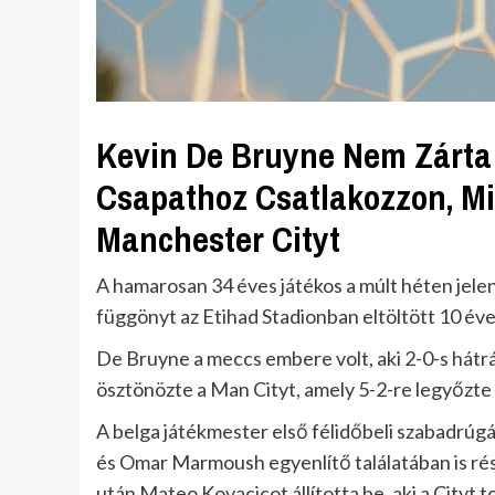
Kevin De Bruyne Nem Zárta
Csapathoz Csatlakozzon, M
Manchester Cityt
A hamarosan 34 éves játékos a múlt héten jelen
függönyt az Etihad Stadionban eltöltött 10 éve
De Bruyne a meccs embere volt, aki 2-0-s hátr
ösztönözte a Man Cityt, amely 5-2-re legyőzte
A belga játékmester első félidőbeli szabadrúgá
és Omar Marmoush egyenlítő találatában is rész
után Mateo Kovacicot állította be, aki a Cityt 