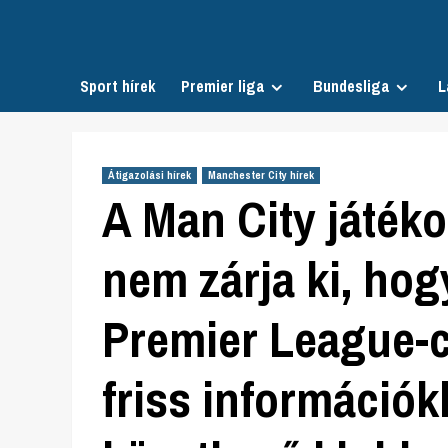
Skip
to
content
Sport hírek
Premier liga
Bundesliga
L
Átigazolási hírek
Manchester City hírek
A Man City játék
nem zárja ki, hog
Premier League-c
friss információk