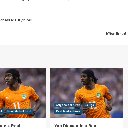
chester City hírek
Következő
Átigazolási hírek
La liga
ek
Real Madrid hírek
Real Madrid hírek
de a Real
Yan Diomande a Real