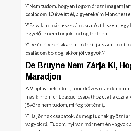
\”Nem tudom, hogyan fogom érezni magam [amik
családom 10 éve itt él, a gyerekeim Manchesterb
\”Ez valami más lesz számukra. Azt hiszem, egy k
egyelőre nem tudjuk, mi fog történni.
\”De én élvezni akarom, jó focit játszani, mint 
családom boldog, akkor jól vagyok.\”
De Bruyne Nem Zárja Ki, H
Maradjon
A Viaplay-nek adott, a mérkőzés utáni külön i
másik Premier League-csapathoz csatlakozna-e,
jövőre nem tudom, mi fog történni,.
\”Ha jönnek csapatok, és meg tudnak győzni arr
vagyok rá. Tudom, nyilván már nem én vagyok a