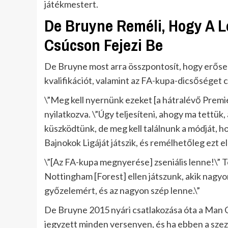
játékmestert.
De Bruyne Reméli, Hogy A L
Csúcson Fejezi Be
De Bruyne most arra összpontosít, hogy erősen
kvalifikációt, valamint az FA-kupa-dicsőséget 
\”Meg kell nyernünk ezeket [a hátralévő Prem
nyilatkozva. \”Úgy teljesíteni, ahogy ma tettü
küszködtünk, de meg kell találnunk a módját, ho
Bajnokok Ligáját játszik, és remélhetőleg ezt el
\”[Az FA-kupa megnyerése] zseniális lenne!\” T
Nottingham [Forest] ellen játszunk, akik nagy
győzelemért, és az nagyon szép lenne.\”
De Bruyne 2015 nyári csatlakozása óta a Man Ci
jegyzett minden versenyen, és ha ebben a sze