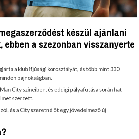
 megaszerződést készül ajánlani
k, ebben a szezonban visszanyerte
járta a klub ifjúsági korosztályát, és több mint 330
 minden bajnokságban.
 Man City színeiben, és eddigi pályafutása során hat
lmet szerzett.
zól, és a City szeretné őt egy jövedelmező új
a?