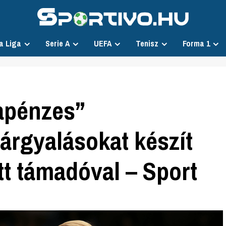
a Liga
Serie A
UEFA
Tenisz
Forma 1
apénzes”
árgyalásokat készít
ott támadóval – Sport