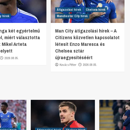
Átigazolási hírek
Chelsea hírek
y hírek
Manchester City hírek
nga két egyértelmű
Man City átigazolási hírek – A
el, miért választotta
Citizens közvetlen kapcsolatot
 Mikel Arteta
létesít Enzo Maresca és
helyett
Chelsea sztár
újraegyesítéséért
2026.08.05.
Kovács Péter
2026.08.05.