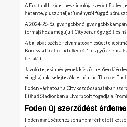
A Football Insider beszámolója szerint Foden j
hetente, plusz a teljesítménytől függő bónusz
A 2024-25-ös, gyengébbnél gyengébb kampányt 
formájához a megújult Cityben, négy gólt és h
A ballábas szélső folyamatosan csúcsteljesítmé
Borussia Dortmund elleni 4-1-es győzelem alkal
betalált.
Javuló teljesítményének köszönhetően kiérdeme
világbajnoki selejtezőkre, miután Thomas Tuch
Foden várhatóan a City kezdőcsapatában szere
Etihad Stadionban a Liverpoolt fogadja a Prem
Foden új szerződést érdeme
Foden minőségéhez soha nem férhetett kétség, 