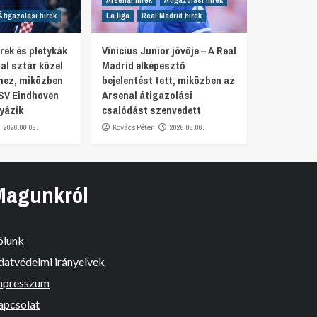
Arsenal hírek
Átigazolási hírek
Átigazolási hírek
La liga
Real Madrid hírek
rek és pletykák
Vinicius Junior jövője – A Real
al sztár közel
Madrid elképesztő
hez, miközben
bejelentést tett, miközben az
SV Eindhoven
Arsenal átigazolási
yázik
csalódást szenvedett
2026.08.06.
Kovács Péter
2026.08.06.
Magunkról
ólunk
datvédelmi irányelvek
mpresszum
apcsolat