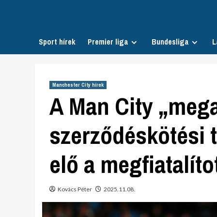
Skip
to
content
Sport hírek
Premier liga
Bundesliga
L
Manchester City hírek
A Man City „meg
szerződéskötési t
elő a megfiatalít
Kovács Péter
2025.11.08.