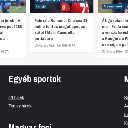
zolási hírek
Átigazolási hírek
Chelsea hírek
La liga
Arsenal hírek
si hírek – A
Fabrizio Romano: Chelsea 18
Átigazolási hí
iverpool 188
millió fontos megállapodást
ma – Ex-Arsen
ját
kötött Marc Cucurella
a visszatérés
s Jr.
pótlására
a Rangers a P
szélsőjére pál
Kovács Péter
2026.08.07.
6.08.07.
Kovács Péter
Egyéb sportok
F1 hírek
R
Tenisz hírek
A
I
K
Magyar foci