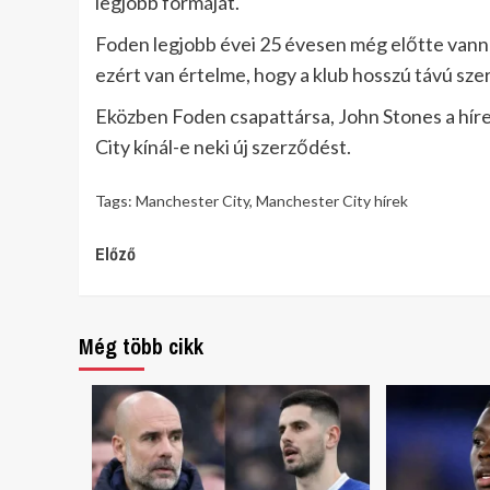
legjobb formáját.
Foden legjobb évei 25 évesen még előtte vanna
ezért van értelme, hogy a klub hosszú távú sze
Eközben Foden csapattársa, John Stones a hírek 
City kínál-e neki új szerződést.
Tags:
Manchester City
,
Manchester City hírek
Continue
Előző
Reading
Még több cikk