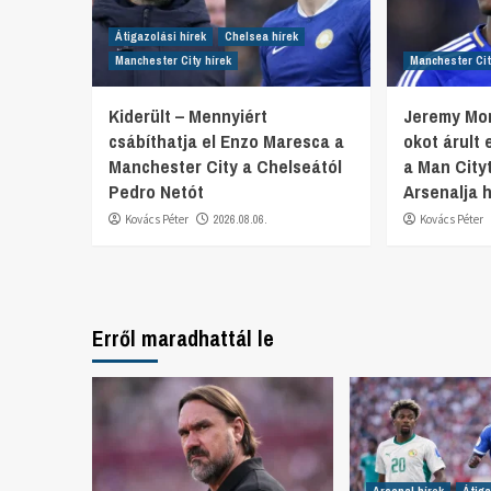
Átigazolási hírek
Chelsea hírek
Manchester City hírek
Manchester Cit
Kiderült – Mennyiért
Jeremy Mo
csábíthatja el Enzo Maresca a
okot árult 
Manchester City a Chelseától
a Man Cityt
Pedro Netót
Arsenalja 
Kovács Péter
2026.08.06.
Kovács Péter
Erről maradhattál le