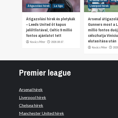
Arsenal hírek
Átiga
Átigazolási hírek
La liga
Liverpool hírek
Átigazolási hírek és pletykák
Arsenal átigazolá
– Leeds United öt kapus
Gunners most a L
jelöltlistával, Celtic 9 millió
millió fontos duó
fontos ajánlatot tett
célozhatja Viniciu
elutasítása után
Kovács Péter
2026.08.07.
Kovács Péter
202
Premier league
Arsenal hírek
Liverpool hírek
Chelsea hírek
Manchester United hírek