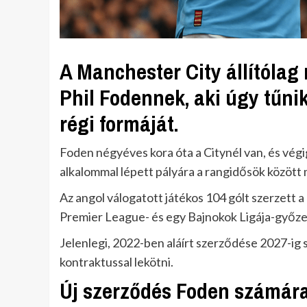
A Manchester City állítólag
Phil Fodennek, aki úgy tűni
régi formáját.
Foden négyéves kora óta a Citynél van, és végig
alkalommal lépett pályára a rangidősök között
Az angol válogatott játékos 104 gólt szerzett a
Premier League- és egy Bajnokok Ligája-győze
Jelenlegi, 2022-ben aláírt szerződése 2027-ig s
kontraktussal lekötni.
Új szerződés Foden számár