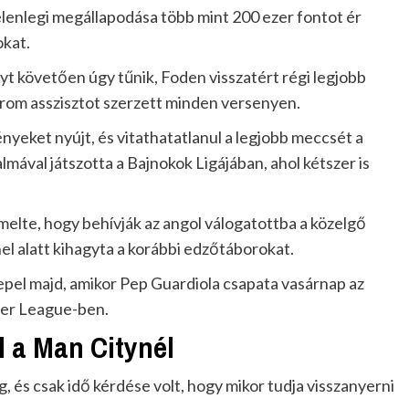
elenlegi megállapodása több mint 200 ezer fontot ér
okat.
követően úgy tűnik, Foden visszatért régi legjobb
árom asszisztot szerzett minden versenyen.
nyeket nyújt, és vitathatatlanul a legjobb meccsét a
mával játszotta a Bajnokok Ligájában, ahol kétszer is
lte, hogy behívják az angol válogatottba a közelgő
el alatt kihagyta a korábbi edzőtáborokat.
pel majd, amikor Pep Guardiola csapata vasárnap az
ier League-ben.
l a Man Citynél
és csak idő kérdése volt, hogy mikor tudja visszanyerni