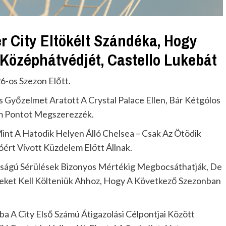
r City Eltökélt Szándéka, Hogy
 Középhátvédjét, Castello Lukebát
-os Szezon Előtt.
 Győzelmet Aratott A Crystal Palace Ellen, Bár Kétgólos
om Pontot Megszerezzék.
Mint A Hatodik Helyen Álló Chelsea – Csak Az Ötödik
ióért Vívott Küzdelem Előtt Állnak.
sságú Sérülések Bizonyos Mértékig Megbocsáthatják, De
geket Kell Költeniük Ahhoz, Hogy A Következő Szezonban
ba A City Első Számú Átigazolási Célpontjai Között