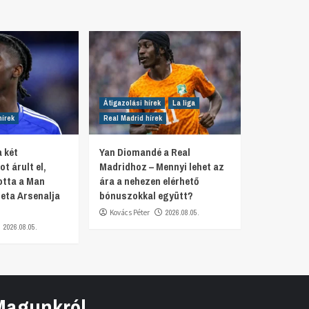
Átigazolási hírek
La liga
hírek
Real Madrid hírek
 két
Yan Diomandé a Real
t árult el,
Madridhoz – Mennyi lehet az
otta a Man
ára a nehezen elérhető
teta Arsenalja
bónuszokkal együtt?
Kovács Péter
2026.08.05.
2026.08.05.
Magunkról