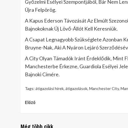
Győzelmi Esélyei Szempontjából, Bár Nem Len
Újra Felpörög.
A Kapus Ederson Távozását Az Elmúlt Szezonok
Bajnokoknak Új Lövő-Állót Kell Keresniük.
A Csapat Legnagyobb Szükséglete Azonban Két
Bruyne-Nak, Aki A Nyáron Lejáró Szerződéséve
A City Olyan Támadók Iránt Érdeklődik, Mint F
Manchesterbe Érkezne, Guardiola Esélyei J
Bajnoki Címére.
Tags:
átigazolási hírek
,
átigazolások
,
Manchester City
,
Man
Continue
Előző
Reading
Még több cikk