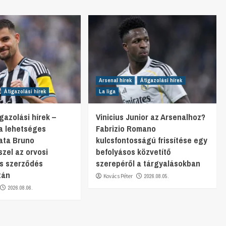
Arsenal hírek
Átigazolási hírek
Átigazolási hírek
La liga
gazolási hírek –
Vinicius Junior az Arsenalhoz?
ta lehetséges
Fabrizio Romano
ata Bruno
kulcsfontosságú frissítése egy
zel az orvosi
befolyásos közvetítő
és szerződés
szerepéről a tárgyalásokban
tán
Kovács Péter
2026.08.05.
2026.08.06.