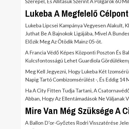
Szerepel, És Állításuk Szerint A Polgárok 60 Mil
Lukeba A Megfelelő Célpont
Lukeba Lipcsei Kampánya Vegyesen Alakult, K
Juthat Be A Bajnokok Ligájába, Mivel A Bunde
Előzik Meg Az Ötödik Mainz 05-öt.
A Francia Védő Képes Központi Poszton És Bal
Kulcsfontosságú Lehet Guardiola Gördüléken
Meg Kell Jegyezni, Hogy Lukeba Két Izomsérü
Napig Tartó Combizomsérülést -, És Eddig 14
Ha A City Fitten Tudja Tartani, A Csatornavé
Abban, Hogy Az Ellentámadások Ne Váljanak V
Mire Van Még Szüksége A C
A Ballon D’or-Győztes Rodri Visszatérése Jel