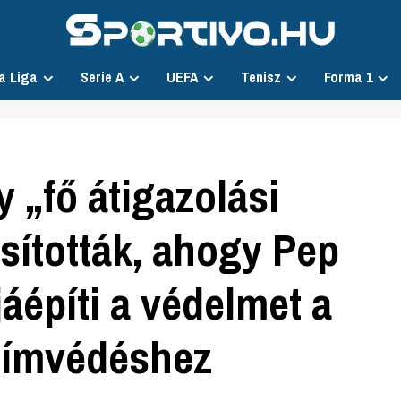
a Liga
Serie A
UEFA
Tenisz
Forma 1
 „fő átigazolási
sították, ahogy Pep
jáépíti a védelmet a
címvédéshez