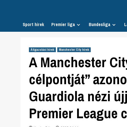
Skip
to
content
Sport hírek
Premier liga
Bundesliga
L
Átigazolási hírek
Manchester City hírek
A Manchester City
célpontját” azono
Guardiola nézi új
Premier League 