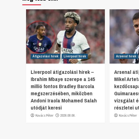
Átigazolási hírek
Liverpool hírek
Arsenal hírek
Liverpool átigazolási hírek –
Arsenal áti
Ibrahim Mbaye szerepe a 145
Mikel Arte
millió fontos Bradley Barcola
kezdőcsap
megszerzésében, miközben
Guimaraess
Andoni Iraola Mohamed Salah
vizsgálat 
utódját keresi
részletei u
Kovács Péter
2026.08.06.
Kovács Péter