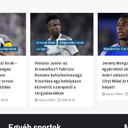
Arsenal hírek
Átigazolási hírek
zolási hírek
La liga
Manchester City 
si hírek –
Vinicius Junior az
Jeremy Monga
tséges
Arsenalhoz? Fabrizio
egyértelmű oko
uno
Romano kulcsfontosságú
miért választ
 orvosi
frissítése egy befolyásos
Cityt Mikel Ar
rződés
közvetítő szerepéről a
helyett
tárgyalásokban
Kovács Péter
6.08.06.
Kovács Péter
2026.08.05.
Egyéb sportok