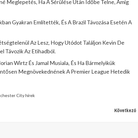
né Meglepetés, Ha A Sérülése Után Időbe Telne, Amíg
ban Gyakran Említették, És A Brazil Távozása Esetén A
ségtelenül Az Lesz, Hogy Utódot Találjon Kevin De
l Távozik Az Etihadból.
lorian Wirtz És Jamal Musiala, És Ha Bármelyikük
elentősen Megnövekednének A Premier League Hetedik
chester City hírek
Következő