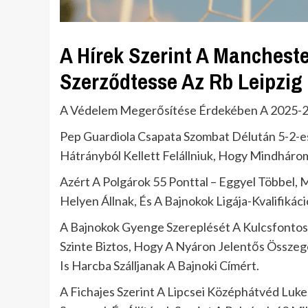
A Hírek Szerint A Mancheste
Szerződtesse Az Rb Leipzig
A Védelem Megerősítése Érdekében A 2025-26
Pep Guardiola Csapata Szombat Délután 5-2-es
Hátrányból Kellett Felállniuk, Hogy Mindhár
Azért A Polgárok 55 Ponttal – Eggyel Többel, 
Helyen Állnak, És A Bajnokok Ligája-Kvalifikác
A Bajnokok Gyenge Szereplését A Kulcsfonto
Szinte Biztos, Hogy A Nyáron Jelentős Össze
Is Harcba Szálljanak A Bajnoki Címért.
A Fichajes Szerint A Lipcsei Középhátvéd Luke