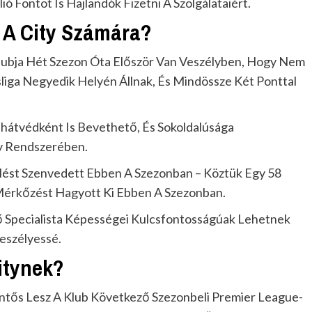
lió Fontot Is Hajlandók Fizetni A Szolgálataiért.
 A City Számára?
lubja Hét Szezon Óta Először Van Veszélyben, Hogy Nem
sliga Negyedik Helyén Állnak, És Mindössze Két Ponttal
hátvédként Is Bevethető, És Sokoldalúsága
y Rendszerében.
lést Szenvedett Ebben A Szezonban – Köztük Egy 58
 Mérkőzést Hagyott Ki Ebben A Szezonban.
dő Specialista Képességei Kulcsfontosságúak Lehetnek
eszélyessé.
itynek?
entős Lesz A Klub Következő Szezonbeli Premier League-