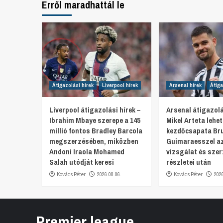
Erről maradhattál le
Átigazolási hírek
Liverpool hírek
Arsenal hírek
Átiga
Liverpool átigazolási hírek –
Arsenal átigazolá
Ibrahim Mbaye szerepe a 145
Mikel Arteta lehe
millió fontos Bradley Barcola
kezdőcsapata Br
megszerzésében, miközben
Guimaraesszel az
Andoni Iraola Mohamed
vizsgálat és sze
Salah utódját keresi
részletei után
Kovács Péter
2026.08.06.
Kovács Péter
202
Premier league