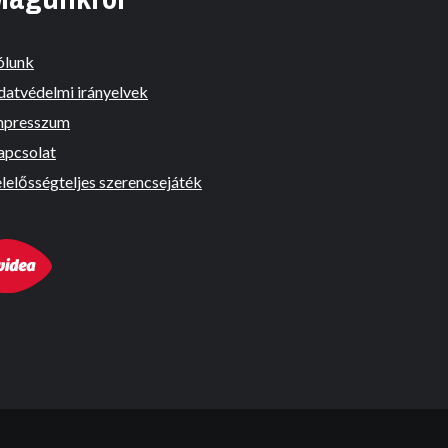
ólunk
datvédelmi irányelvek
mpresszum
apcsolat
lelősségteljes szerencsejáték