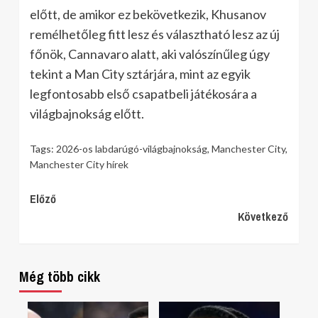
előtt, de amikor ez bekövetkezik, Khusanov
remélhetőleg fitt lesz és választható lesz az új
főnök, Cannavaro alatt, aki valószínűleg úgy
tekint a Man City sztárjára, mint az egyik
legfontosabb első csapatbeli játékosára a
világbajnokság előtt.
Tags:
2026-os labdarúgó-világbajnokság
,
Manchester City
,
Manchester City hírek
Continue
Előző
Következő
Reading
Még több cikk