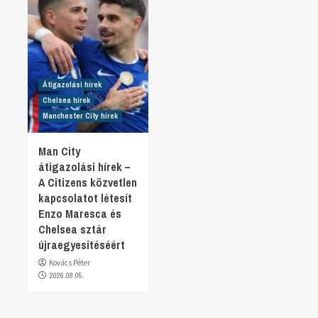
Átigazolási hírek
Chelsea hírek
Manchester City hírek
Man City
átigazolási hírek –
A Citizens közvetlen
kapcsolatot létesít
Enzo Maresca és
Chelsea sztár
újraegyesítéséért
Kovács Péter
2026.08.05.