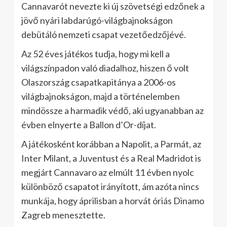
Cannavarót nevezte ki új szövetségi edzőnek a
jövő nyári labdarúgó-világbajnokságon
debütáló nemzeti csapat vezetőedzőjévé.
Az 52 éves játékos tudja, hogy mi kell a
világszínpadon való diadalhoz, hiszen ő volt
Olaszország csapatkapitánya a 2006-os
világbajnokságon, majd a történelemben
mindössze a harmadik védő, aki ugyanabban az
évben elnyerte a Ballon d’Or-díjat.
A játékosként korábban a Napolit, a Parmát, az
Inter Milant, a Juventust és a Real Madridot is
megjárt Cannavaro az elmúlt 11 évben nyolc
különböző csapatot irányított, ám azóta nincs
munkája, hogy áprilisban a horvát óriás Dinamo
Zagreb menesztette.