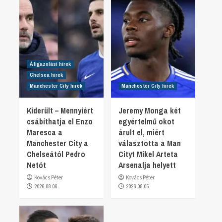
Átigazolási hírek
Chelsea hírek
Manchester City hírek
Manchester City hírek
Kiderült – Mennyiért
Jeremy Monga két
csábíthatja el Enzo
egyértelmű okot
Maresca a
árult el, miért
Manchester City a
választotta a Man
Chelseától Pedro
Cityt Mikel Arteta
Netót
Arsenalja helyett
Kovács Péter
Kovács Péter
2026.08.06.
2026.08.05.