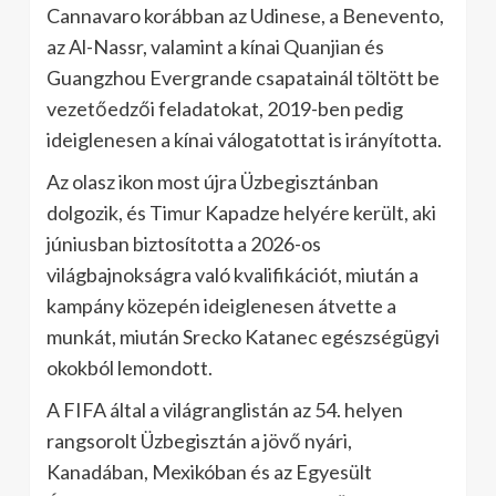
Cannavaro korábban az Udinese, a Benevento,
az Al-Nassr, valamint a kínai Quanjian és
Guangzhou Evergrande csapatainál töltött be
vezetőedzői feladatokat, 2019-ben pedig
ideiglenesen a kínai válogatottat is irányította.
Az olasz ikon most újra Üzbegisztánban
dolgozik, és Timur Kapadze helyére került, aki
júniusban biztosította a 2026-os
világbajnokságra való kvalifikációt, miután a
kampány közepén ideiglenesen átvette a
munkát, miután Srecko Katanec egészségügyi
okokból lemondott.
A FIFA által a világranglistán az 54. helyen
rangsorolt Üzbegisztán a jövő nyári,
Kanadában, Mexikóban és az Egyesült