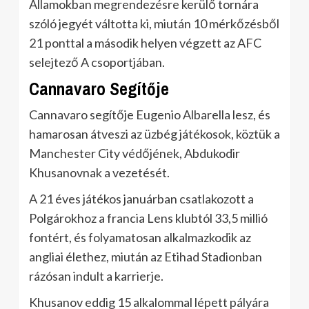
Államokban megrendezésre kerülő tornára
szóló jegyét váltotta ki, miután 10 mérkőzésből
21 ponttal a második helyen végzett az AFC
selejtező A csoportjában.
Cannavaro Segítője
Cannavaro segítője Eugenio Albarella lesz, és
hamarosan átveszi az üzbég játékosok, köztük a
Manchester City védőjének, Abdukodir
Khusanovnak a vezetését.
A 21 éves játékos januárban csatlakozott a
Polgárokhoz a francia Lens klubtól 33,5 millió
fontért, és folyamatosan alkalmazkodik az
angliai élethez, miután az Etihad Stadionban
rázósan indult a karrierje.
Khusanov eddig 15 alkalommal lépett pályára