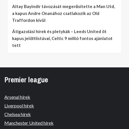
Altay Bayindir távozását megerősítette a Man Utd,
a kapus Andre Onanához csatlakozik az Old
Traffordon kívül
Átigazolási hírek és pletykák – Leeds United öt
kapus jelöltlistával, Celtic 9 millió fontos ajánlatot
tett
Premier league
Arsenal hírek
Liverpool hírek
Chelsea hírek
Manchester United hírek