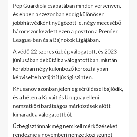
Pep Guardiola csapatában minden versenyen,
és ebben a szezonban eddig különösen
jobbhátvédként nyűgözött le, négy meccséből
háromszor kezdett ezen a poszton a Premier
League-ben és a Bajnokok Ligájában.
A védő 22-szeres üzbég válogatott, és 2023
júniusában debütált a válogatottban, miután
korábban négy különböző korosztályban
képviselte hazáját ifjúsági szinten.
Khusanov azonban jelenleg sérüléssel bajlódik,
és a héten a Kuvait és Uruguay elleni
nemzetközi barátságos mérkőzések előtt
kimaradt a válogatottból.
Üzbegisztánnak még nem kell mérkőzéseket
rendeznie a novemberi nemzetközi szünet