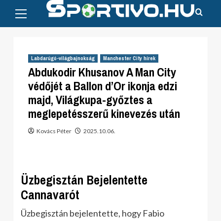
Primary
Skip
Menu
to
content
Labdarúgó-világbajnokság
Manchester City hírek
Abdukodir Khusanov A Man City
védőjét a Ballon d’Or ikonja edzi
majd, Világkupa-győztes a
meglepetésszerű kinevezés után
Kovács Péter
2025.10.06.
Üzbegisztán Bejelentette
Cannavarót
Üzbegisztán bejelentette, hogy Fabio