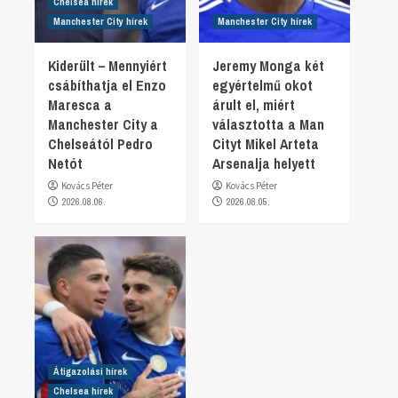
Chelsea hírek
Manchester City hírek
Manchester City hírek
Kiderült – Mennyiért
Jeremy Monga két
csábíthatja el Enzo
egyértelmű okot
Maresca a
árult el, miért
Manchester City a
választotta a Man
Chelseától Pedro
Cityt Mikel Arteta
Netót
Arsenalja helyett
Kovács Péter
Kovács Péter
2026.08.06.
2026.08.05.
Átigazolási hírek
Chelsea hírek