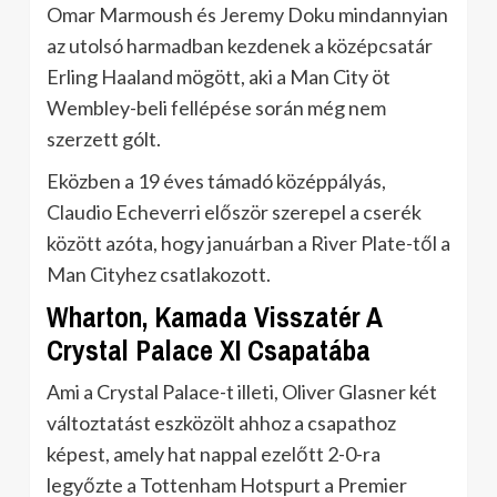
Omar Marmoush és Jeremy Doku mindannyian
az utolsó harmadban kezdenek a középcsatár
Erling Haaland mögött, aki a Man City öt
Wembley-beli fellépése során még nem
szerzett gólt.
Eközben a 19 éves támadó középpályás,
Claudio Echeverri először szerepel a cserék
között azóta, hogy januárban a River Plate-től a
Man Cityhez csatlakozott.
Wharton, Kamada Visszatér A
Crystal Palace XI Csapatába
Ami a Crystal Palace-t illeti, Oliver Glasner két
változtatást eszközölt ahhoz a csapathoz
képest, amely hat nappal ezelőtt 2-0-ra
legyőzte a Tottenham Hotspurt a Premier