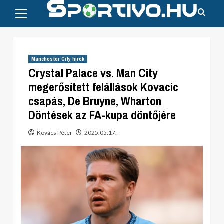
Primary
Skip
Menu
to
content
Manchester City hírek
Crystal Palace vs. Man City
megerősített felállások Kovacic
csapás, De Bruyne, Wharton
Döntések az FA-kupa döntőjére
Kovács Péter
2025.05.17.