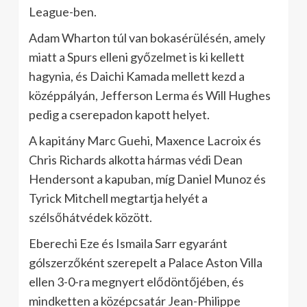
League-ben.
Adam Wharton túl van bokasérülésén, amely
miatt a Spurs elleni győzelmet is ki kellett
hagynia, és Daichi Kamada mellett kezd a
középpályán, Jefferson Lerma és Will Hughes
pedig a cserepadon kapott helyet.
A kapitány Marc Guehi, Maxence Lacroix és
Chris Richards alkotta hármas védi Dean
Hendersont a kapuban, míg Daniel Munoz és
Tyrick Mitchell megtartja helyét a
szélsőhátvédek között.
Eberechi Eze és Ismaila Sarr egyaránt
gólszerzőként szerepelt a Palace Aston Villa
ellen 3-0-ra megnyert elődöntőjében, és
mindketten a középcsatár Jean-Philippe