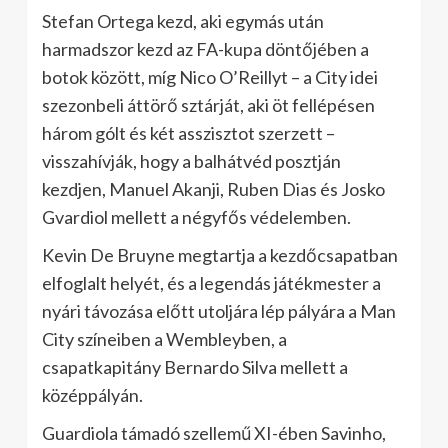
Stefan Ortega kezd, aki egymás után
harmadszor kezd az FA-kupa döntőjében a
botok között, míg Nico O’Reillyt – a City idei
szezonbeli áttörő sztárját, aki öt fellépésen
három gólt és két asszisztot szerzett –
visszahívják, hogy a balhátvéd posztján
kezdjen, Manuel Akanji, Ruben Dias és Josko
Gvardiol mellett a négyfős védelemben.
Kevin De Bruyne megtartja a kezdőcsapatban
elfoglalt helyét, és a legendás játékmester a
nyári távozása előtt utoljára lép pályára a Man
City színeiben a Wembleyben, a
csapatkapitány Bernardo Silva mellett a
középpályán.
Guardiola támadó szellemű XI-ében Savinho,