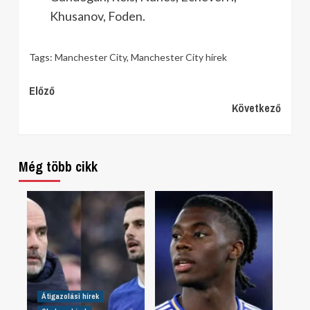
Khusanov, Foden.
Tags:
Manchester City
,
Manchester City hírek
Continue
Előző
Következő
Reading
Még több cikk
Átigazolási hírek