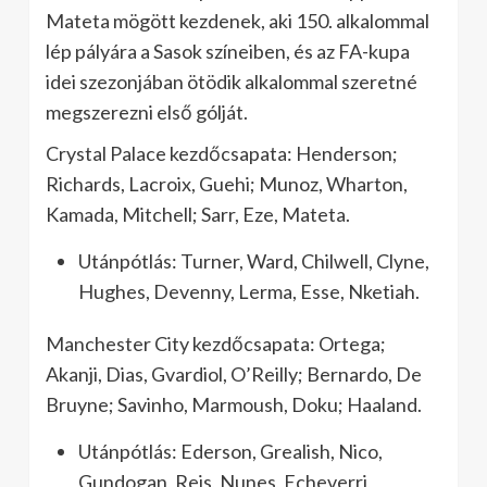
Mateta mögött kezdenek, aki 150. alkalommal
lép pályára a Sasok színeiben, és az FA-kupa
idei szezonjában ötödik alkalommal szeretné
megszerezni első gólját.
Crystal Palace kezdőcsapata: Henderson;
Richards, Lacroix, Guehi; Munoz, Wharton,
Kamada, Mitchell; Sarr, Eze, Mateta.
Utánpótlás: Turner, Ward, Chilwell, Clyne,
Hughes, Devenny, Lerma, Esse, Nketiah.
Manchester City kezdőcsapata: Ortega;
Akanji, Dias, Gvardiol, O’Reilly; Bernardo, De
Bruyne; Savinho, Marmoush, Doku; Haaland.
Utánpótlás: Ederson, Grealish, Nico,
Gundogan, Reis, Nunes, Echeverri,