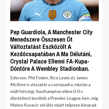
Pep Guardiola, A Manchester City
Menedszere Összesen Öt
Változtatást Eszközölt A
Kezdőcsapatában A Ma Délutáni,
Crystal Palace Ellenni FA-Kupa-
Döntőre A Wembley Stadionban.
Ederson, Phil Foden, Rico Lewis és James
McAtee is visszatér a cserepadra, miután a
múlt hétvégi, Southampton elleni 0-0-s
döntetlent kezdték a Premier League-ben, míg
Mateo Kovacic sérülés miatt teljesen kimarad.